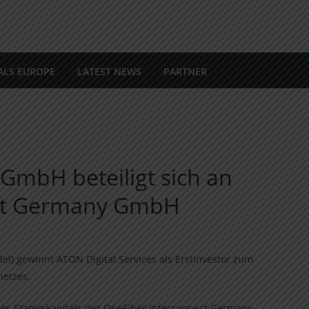
ALS EUROPE
LATEST NEWS
PARTNER
 GmbH beteiligt sich an
ect Germany GmbH
) gewinnt ATON Digital Services als Erstinvestor zum
netzes.
 des Stammkapitals der OneFiber Interconnect Germany