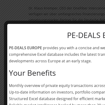
Dr. Klaus Kremper, CEO der OneFiber Interco
verfügen wir über umfangreiches Finanzierung
umsetzungsstarker Partner für die Deutsche Ba
modernster Glasfasertechnik für die Digitalisie
Wir konzentrieren uns zunächst auf die zügige
PE-DEALS
Netzes mit höchsten Anforderungen an die Cybe
Standard werden. Durch das neue moderne Net
PE-DEALS EUROPE
provides you with a concise and we
deutlich näher an ihre Kunden heran. Das gilt f
comprehensive Excel database includes the latest tran
mittelständische Unternehmen, und für Festnetz
developments across Europe at an early stage.
eine wesentliche Voraussetzung dafür, Funklöch
zu lassen. Gerade durch den Open-Access-Ansat
Your Benefits
enormen Schub: für Unternehmen, vor allem den
Endverbraucher. Deutschland hat keine Zeit zu v
Monthly overview of private equity transactions acro
Die OneFiber Interconnect Germany GmbH, St. 
Up-to-date information on investors, portfolio compan
deren Gründer, Mitarbeiter und Partner über la
Structured Excel database designed for efficient mark
und Telekommunikations-Technik verfügen. Die 