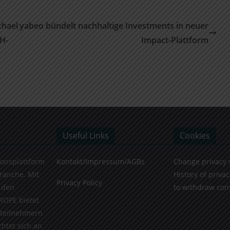
chael
yabeo bündelt nachhaltige Investments in neuer
CH-
Impact-Plattform
Useful Links
Cookies
ionsplattform
Kontakt/Impressum/AGBs
Change privacy 
Branche. Mit
History of privac
Privacy Policy
 den
to withdraw con
ROPE bietet
teilnehmern
chtet sich an