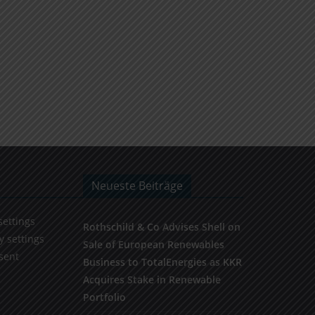
Neueste Beiträge
settings
Rothschild & Co Advises Shell on
y settings
Sale of European Renewables
sent
Business to TotalEnergies as KKR
Acquires Stake in Renewable
Portfolio