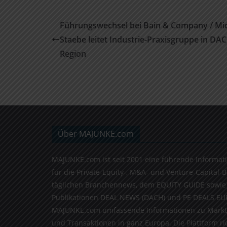
Führungswechsel bei Bain & Company / Mi
Staebe leitet Industrie-Praxisgruppe in DA
Region
Über MAJUNKE.com
MAJUNKE.com ist seit 2001 eine führende Informat
für die Private-Equity-, M&A- und Venture-Capital-
täglichen Branchennews, dem EQUITY GUIDE sowie
Publikationen DEAL NEWS (DACH) und PE DEALS EU
MAJUNKE.com umfassende Informationen zu Markt
und Transaktionen in ganz Europa. Die Plattform ri