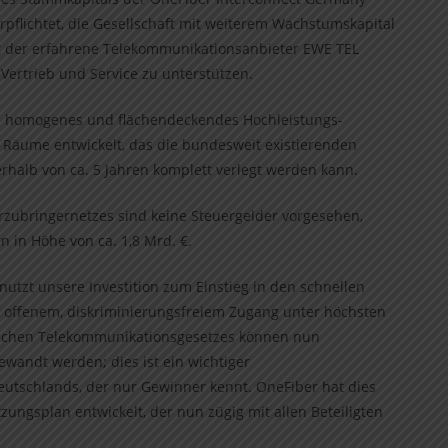
flichtet, die Gesellschaft mit weiterem Wachstumskapital
at der erfahrene Telekommunikationsanbieter EWE TEL
Vertrieb und Service zu unterstützen.
ein homogenes und flächendeckendes Hochleistungs-
en Räume entwickelt, das die bundesweit existierenden
halb von ca. 5 Jahren komplett verlegt werden kann.
erzubringernetzes sind keine Steuergelder vorgesehen,
 in Höhe von ca. 1,8 Mrd. €.
tzt unsere Investition zum Einstieg in den schnellen
 offenem, diskriminierungsfreiem Zugang unter höchsten
tschen Telekommunikationsgesetzes können nun
ewandt werden; dies ist ein wichtiger
Deutschlands, der nur Gewinner kennt. OneFiber hat dies
zungsplan entwickelt, der nun zügig mit allen Beteiligten