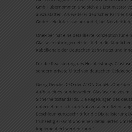
GmbH übernommen und sich als Erstinvestor verp
auszustatten. Als weiterer deutscher Partner h
GmbH sein Interesse bekundet, bei Netzbetrieb, 
OneFiber hat eine detaillierte Konzeption für 
Glasfaserzubringernetz bis tief in die ländlich
Kabelkanäle der Deutschen Bahn nutzt und inner
Für die Realisierung des Hochleistungs-Glasfas
sondern private Mittel von deutschen Geldgebern
Georg Denoke, CEO der ATON GmbH: „OneFiber nu
Aufbau eines bundesweiten Glasfasernetzes mit
Sicherheitsstandards. Die Regelungen des deu
unternehmerisch zum Nutzen aller effizient ang
Beschleunigungsschritt für die Digitalisierung 
frühzeitig erkannt und einen detaillierten Umset
implementiert werden kann.“