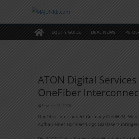
Zum
Inhalt
springen
EQUITY GUIDE
DEAL NEWS
PE-DE
ATON Digital Services
OneFiber Interconn
Februar 15, 2020
OneFiber Interconnect Germany GmbH (St. Wendel
Aufbau eines Hochleistungs-Glasfaserzubringer
Die ATON Digital Services GmbH hat ein Drittel