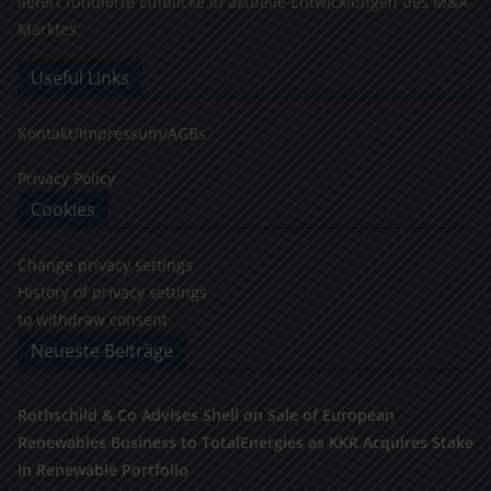
liefert fundierte Einblicke in aktuelle Entwicklungen des M&A-
Marktes.
Useful Links
Kontakt/Impressum/AGBs
Privacy Policy
Cookies
Change privacy settings
History of privacy settings
to withdraw consent
Neueste Beiträge
Rothschild & Co Advises Shell on Sale of European
Renewables Business to TotalEnergies as KKR Acquires Stake
in Renewable Portfolio