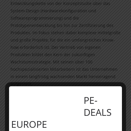
Entwicklungskette von der Konzeptstudie über das
System-Design (Hardwarekonfiguration und
Softwareprogrammierung) und die
Prototypenentwicklung bis hin zur Zertifizierung des
Produktes. Im Fokus stehen dabei komplexe mittelgroße
und große Projekte, für die ein umfangreiches Know-
how erforderlich ist. Der Vertrieb von eigenen
Produkten bildet den Kern der zukünftigen
Wachstumsstrategie. Mit seinen über 100
hochspezialisierten Mitarbeitern ist das Unternehmen
in einem langfristig wachsenden Markt hervorragend
aufgestellt.
PE-
________________________
DEALS
Über Bluemont
EUROPE
Bluemont Consulting ist eine Strategie- und