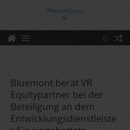
Zum
Inhalt
springen
Bluemont berät VR
Equitypartner bei der
Beteiligung an dem
Entwicklungsdienstleiste