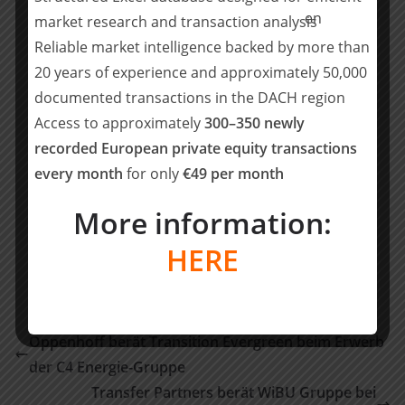
Consumer Goods & Retail | Umwelttechnik | HR-
market research and transaction analysis
Tech | Bauwesen | Industrielle Bildverarbeitung
Reliable market intelligence backed by more than
20 years of experience and approximately 50,000
Bitte kontaktieren Sie
documented transactions in the DACH region
Herrn
Markus Fränkel
(
markus.fraenkel (at) bluemont-
Access to approximately
300–350 newly
consulting.com
) für nähere Informationen.
recorded European private equity transactions
www.bluemont-consulting.com
every month
for only
€49 per month
More information:
Teilen mit:
Teilen
HERE
Oppenhoff berät Transition Evergreen beim Erwerb
der C4 Energie-Gruppe
Transfer Partners berät WiBU Gruppe bei