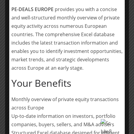
Transaktionsberatung für klassische und digitale
Geschäftsmodelle. In unserer Business Unit
PE-DEALS EUROPE
provides you with a concise
Transaktionsberatung begleiten wir unsere Kunden
and well-structured monthly overview of private
entlang der gesamten M&A-Wertschöpfungskette.
equity activity across numerous European
Hierbei greifen die Partner von Bluemont Consulting
countries. The comprehensive Excel database
auf Erfahrungen aus mehr als 150 Transaktionen
includes the latest transaction information and
zurück.
enables you to identify investment opportunities,
market trends, and strategic developments
Transaktionsberatung
: Commercial Due Diligence |
Digital Due Diligence | Value Creation | Post-
across Europe at an early stage.
Merger-Integration
Your Benefits
Strategieberatung
: Geschäftsstrategieentwicklung
| Growth & Go-to-Market | Sales Optimierung |
Monthly overview of private equity transactions
Marketing Optimierung | Aftersales Optimierung
across Europe
| Kostenoptimierung
Up-to-date information on investors, portfolio
companies, buyers, sellers, and M&A advisers
Industrien
: IT & Software | TMT | Automotive |
Engineering | Industrial | eCommerce |
Structured Excel database designed for efficient