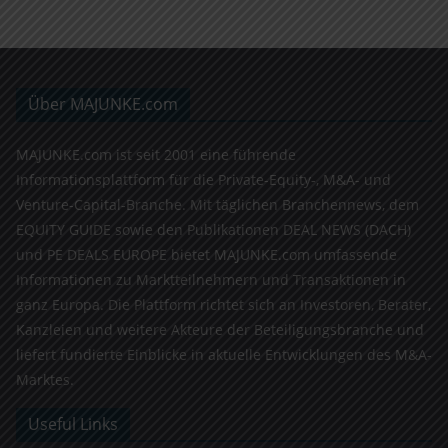
Über MAJUNKE.com
MAJUNKE.com ist seit 2001 eine führende
Informationsplattform für die Private-Equity-, M&A- und
Venture-Capital-Branche. Mit täglichen Branchennews, dem
EQUITY GUIDE sowie den Publikationen DEAL NEWS (DACH)
und PE DEALS EUROPE bietet MAJUNKE.com umfassende
Informationen zu Marktteilnehmern und Transaktionen in
ganz Europa. Die Plattform richtet sich an Investoren, Berater,
Kanzleien und weitere Akteure der Beteiligungsbranche und
liefert fundierte Einblicke in aktuelle Entwicklungen des M&A-
Marktes.
Useful Links