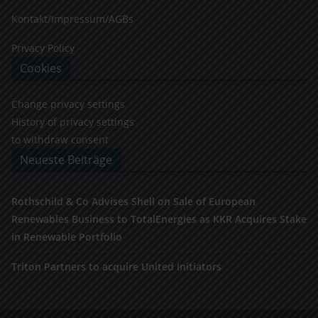
Kontakt/Impressum/AGBs
Privacy Policy
Cookies
Change privacy settings
History of privacy settings
to withdraw consent
Neueste Beiträge
Rothschild & Co Advises Shell on Sale of European
Renewables Business to TotalEnergies as KKR Acquires Stake
in Renewable Portfolio
Triton Partners to acquire United Initiators