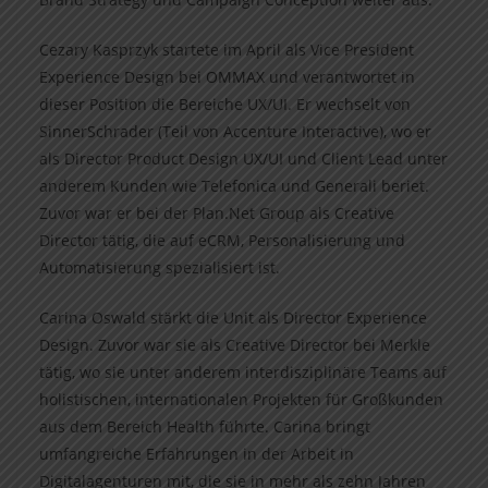
Cezary Kasprzyk startete im April als Vice President
Experience Design bei OMMAX und verantwortet in
dieser Position die Bereiche UX/UI. Er wechselt von
SinnerSchrader (Teil von Accenture Interactive), wo er
als Director Product Design UX/UI und Client Lead unter
anderem Kunden wie Telefonica und Generali beriet.
Zuvor war er bei der Plan.Net Group als Creative
Director tätig, die auf eCRM, Personalisierung und
Automatisierung spezialisiert ist.
Carina Oswald stärkt die Unit als Director Experience
Design. Zuvor war sie als Creative Director bei Merkle
tätig, wo sie unter anderem interdisziplinäre Teams auf
holistischen, internationalen Projekten für Großkunden
aus dem Bereich Health führte. Carina bringt
umfangreiche Erfahrungen in der Arbeit in
Digitalagenturen mit, die sie in mehr als zehn Jahren