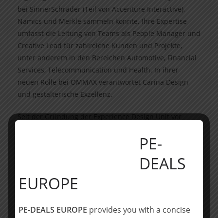
bei SinnerSchrader (Teil von Accenture Interactive),
Namics und Merkle sammeln konnte. Ihre Expertise
umfasst die Leitung von Teams als People Manager und
Creative Lead für zahlreiche Kunden und Projekte,
unter anderem in den Bereichen Automotive, Financial
Services, Telecommunication und Health. In ihrer
neuen Rolle bei OMMAX verantwortet Carina Design
und gestalterische Exzellenz.
Seit der Gründung der Experience Design Unit vor
anderthalb Jahren ist sie von zwei
PE-
Gründungsmitgliedern auf ein Team von 30 Leuten
gewachsen. „In Bewerbungsgesprächen stellen wir
DEALS
immer wieder fest, dass sich Talente vor allem
aufgrund der bei uns besonderen Dreierkonstellation,
EUROPE
bestehend aus OMMAX, dem Unternehmen und Private
Equity für uns entscheiden. Denn diese drei Parteien
PE-DEALS EUROPE
provides you with a concise
arbeiten bei uns sehr eng und integriert zusammen,