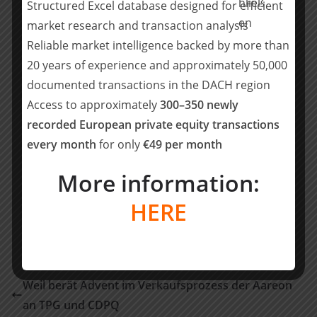
Structured Excel database designed for efficient
Serafin ist eine diversifiziert aufgestellte
Unternehmensgruppe, deren Philosophie auf die 150-
market research and transaction analysis
jährige Unternehmertradition der Gesellschafterfamilie
Reliable market intelligence backed by more than
zurückgeht. Dem Leitmotiv „Verantwortung aus
20 years of experience and approximately 50,000
Tradition“ folgend, investiert Serafin in Unternehmen,
documented transactions in the DACH region
um diese im Einklang mit allen Interessensgruppen
Access to approximately
300–350 newly
weiterzuentwickeln. Die Gruppenunternehmen erzielen
recorded European private equity transactions
in Summe einen Umsatz von über 1 Mrd. Euro und
every month
for only
€49 per month
beschäftigen mehr als 5.000 Mitarbeiter.
More information:
Teilen mit:
HERE
Teilen
Weil berät Advent im Verkaufsprozess der Aareon
an TPG und CDPQ