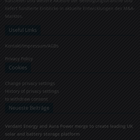
Kanzleien und weitere Akteure der Beteiligungsbranche und
liefert fundierte Einblicke in aktuelle Entwicklungen des M&A-
Marktes.
Useful Links
Kontakt/Impressum/AGBs
Privacy Policy
Cookies
Change privacy settings
History of privacy settings
to withdraw consent
Neueste Beiträge
Verdant Energy and Aura Power merge to create leading UK
solar and battery storage platform