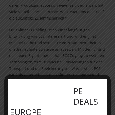
deren Produktangebote sich gegenseitig ergänzen, hat
viele Vorteile und Potenziale. Wir freuen uns daher auf
die zukünftige Zusammenarbeit.“
Die Cylinders Holding ist an einer langfristigen
Entwicklung von ECS interessiert und wird eng mit
Michael Dathe und seinem Team zusammenarbeiten,
um die geplante Strategie umzusetzen. Mit dem Eintritt
des neuen Eigentümers erhält ECS Zugang zu weiteren
Technologien, zum Beispiel bei Entwicklungen für den
Transport und die Speicherung von Wasserstoff. ECS
wird als Unternehmen der Cylinders Gruppe weiterhin
mit eigener Marke und Produktion agieren und seinen
Wachstumskurs als Spezialist für
PE-
Hochdruckstahlflaschen fortsetzen.
DEALS
________________
EUROPE