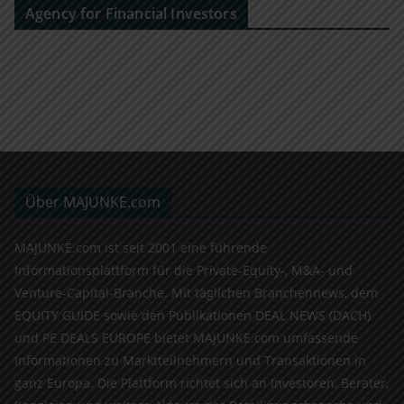
Agency for Financial Investors
Über MAJUNKE.com
MAJUNKE.com ist seit 2001 eine führende
Informationsplattform für die Private-Equity-, M&A- und
Venture-Capital-Branche. Mit täglichen Branchennews, dem
EQUITY GUIDE sowie den Publikationen DEAL NEWS (DACH)
und PE DEALS EUROPE bietet MAJUNKE.com umfassende
Informationen zu Marktteilnehmern und Transaktionen in
ganz Europa. Die Plattform richtet sich an Investoren, Berater,