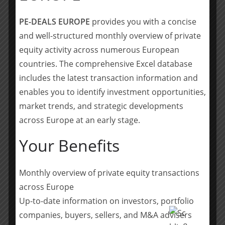
Über Cylinders Holding
Cylinders Holding ist ein tschechischer Hersteller von
PE-DEALS EUROPE
provides you with a concise
Hochdruckzylindern mit einer über 120 Jahre alten
and well-structured monthly overview of private
Historie. Die Gruppe hat in den letzten Jahren intensiv
equity activity across numerous European
investiert und ist heutzutage ein global agierender
countries. The comprehensive Excel database
Hersteller von Stahlflaschen. Der Export des
includes the latest transaction information and
Unternehmens zielt auf alle Kontinente ab.
enables you to identify investment opportunities,
Cylinders Holding setzt stets auf die Entwicklung und
market trends, and strategic developments
den technischen Fortschritt. Die Gruppe verfügt unter
anderem über spezielle Technologien zur Herstellung
across Europe at an early stage.
von Druckbehältern für Wasserstoff und technische
Your Benefits
Gase sowie atypische Drucksysteme für hydraulische
Anwendungen. Beispielsweise entwickelte und baute
das Unternehmen im Jahr 2008 eine neue Technologie
Monthly overview of private equity transactions
zur Herstellung von Zylindern mit einem Durchmesser
across Europe
von bis zu 406 mm durch Rückwärtsfließpressen.
Up-to-date information on investors, portfolio
companies, buyers, sellers, and M&A advisers
Über Serafin