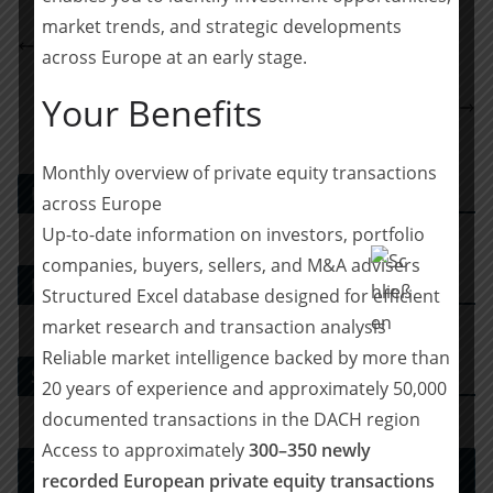
market trends, and strategic developments
Shearman & Sterling berät Sport Group bei
across Europe at an early stage.
umfassender Finanzierung
HELLA beteiligt sich an Radartechnologie-
Your Benefits
Unternehmen Gapwaves
Monthly overview of private equity transactions
PE DEALS EUROPE
across Europe
Up-to-date information on investors, portfolio
companies, buyers, sellers, and M&A advisers
M&A-Beratungshaus
Structured Excel database designed for efficient
market research and transaction analysis
Reliable market intelligence backed by more than
Strategy Consulting
20 years of experience and approximately 50,000
documented transactions in the DACH region
Access to approximately
300–350 newly
Tax Advisory Services and Financial / Deal
recorded European private equity transactions