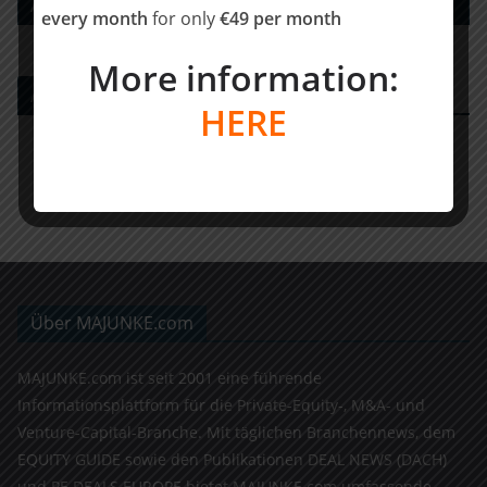
Advisory
every month
for only
€49 per month
More information:
Agency for Financial Investors
HERE
Über MAJUNKE.com
MAJUNKE.com ist seit 2001 eine führende
Informationsplattform für die Private-Equity-, M&A- und
Venture-Capital-Branche. Mit täglichen Branchennews, dem
EQUITY GUIDE sowie den Publikationen DEAL NEWS (DACH)
und PE DEALS EUROPE bietet MAJUNKE.com umfassende