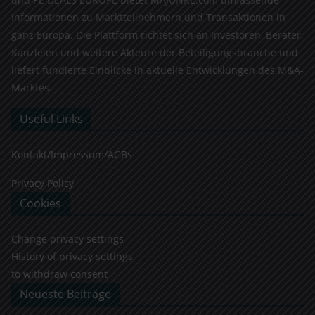
Informationen zu Marktteilnehmern und Transaktionen in
ganz Europa. Die Plattform richtet sich an Investoren, Berater,
Kanzleien und weitere Akteure der Beteiligungsbranche und
liefert fundierte Einblicke in aktuelle Entwicklungen des M&A-
Marktes.
Useful Links
Kontakt/Impressum/AGBs
Privacy Policy
Cookies
Change privacy settings
History of privacy settings
to withdraw consent
Neueste Beiträge