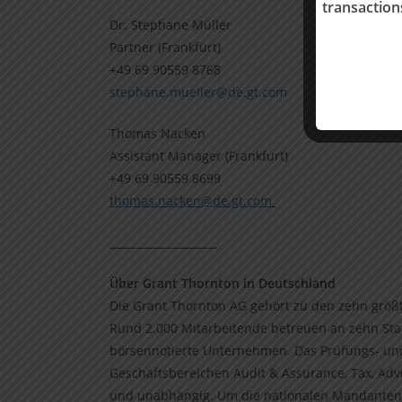
transactio
Dr. Stephane Müller
Partner (Frankfurt)
+49 69 90559 8768
stephane.mueller@de.gt.com
Thomas Nacken
Assistant Manager (Frankfurt)
+49 69 90559 8699
thomas.nacken@de.gt.com
____________________
Über Grant Thornton in Deutschland
Die Grant Thornton AG gehört zu den zehn größt
Rund 2.000 Mitarbeitende betreuen an zehn St
börsennotierte Unternehmen. Das Prüfungs- u
Geschäftsbereichen Audit & Assurance, Tax, Advis
und unabhängig. Um die nationalen Mandanten au