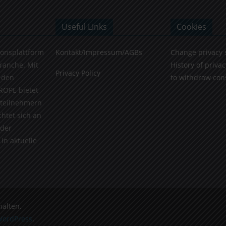
Useful Links
Cookies
ionsplattform
Kontakt/Impressum/AGBs
Change privacy 
Branche. Mit
History of privac
Privacy Policy
 den
to withdraw con
ROPE bietet
teilnehmern
chtet sich an
 der
in aktuelle
halten.
ordPress
.