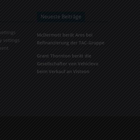
Neueste Beiträge
settings
McDermott berät Ares bei
y settings
Refinanzierung der TAC-Gruppe
sent
Grant Thornton berät die
Gesellschafter von Vehiclevo
beim Verkauf an Visteon