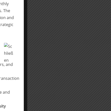
nthly
s. The
tion and
trategic
rs, and
transaction
ce and
ity