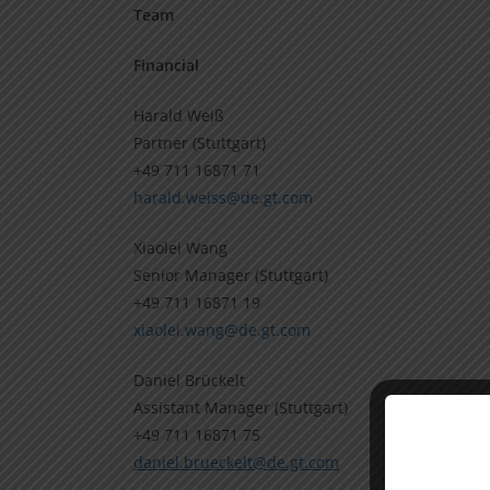
Team
Financial
Harald Weiß
Partner (Stuttgart)
+49 711 16871 71
harald.weiss@de.gt.com
Xiaolei Wang
Senior Manager (Stuttgart)
+49 711 16871 19
xiaolei.wang@de.gt.com
Daniel Brückelt
Assistant Manager (Stuttgart)
+49 711 16871 75
daniel.brueckelt@de.gt.com