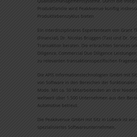
Qualitätsmanagementsysteme. Durch die Integra
Produktfamilie wird PeakAvenue künftig insbe
Produktlebenszyklus bieten
Ein interdisziplinäres Expertenteam von Grant 
(Financial), Dr. Nicolas Brüggen (Tax) und Dr.
Transaktion beraten. Die erbrachten Services um
Diligence, Commercial Due Diligence Leistungen
zu relevanten transaktionsspezifischen Frageste
Die APIS Informationstechnologien GmbH mit Sitz
von Software in den Bereichen der funktionalen
Mode. Mit ca. 50 Mitarbeitenden an drei Niede
weltweit über 1.500 Unternehmen aus den Berei
Automotive betreut.
Die PeakAvenue GmbH mit Sitz in Lübeck ist ei
spezialisiertes Softwareunternehmen.