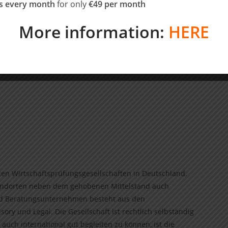
ns every month
for only
€49 per month
More information:
HERE
en Wirtschaftsprüfungsgesellschaften in Deutschland.
andorten neben dem gehobenen Mittelstand auch
nd Beratungsunternehmen besteht aus den
ory und Legal. Die Gesellschaft ist rechtlich selbständig
ch international gut begleiten zu können, ist die