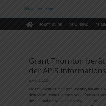
Zum
Inhalt
springen
EQUITY GUIDE
DEAL NEWS
PE-DE
Grant Thornton berä
der APIS Information
Mai 12, 2025
Die PeakAvenue GmbH (PeakAvenue) hat am 2. M
dem Softwareunternehmen APIS Informationste
der Übernahme seine Kompetenz im Bereich de