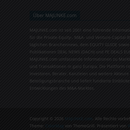
Über MAJUNKE.com
MAJUNKE.com ist seit 2001 eine führende Informat
für die Private-Equity-, M&A- und Venture-Capital-
täglichen Branchennews, dem EQUITY GUIDE sowie
Publikationen DEAL NEWS (DACH) und PE DEALS EU
MAJUNKE.com umfassende Informationen zu Markt
und Transaktionen in ganz Europa. Die Plattform ri
Investoren, Berater, Kanzleien und weitere Akteure
Beteiligungsbranche und liefert fundierte Einblicke 
Entwicklungen des M&A-Marktes.
Copyright © 2026
MAJUNKE.com
. Alle Rechte vorbe
Theme:
ColorMag
von ThemeGrill. Präsentiert von
W