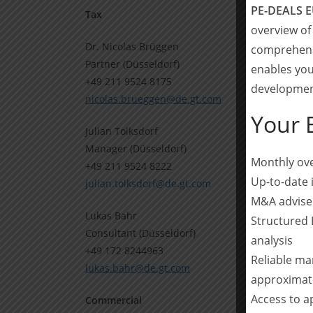
PE-DEALS 
Tax
overview of
Dr. Nicolas Brüggen
comprehensi
Partner (Düsseldorf)
enables you
+49 211 9524 8175
development
nicolas.brueggen@de.gt.com
Your 
Julian Tolksdorf
Manager (Düsseldorf)
Monthly ove
+49 211 9524 8222
Up-to-date 
julian.tolksdorf@de.gt.com
M&A advise
Lukas Bahr
Structured 
Consultant (Düsseldorf)
analysis
+49 172 8244963
Reliable ma
lukas.bahr@de.gt.com
approximat
Access to 
Commercial