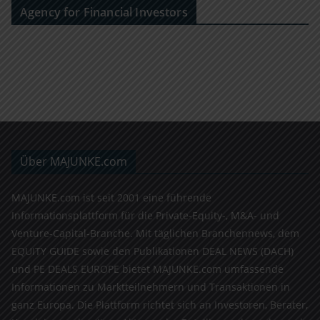
Agency for Financial Investors
Über MAJUNKE.com
MAJUNKE.com ist seit 2001 eine führende
Informationsplattform für die Private-Equity-, M&A- und
Venture-Capital-Branche. Mit täglichen Branchennews, dem
EQUITY GUIDE sowie den Publikationen DEAL NEWS (DACH)
und PE DEALS EUROPE bietet MAJUNKE.com umfassende
Informationen zu Marktteilnehmern und Transaktionen in
ganz Europa. Die Plattform richtet sich an Investoren, Berater,