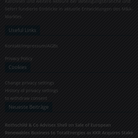
Kanzleien und weitere Akteure der Beteiligungsbranche und
liefert fundierte Einblicke in aktuelle Entwicklungen des M&A-
Marktes.
Useful Links
Kontakt/Impressum/AGBs
Privacy Policy
Cookies
Change privacy settings
History of privacy settings
to withdraw consent
Neueste Beiträge
Rothschild & Co Advises Shell on Sale of European
Renewables Business to TotalEnergies as KKR Acquires Stake