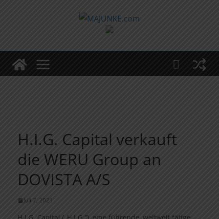
Zum
Inhalt
springen
H.I.G. Capital verkauft
die WERU Group an
DOVISTA A/S
Juli 7, 2021
H.I.G. Capital („H.I.G.“), eine führende, weltweit tätige