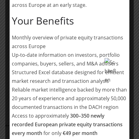
einer noch stärkeren Kundenorientierung nimmt die
across Europe at an early stage.
WERU Group heute eine starke Marktposition in
Your Benefits
Deutschland ein. Wir sind überzeugt, dass WERU, als
Teil von DOVISTA, hervorragend für weiteres Wachstum
positioniert ist. Stefan Löbich und seinem Team
Monthly overview of private equity transactions
wünschen wir viel Erfolg für die Zukunft.“
across Europe
Up-to-date information on investors, portfolio
(
Quelle
)
companies, buyers, sellers, and M&A advisers
Structured Excel database designed for efficient
Teilen mit:
market research and transaction analysis
Teilen
Reliable market intelligence backed by more than
20 years of experience and approximately 50,000
documented transactions in the DACH region
Access to approximately
300–350 newly
Waterland unterstützt neu geformten Cloud-
recorded European private equity transactions
Champion bei nächster Akquisition: Skaylink geht
every month
for only
€49 per month
Partnerschaft mit AWS-Spezialisten root360 ein