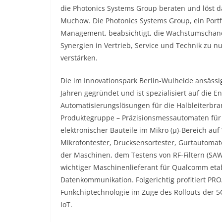
die Photonics Systems Group beraten und löst d
Muchow. Die Photonics Systems Group, ein Port
Management, beabsichtigt, die Wachstumschanc
Synergien in Vertrieb, Service und Technik zu n
verstärken.
Die im Innovationspark Berlin-Wulheide ansä
Jahren gegründet und ist spezialisiert auf die
Automatisierungslösungen für die Halbleiterbra
Produktegruppe – Präzisionsmessautomaten für
elektronischer Bauteile im Mikro (µ)-Bereich au
Mikrofontester, Drucksensortester, Gurtautoma
der Maschinen, dem Testens von RF-Filtern (SAW
wichtiger Maschinenlieferant für Qualcomm etab
Datenkommunikation. Folgerichtig profitiert 
Funkchiptechnologie im Zuge des Rollouts der
IoT.