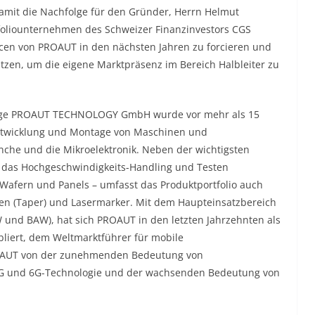
amit die Nachfolge für den Gründer, Herrn Helmut
foliounternehmen des Schweizer Finanzinvestors CGS
en von PROAUT in den nächsten Jahren zu forcieren und
utzen, um die eigene Marktpräsenz im Bereich Halbleiter zu
ssige PROAUT TECHNOLOGY GmbH wurde vor mehr als 15
 Entwicklung und Montage von Maschinen und
nche und die Mikroelektronik. Neben der wichtigsten
 das Hochgeschwindigkeits-Handling und Testen
f Wafern und Panels – umfasst das Produktportfolio auch
ten (Taper) und Lasermarker. Mit dem Haupteinsatzbereich
 und BAW), hat sich PROAUT in den letzten Jahrzehnten als
liert, dem Weltmarktführer für mobile
PROAUT von der zunehmenden Bedeutung von
 5G und 6G-Technologie und der wachsenden Bedeutung von