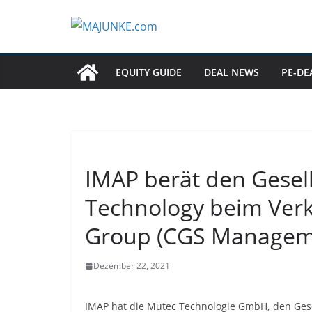
Zum
Inhalt
springen
EQUITY GUIDE
DEAL NEWS
PE-DE
IMAP berät den Gesel
Technology beim Verk
Group (CGS Managem
Dezember 22, 2021
IMAP hat die Mutec Technologie GmbH, den Ges