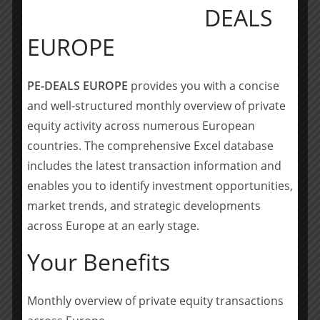
DEALS
Kooperationsstrategien mit Anbietern neuer
Technologien. Im dritten Quartal 2020 gab es 32
EUROPE
Partnerschaften bei (Rück-)Versicherern. Dazu gehörten
die Partnerschaft von Hiscox mit Thimble und die
PE-DEALS EUROPE
provides you with a concise
Partnerschaft von Verily mit Swiss Re.
and well-structured monthly overview of private
Miro Parizek, Gründer von Hampleton Partners, sieht
equity activity across numerous European
für den Insurtech-Sektor positive Aussichten: „Es wird
countries. The comprehensive Excel database
erwartet, dass die Einnahmen auf dem
includes the latest transaction information and
Versicherungsmarkt bis 2025 10,1 Mrd. USD erreichen
enables you to identify investment opportunities,
werden. Es besteht kein Zweifel daran, dass die M&A-,
market trends, and strategic developments
Fundraising- und Partnerschaftsaktivitäten, die sich
across Europe at an early stage.
derzeit entfalten, weiterhin florieren. Denn die Akteure
konkurrieren in einer zunehmend digitalen Welt um ein
Your Benefits
Stück dieses üppigen Kuchens.“
M&A-Report zu Insurtech kostenlos herunterladen
Monthly overview of private equity transactions
Der Insurtech M&A-Marktbericht von Hampleton deckt