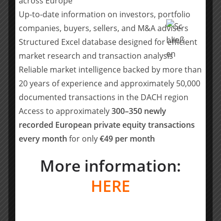
across Europe
die folgenden Teilsektoren ab: B2B Insurtech,
Up-to-date information on investors, portfolio
Versicherer, Makler und Vermittler, Verkaufs- und Back-
companies, buyers, sellers, and M&A advisers
Office-Tools, Connected Analytics sowie
Structured Excel database designed for efficient
Betrugserkennung und forensische Analyse. Die
market research and transaction analysis
Reports des internationalen Technologieberaters
Reliable market intelligence backed by more than
Hampleton Partners unterstützen
Unternehmensinhaber, Verkäufer, Käufer und
20 years of experience and approximately 50,000
Investoren im Technologie-Sektor bei Bewertungen
documented transactions in the DACH region
sowie bei der Planung eventueller eigener M&A- oder
Access to approximately
300–350 newly
Investitions-Aktivitäten. Hampleton Partners stellt
recorded European private equity transactions
Interessenten seine Reports kostenlos zur Verfügung.
every month
for only
€49 per month
Der aktuelle „Insurtech-Report 2H2020“ kann unter
More information:
folgendem Link kostenfrei heruntergeladen werden:
https://www.hampletonpartners.com/de/reports/insurtech-
HERE
report/
Teilen mit: