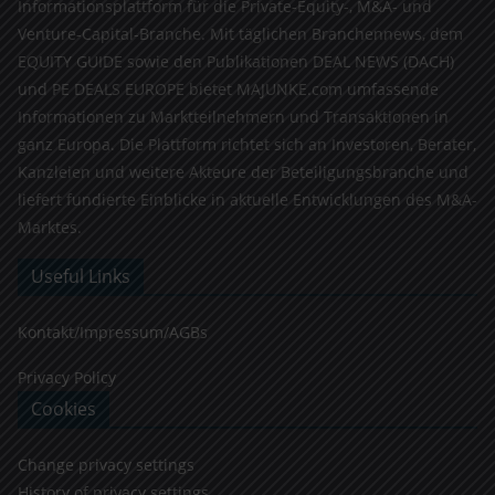
Informationsplattform für die Private-Equity-, M&A- und
Venture-Capital-Branche. Mit täglichen Branchennews, dem
EQUITY GUIDE sowie den Publikationen DEAL NEWS (DACH)
und PE DEALS EUROPE bietet MAJUNKE.com umfassende
Informationen zu Marktteilnehmern und Transaktionen in
ganz Europa. Die Plattform richtet sich an Investoren, Berater,
Kanzleien und weitere Akteure der Beteiligungsbranche und
liefert fundierte Einblicke in aktuelle Entwicklungen des M&A-
Marktes.
Useful Links
Kontakt/Impressum/AGBs
Privacy Policy
Cookies
Change privacy settings
History of privacy settings