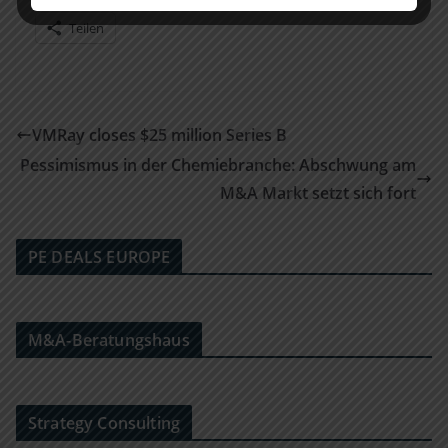
Teilen
VMRay closes $25 million Series B
Pessimismus in der Chemiebranche: Abschwung am
M&A Markt setzt sich fort
PE DEALS EUROPE
M&A-Beratungshaus
Strategy Consulting