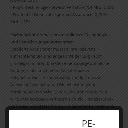
(30 Mrd. USD).
• Roper Technologies erwirbt Vertafore (5,4 Mrd. USD).
• Prudential Financial akquiriert Assurance IQ (2,35
Mrd. USD).
Partnerschaften zwischen etablierten Technologie-
und Versicherungsunternehmen
Etablierte Versicherer müssen ihre Relevanz
aufrechterhalten und angesichts der „Big Tech“-
Einsteiger in ihren Märkten eine außergewöhnliche
Kundenerfahrung bieten. So hat Amazon
beispielsweise vor kurzem angekündigt, dass es
Autoversicherungen und Dienstleistungen in
Kombination mit Acko General Insurance anbieten
wird. Infolgedessen verlagern sich die Finanzierungs-
und M&A-Aktivitäten hin zu kundenorientierteren und
digitalen Direct-to-Customers (D2C)-
PE-
Versicherungsmöglichkeiten. Etablierte Versicherer
verbessern ihre Partnerschafts- und