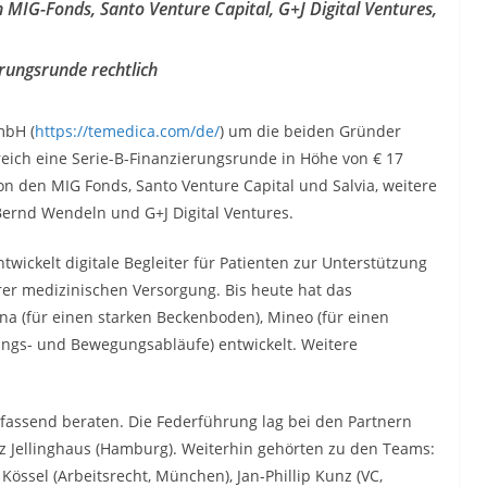
h MIG-Fonds, Santo Venture Capital, G+J Digital Ventures,
erungsrunde rechtlich
mbH (
https://temedica.com/de/
) um die beiden Gründer
reich eine Serie-B-Finanzierungsrunde in Höhe von € 17
n den MIG Fonds, Santo Venture Capital und Salvia, weitere
Bernd Wendeln und G+J Digital Ventures.
ckelt digitale Begleiter für Patienten zur Unterstützung
rer medizinischen Versorgung. Bis heute hat das
a (für einen starken Beckenboden), Mineo (für einen
ngs- und Bewegungsabläufe) entwickelt. Weitere
fassend beraten. Die Federführung lag bei den Partnern
z Jellinghaus (Hamburg). Weiterhin gehörten zu den Teams:
össel (Arbeitsrecht, München), Jan-Phillip Kunz (VC,