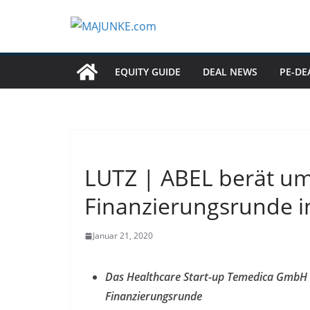
Zum
Inhalt
springen
EQUITY GUIDE
DEAL NEWS
PE-DE
LUTZ | ABEL berät um
Finanzierungsrunde i
Januar 21, 2020
Das Healthcare Start-up Temedica GmbH s
Finanzierungsrunde