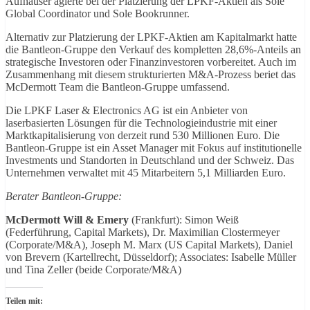
Aufhäuser agierte bei der Platzierung der LPKF-Aktien als Sole
Global Coordinator und Sole Bookrunner.
Alternativ zur Platzierung der LPKF-Aktien am Kapitalmarkt hatte
die Bantleon-Gruppe den Verkauf des kompletten 28,6%-Anteils an
strategische Investoren oder Finanzinvestoren vorbereitet. Auch im
Zusammenhang mit diesem strukturierten M&A-Prozess beriet das
McDermott Team die Bantleon-Gruppe umfassend.
Die LPKF Laser & Electronics AG ist ein Anbieter von
laserbasierten Lösungen für die Technologieindustrie mit einer
Marktkapitalisierung von derzeit rund 530 Millionen Euro. Die
Bantleon-Gruppe ist ein Asset Manager mit Fokus auf institutionelle
Investments und Standorten in Deutschland und der Schweiz. Das
Unternehmen verwaltet mit 45 Mitarbeitern 5,1 Milliarden Euro.
Berater Bantleon-Gruppe:
McDermott Will & Emery
(Frankfurt): Simon Weiß
(Federführung, Capital Markets), Dr. Maximilian Clostermeyer
(Corporate/M&A), Joseph M. Marx (US Capital Markets), Daniel
von Brevern (Kartellrecht, Düsseldorf); Associates: Isabelle Müller
und Tina Zeller (beide Corporate/M&A)
Teilen mit: