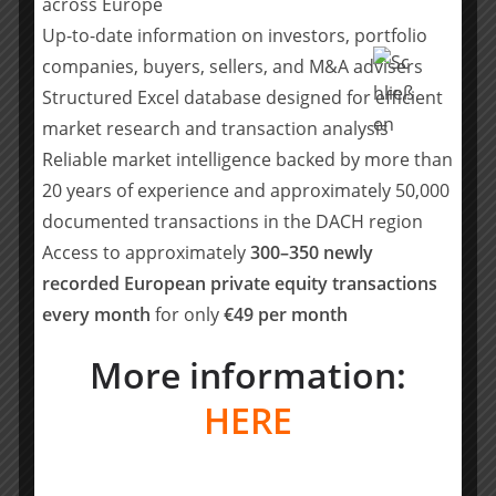
across Europe
deutliches operatives Verbesserungspotenzial
Up-to-date information on investors, portfolio
aufweisen und nach einer Stabilisierung und
companies, buyers, sellers, and M&A advisers
Neupositionierung wieder veräußert werden. Für das
Structured Excel database designed for efficient
Geschäftsjahr 2022 wird ein Konzernumsatz von mind.
market research and transaction analysis
EUR 4 Mrd. erwartet. Davon ausgehend soll der
Reliable market intelligence backed by more than
Konzernumsatz bis 2025 auf mind. EUR 7 Mrd.
20 years of experience and approximately 50,000
ausgebaut werden. Mit dem Portfoliowachstum steigen
auch die Umsatzerlöse aus Beratungsleistungen und
documented transactions in the DACH region
Management Fees, die gemeinsam mit den Dividenden
Access to approximately
300–350 newly
aus dem Portfolio und Exit-Erlösen der Mutares Holding
recorded European private equity transactions
zufließen. Entsprechend wird für das Geschäftsjahr
every month
for only
€49 per month
2025 ein Jahresüberschuss in der Holding in einer
Größenordnung von EUR 125 Mio. bis EUR 150 Mio.
More information:
erwartet. Vorstand und Aufsichtsrat halten gemeinsam
HERE
mehr als ein Drittel aller stimmberechtigten Mutares
Anteile.