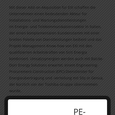
Mit dieser Add-on-Akquisition für EXI schaffen die
Unternehmen einen bedeutenden Akteur für
Installations- und Wartungsdienstleistungen
im Energie- und Telekommunikationssektor in Italien,
der einen komplementären Kundenstamm mit einer
breiten Palette von Dienstleistungen bedient und das
Projekt-Management-Know-how von EXI mit den
qualifizierten Arbeitskräften von Sirti Energia
kombiniert. Umsatzsynergien werden auch mit Balcke-
Dürr Energy Solutions erwartet, einem Engineering-
Procurement-Construction (EPC)-Dienstleister für
Energieübertragung und -verteilung mit Sitz in Genua,
der kürzlich von der Toshiba-Gruppe übernommen
wurde.
„Dies ist die achte Übernahme im Jahr 2022 und unsere
PE-
vierte Transaktion im Energiesektor. Unsere Expertise