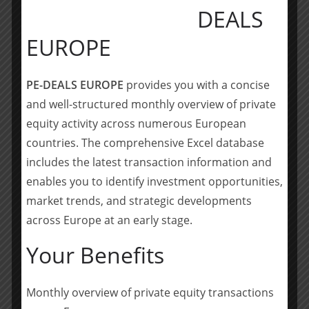
in diesem Sektor wird den neu erworbenen
DEALS
Unternehmen helfen, voneinander zu profitieren und
Synergien zu heben. Ich bin zuversichtlich, dass Sirti
EUROPE
Energia mit Unterstützung des Mutares Teams das
durch die Energiewende ausgelöste
PE-DEALS EUROPE
provides you with a concise
Wachstumspotenzial voll ausschöpfen kann“,
and well-structured monthly overview of private
kommentiert Johannes Laumann, CIO der Mutares SE &
Co. KGaA.
equity activity across numerous European
countries. The comprehensive Excel database
_____________________
includes the latest transaction information and
enables you to identify investment opportunities,
Unternehmensprofil der Mutares SE & Co. KGaA
market trends, and strategic developments
across Europe at an early stage.
Die Mutares SE & Co. KGaA, München
(
www.mutares.de
), erwirbt als börsennotierte Private-
Your Benefits
Equity-Holding mit Büros in München (HQ), Amsterdam,
Frankfurt, Helsinki, London, Madrid, Mailand, Paris,
Stockholm und Wien mittelständische Unternehmen in
Monthly overview of private equity transactions
Umbruchsituationen mit Sitz in Europa, die ein