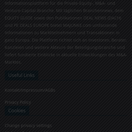
Informationsplattform für die Private-Equity-, M&A- und
Venture-Capital-Branche. Mit täglichen Branchennews, dem
EQUITY GUIDE sowie den Publikationen DEAL NEWS (DACH)
und PE DEALS EUROPE bietet MAJUNKE.com umfassende
Informationen zu Marktteilnehmern und Transaktionen in
ganz Europa. Die Plattform richtet sich an Investoren, Berater,
Kanzleien und weitere Akteure der Beteiligungsbranche und
liefert fundierte Einblicke in aktuelle Entwicklungen des M&A-
Marktes.
Useful Links
Kontakt/Impressum/AGBs
Privacy Policy
Cookies
Change privacy settings