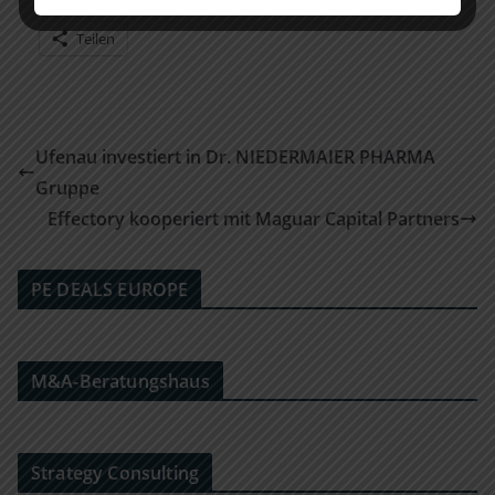
Teilen mit:
Teilen
Ufenau investiert in Dr. NIEDERMAIER PHARMA
Gruppe
Effectory kooperiert mit Maguar Capital Partners
PE DEALS EUROPE
M&A-Beratungshaus
Strategy Consulting