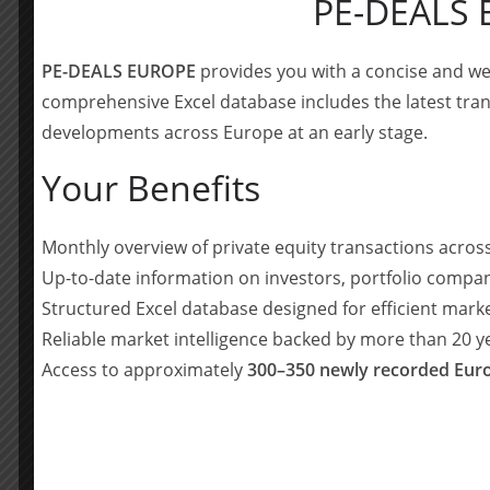
PE-DEALS
Professionalisierung zu unterstützen.
Über Thomas Rüdige
PE-DEALS EUROPE
provides you with a concise and we
Die Thomas Rüdiger GmbH mit Sitz in Wandli
comprehensive Excel database includes the latest tran
Dachdeckerbetrieb mit rund 40 Mitarbeiten
developments across Europe at an early stage.
und ist in der Region auf Dachneubau und Sa
Your Benefits
Berater Dachverbund
Monthly overview of private equity transactions acro
Rödl & Partner
Up-to-date information on investors, portfolio compan
Structured Excel database designed for efficient mark
Financial
Reliable market intelligence backed by more than 20 
Tobias Beine, Partner, Eschborn – Gesamtp
Access to approximately
300–350 newly recorded Euro
Julia Klammsteiner, Associate Partnerin, 
Ernest Finke, Senior Associate, Eschborn
Tax