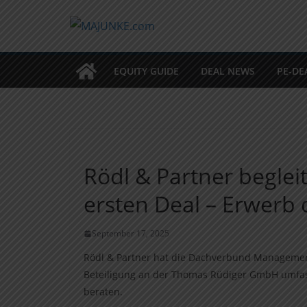
Zum
Inhalt
springen
EQUITY GUIDE
DEAL NEWS
PE-DE
Rödl & Partner begle
ersten Deal – Erwer
September 17, 2025
Rödl & Partner hat die Dachverbund Managemen
Beteiligung an der Thomas Rüdiger GmbH umfass
beraten.