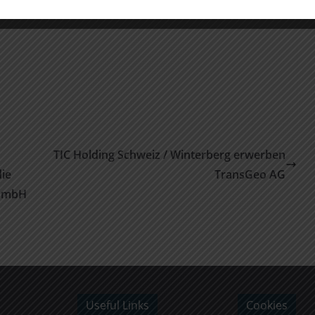
TIC Holding Schweiz / Winterberg erwerben
ie
TransGeo AG
 GmbH
Useful Links
Cookies