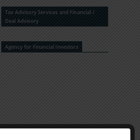
Tax Advisory Services and Financial /
Deal Advisory
Agency for Financial Investors