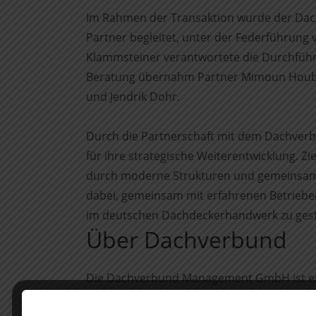
Im Rahmen der Transaktion wurde der Dac
Partner begleitet, unter der Federführung v
Klammsteiner verantwortete die Durchführu
Beratung übernahm Partner Mimoun Houbba
und Jendrik Dohr.
Durch die Partnerschaft mit dem Dachver
für ihre strategische Weiterentwicklung. 
durch moderne Strukturen und gemeinsame 
dabei, gemeinsam mit erfahrenen Betriebe
im deutschen Dachdeckerhandwerk zu gest
Über Dachverbund
Die Dachverbund Management GmbH ist ei
betriebe mit dem Ziel, regionale Unterneh