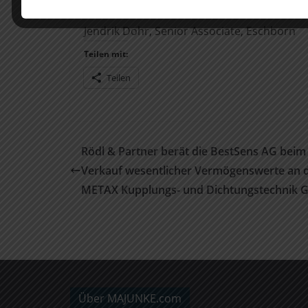
Mimoun Houbbani, Partner, Eschborn
Jendrik Dohr, Senior Associate, Eschborn
Teilen mit:
Teilen
Rödl & Partner berät die BestSens AG beim
Verkauf wesentlicher Vermögenswerte an d
METAX Kupplungs- und Dichtungstechnik
Über MAJUNKE.com