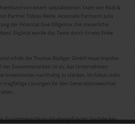
hverbund von einem spezialisierten Team von Rödl &
on Partner Tobias Beine. Associate Partnerin Julia
ng der Financial Due Diligence. Die steuerliche
ni. Ergänzt wurde das Team durch Ernest Finke
bund erhält die Thomas Rüdiger GmbH neue Impulse
Ziel der Zusammenarbeit ist es, das Unternehmen
Investitionen nachhaltig zu stärken. Im Fokus steht
n tragfähige Lösungen für den Generationswechsel
alten.
n Zusammenschluss inhabergeführter Dachdecker­-
men bei der Nachfolge und weiteren