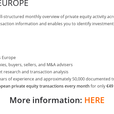
 EUROPE
r
ll-structured monthly overview of private equity activity 
tz nordöstlich von Berlin ist ein inhabergeführter
saction information and enables you to identify investment
den. Das Unternehmen besteht seit fast 30 Jahren
nierung spezialisiert. ​
ss Europe
ies, buyers, sellers, and M&A advisers
et research and transaction analysis
years of experience and approximately 50,000 documented t
rojektleitung
pean private equity transactions every month
for only
€49
Eschborn
More information:
HERE