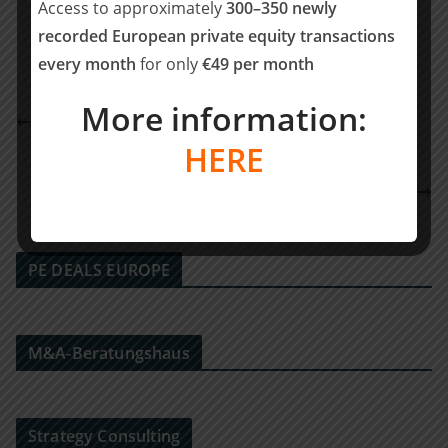
Access to approximately
300–350 newly
recorded European private equity transactions
every month
for only
€49 per month
Rödl & Partner berät Gesellschafter der Bäckerei
More information:
Schneider GmbH bei Beteiligung durch Panarium
HERE
GmbH
Neuausrichtung: Doering Glass saniert sich mit act
legal in Eigenverwaltung
PE DEALS EUROPE
M&A-Beratungshaus
Strategy Consulting