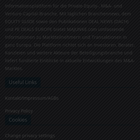
Informationsplattform für die Private-Equity-, M&A- und
Venture-Capital-Branche. Mit täglichen Branchennews, dem
EQUITY GUIDE sowie den Publikationen DEAL NEWS (DACH)
und PE DEALS EUROPE bietet MAJUNKE.com umfassende
Informationen zu Marktteilnehmern und Transaktionen in
ganz Europa. Die Plattform richtet sich an Investoren, Berater,
Kanzleien und weitere Akteure der Beteiligungsbranche und
liefert fundierte Einblicke in aktuelle Entwicklungen des M&A-
Marktes.
Useful Links
Kontakt/Impressum/AGBs
Privacy Policy
Cookies
Change privacy settings