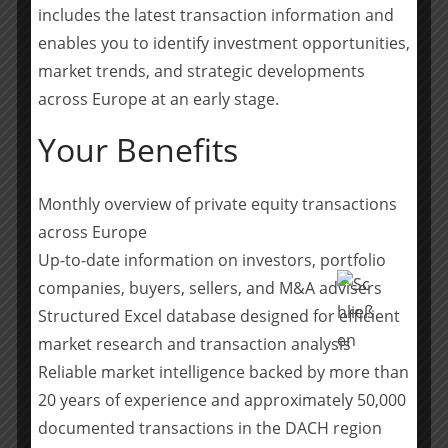
includes the latest transaction information and
der synava Gruppe, um gemeinsam neue Lösungen zu
enables you to identify investment opportunities,
entwickeln, Synergien zu nutzen und das weitere
market trends, and strategic developments
Wachstum der Gruppe gezielt auszubauen.
across Europe at an early stage.
RSM Ebner Stolz unterstützte die Transaktion
Your Benefits
käuferseitig mit einer Financial und Tax Due Diligence.
Team RSM Ebner Stolz: Florian Seizer
Monthly overview of private equity transactions
(Projektverantwortlicher Partner, Transaction Advisory
across Europe
Services), Christian Fuchs (Partner, Transaction Advisory
Up-to-date information on investors, portfolio
Services), Claudia Fügner, Seema Rao und Dmytro
companies, buyers, sellers, and M&A advisers
Abrambov (alle Financial Due Diligence), Alexander Euchner
Structured Excel database designed for efficient
(Partner, M&A Tax), Stefanie Schrötter und Sven Blum (alle
market research and transaction analysis
Tax Due Diligence).
Reliable market intelligence backed by more than
20 years of experience and approximately 50,000
Teilen mit:
documented transactions in the DACH region
Teilen