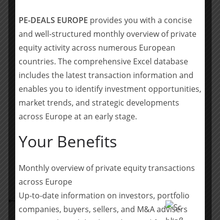
des Mittelstandes und gehört heute zu den führenden
M&A Häusern Deutschlands.
PE-DEALS EUROPE
provides you with a concise
and well-structured monthly overview of private
Für Rückfragen steht Ihnen Bernd Müller (Vorstand)
equity activity across numerous European
gerne zur Verfügung.
countries. The comprehensive Excel database
includes the latest transaction information and
www.sattlerundpartner.de
enables you to identify investment opportunities,
market trends, and strategic developments
across Europe at an early stage.
Teilen mit:
Your Benefits
Teilen
Monthly overview of private equity transactions
across Europe
NETWORK berät Hausheld AG bei Kapitalerhöhung
Up-to-date information on investors, portfolio
mit der DBAG
companies, buyers, sellers, and M&A advisers