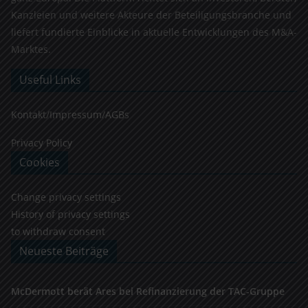
Kanzleien und weitere Akteure der Beteiligungsbranche und
liefert fundierte Einblicke in aktuelle Entwicklungen des M&A-
Marktes.
Useful Links
Kontakt/Impressum/AGBs
Privacy Policy
Cookies
Change privacy settings
History of privacy settings
to withdraw consent
Neueste Beiträge
McDermott berät Ares bei Refinanzierung der TAC-Gruppe