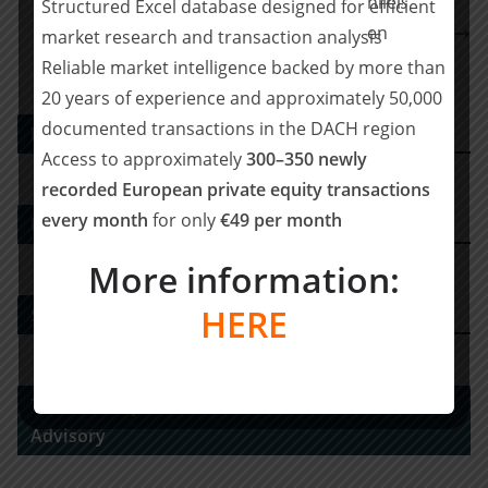
IK Investment Partners enters exclusive
Structured Excel database designed for efficient
negotiations with Ardian for the acquisition of
market research and transaction analysis
Kersia
Reliable market intelligence backed by more than
20 years of experience and approximately 50,000
documented transactions in the DACH region
PE DEALS EUROPE
Access to approximately
300–350 newly
recorded European private equity transactions
every month
for only
€49 per month
M&A-Advisor
More information:
HERE
Strategy Consulting
Tax Advisory Services and Financial / Deal
Advisory