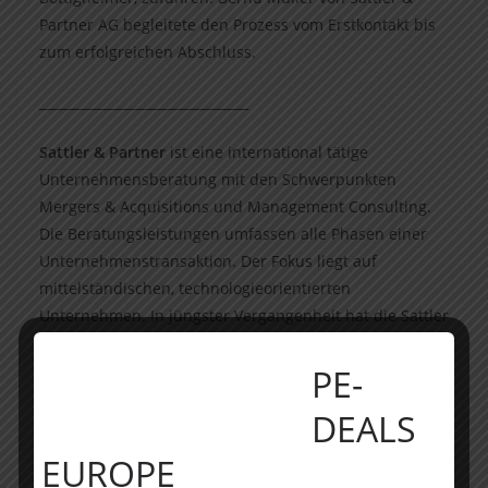
Partner AG begleitete den Prozess vom Erstkontakt bis
zum erfolgreichen Abschluss.
________________________________
Sattler & Partner
ist eine international tätige
Unternehmensberatung mit den Schwerpunkten
Mergers & Acquisitions und Management Consulting.
Die Beratungsleistungen umfassen alle Phasen einer
Unternehmenstransaktion. Der Fokus liegt auf
mittelständischen, technologieorientierten
Unternehmen. In jüngster Vergangenheit hat die Sattler
& Partner AG ihre Beratungsleistungen um den Bereich
„Distressed M&A“ bzw. Begleitung des
PE-
Unternehmensverkaufs sowie Unternehmenskaufs in
DEALS
Sondersituationen erweitert.
EUROPE
Seit mehr als 35 Jahren ist das Unternehmen Partner