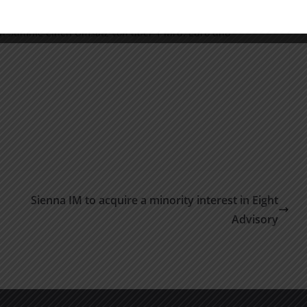
diese im Einklang mit allen Interessensgruppen weiter zu
in Summe einen Umsatz von über 1 Mrd. Euro und
Sienna IM to acquire a minority interest in Eight
Advisory