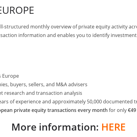
 EUROPE
me ist strategisch für suki sehr sinnvoll, da sich die
 ergänzen. Zudem ist die M&A-Transaktion für Serafin
ll-structured monthly overview of private equity activity 
 1 Milliarde Euro überschreiten. Unsere Gruppe soll auch
saction information and enables you to identify investment
stumskurs fortsetzen.“
ss Europe
r führenden europäischen Anbieter von Produktlösungen,
leistungen für verschiedene Formen des europäischen
ies, buyers, sellers, and M&A advisers
m- und Handwerker. Eine Vielzahl ausländischer
et research and transaction analysis
n höchstes Maß an Service.
years of experience and approximately 50,000 documented t
pean private equity transactions every month
for only
€49
More information:
HERE
ernehmensgruppe, deren Philosophie auf die 150-jährige
 zurückgeht. Dem Leitmotiv „Verantwortung aus Tradition“