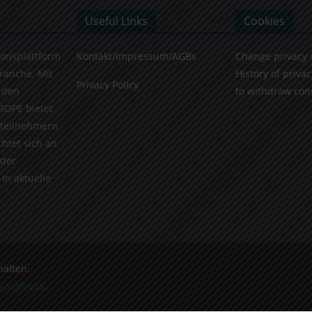
Useful Links
Cookies
ionsplattform
Kontakt/Impressum/AGBs
Change privacy 
Branche. Mit
History of privac
Privacy Policy
 den
to withdraw con
ROPE bietet
teilnehmern
chtet sich an
 der
in aktuelle
halten.
ordPress
.