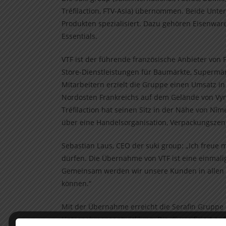
Tréfilaction, FTV-Asia) übernommen. Beide Unter
Produkten spezialisiert. Dazu gehören Eisenwar
Essentials.
VTF ist der führende französische Anbieter von 
Store-Dienstleistungen für Baumärkte, Supermä
Mitarbeitern erzielt die Gruppe einen Umsatz in
Nordosten Frankreichs auf dem Gelände von Vyn
Tréfilaction hat seinen Sitz in der Nähe von Nî
über eine Handelsorganisation, Verpackungszent
Sebastian Laus, CEO der suki group: „Ich freue
dürfen. Die Übernahme von VTF ist eine einmali
Gemeinsam werden wir unsere Kunden in allen 
können.“
Mit der Übernahme erreicht die Serafin Gruppe
Unternehmensentwicklung. Die diversifiziert a