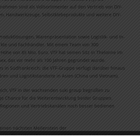
nehmen sind als Vollsortimenter auf den Vertrieb von DIY-
en, Handwerkzeuge, Selbstklebeprodukte und weitere DIY-
Produktlösungen, Warenpräsentation sowie Logistik- und In-
rkte und Fachhändler. Mit einem Team von 300
 Höhe von 85 Mio. Euro. VTF hat seinen Sitz in Thelonne im
ex, das vor mehr als 100 Jahren gegründet wurde.
mes in Südfrankreich; die VTF-Gruppe verfügt darüber hinaus
ren und Logistikstandorte in Asien (China und Vietnam).
 mich, VTF in der wachsenden suki group begrüßen zu
ge Chance für die Weiterentwicklung beider Gruppen.
Regionen und Vertriebskanälen noch besser bedienen
 einen nächsten Meilenstein der
ufgestellte Unternehmensgruppe überschreitet beim Umsatz