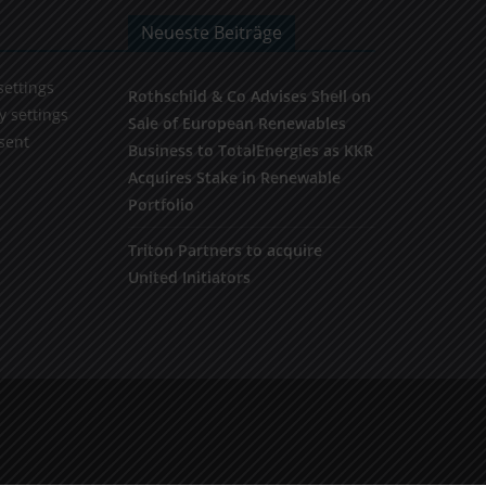
Neueste Beiträge
settings
Rothschild & Co Advises Shell on
y settings
Sale of European Renewables
sent
Business to TotalEnergies as KKR
Acquires Stake in Renewable
Portfolio
Triton Partners to acquire
United Initiators