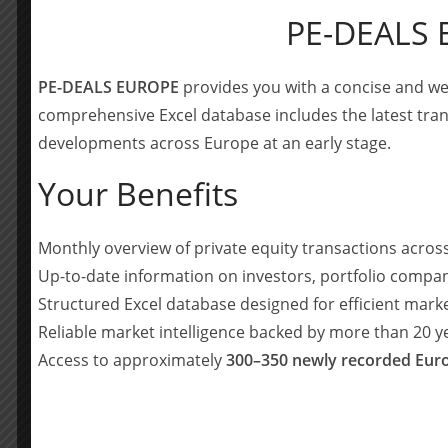
die Marke von 1 Milliarde Euro.
PE-DEALS
Serafin-Gründer Philipp Haindl sagt: „Die Übernah
beiden Unternehmen komplementär hervorragend
PE-DEALS EUROPE
provides you with a concise and we
sehr bedeutend, da wir nun die Umsatzmarke von
comprehensive Excel database includes the latest tran
in den kommenden Jahren den profitablen Wach
developments across Europe at an early stage.
____________________
Your Benefits
Über suki group
Monthly overview of private equity transactions acro
Seit über 70 Jahren ist die suki group einer de
Warenpräsentationen sowie Logistik und Dienst
Up-to-date information on investors, portfolio compan
Handels. Der Fokus liegt auf den Bereichen Hei
Structured Excel database designed for efficient mark
Vertriebsbüros garantiert in über 40 Ländern ei
Reliable market intelligence backed by more than 20 
https://group.suki.com
Access to approximately
300–350 newly recorded Euro
Über Serafin
Serafin ist eine diversifiziert aufgestellte Unt
Unternehmertradition der Gesellschafterfamilie