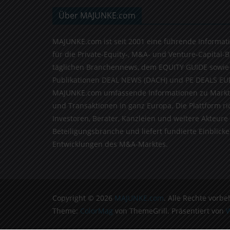
Über MAJUNKE.com
MAJUNKE.com ist seit 2001 eine führende Informat
für die Private-Equity-, M&A- und Venture-Capital-
täglichen Branchennews, dem EQUITY GUIDE sowie
Publikationen DEAL NEWS (DACH) und PE DEALS EU
MAJUNKE.com umfassende Informationen zu Markt
und Transaktionen in ganz Europa. Die Plattform ri
Investoren, Berater, Kanzleien und weitere Akteure
Beteiligungsbranche und liefert fundierte Einblicke 
Entwicklungen des M&A-Marktes.
Copyright © 2026
MAJUNKE.com
. Alle Rechte vorbe
Theme:
ColorMag
von ThemeGrill. Präsentiert von
W