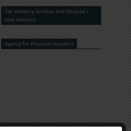
Tax Advisory Services and Financial /
Deal Advisory
Agency for Financial Investors