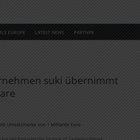
ALS EUROPE
LATEST NEWS
PARTNER
ernehmen suki übernimmt
ware
it Umsatzmarke von 1 Milliarde Euro
S) hat die französische Gruppe VT Fastware (Vynex,