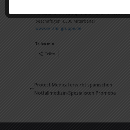
folgend, investiert Serafin in Unternehmen, um 
entwickeln. Die Gruppenunternehmen erzielen 
beschäftigen 4.500 Mitarbeiter.
www.serafin-gruppe.de
Teilen mit:
Teilen
Protect Medical erwirbt spanischen
Notfallmedizin-Spezialisten Promeba