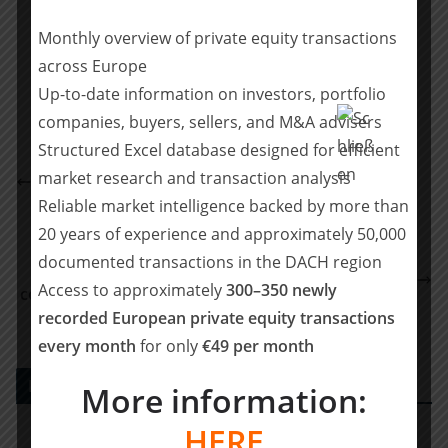
Teilen mit:
Monthly overview of private equity transactions
Teilen
across Europe
Up-to-date information on investors, portfolio
companies, buyers, sellers, and M&A advisers
Structured Excel database designed for efficient
POELLATH berät das Management der CeramTec
market research and transaction analysis
GmbH beim Verkauf an CPP Investments und BC
Reliable market intelligence backed by more than
Partners
20 years of experience and approximately 50,000
RDT Dr. Dautel advised AURELIUS Equity
documented transactions in the DACH region
Opportunities KGaA selling the portfolio
Access to approximately
300–350 newly
company AKAD University to strategic buyer Galileo
recorded European private equity transactions
Global Education
every month
for only
€49 per month
PE DEALS EUROPE
More information:
HERE