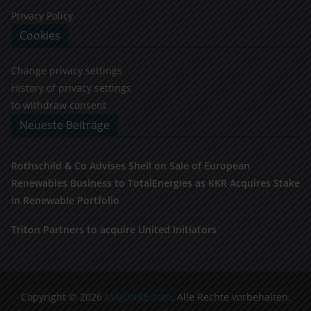
Privacy Policy
Cookies
Change privacy settings
History of privacy settings
to withdraw consent
Neueste Beiträge
Rothschild & Co Advises Shell on Sale of European
Renewables Business to TotalEnergies as KKR Acquires Stake
in Renewable Portfolio
Triton Partners to acquire United Initiators
Copyright © 2026
MAJUNKE.com
. Alle Rechte vorbehalten.