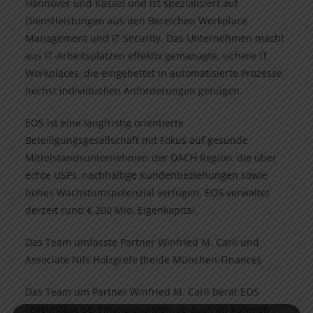
Hannover und Kassel und ist spezialisiert auf
Dienstleistungen aus den Bereichen Workplace
Management und IT Security. Das Unternehmen macht
aus IT-Arbeitsplätzen effektiv gemanagte, sichere IT
Workplaces, die eingebettet in automatisierte Prozesse
höchst individuellen Anforderungen genügen.
EOS ist eine langfristig orientierte
Beteiligungsgesellschaft mit Fokus auf gesunde
Mittelstandsunternehmen der DACH Region, die über
echte USPs, nachhaltige Kundenbeziehungen sowie
hohes Wachstumspotenzial verfügen. EOS verwaltet
derzeit rund € 200 Mio. Eigenkapital.
Das Team umfasste Partner Winfried M. Carli und
Associate Nils Holzgrefe (beide München-Finance).
Das Team um Partner Winfried M. Carli berät EOS
regelmäßig bei Finanzierungen, so auch im Rahmen