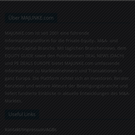
Über MAJUNKE.com
MAJUNKE.com ist seit 2001 eine führende
Informationsplattform für die Private-Equity-, M&A- und
Venture-Capital-Branche. Mit täglichen Branchennews, dem
EQUITY GUIDE sowie den Publikationen DEAL NEWS (DACH)
und PE DEALS EUROPE bietet MAJUNKE.com umfassende
Informationen zu Marktteilnehmern und Transaktionen in
ganz Europa. Die Plattform richtet sich an Investoren, Berater,
Kanzleien und weitere Akteure der Beteiligungsbranche und
liefert fundierte Einblicke in aktuelle Entwicklungen des M&A-
Marktes.
Useful Links
Kontakt/Impressum/AGBs