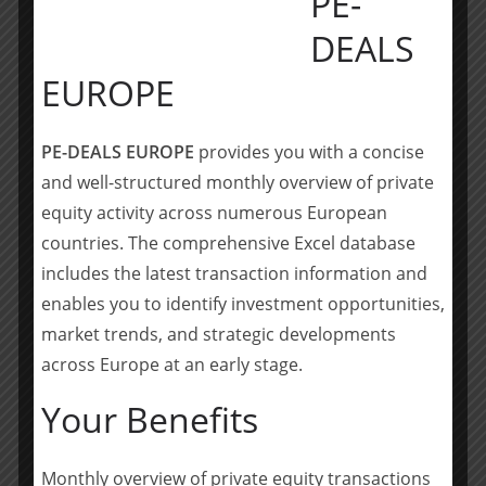
PE-
Munich-Finance).
DEALS
____________________
EUROPE
Über Shearman & Sterling
:
PE-DEALS EUROPE
provides you with a concise
Shearman & Sterling ist eine internationale
and well-structured monthly overview of private
Anwaltssozietät mit 25 Büros in 13 Ländern und etwa
equity activity across numerous European
850 Anwälten. In Deutschland ist Shearman & Sterling
countries. The comprehensive Excel database
in Frankfurt und München vertreten. Die Kanzlei ist
includes the latest transaction information and
einer der internationalen Marktführer bei der
Begleitung komplexer grenzüberschreitender
enables you to identify investment opportunities,
Transaktionen. Weltweit berät Shearman & Sterling vor
market trends, and strategic developments
allem internationale Konzerne und große nationale
across Europe at an early stage.
Unternehmen, Finanzinstitute sowie große
Your Benefits
mittelständische Unternehmen. Mehr Informationen
finden Sie unter
www.shearman.com
.
Monthly overview of private equity transactions