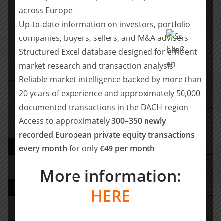
Teilen mit:
across Europe
Teilen
Up-to-date information on investors, portfolio
companies, buyers, sellers, and M&A advisers
Structured Excel database designed for efficient
market research and transaction analysis
Arsenal Acquires ATP Group from Bregal
Reliable market intelligence backed by more than
Unternehmerkapital
20 years of experience and approximately 50,000
POELLATH, Springer/Kuss und Momentum beraten
documented transactions in the DACH region
SOLCOM beim Verkauf an House of HR
Access to approximately
300–350 newly
recorded European private equity transactions
PE DEALS EUROPE
every month
for only
€49 per month
More information:
M&A-Beratungshaus
HERE