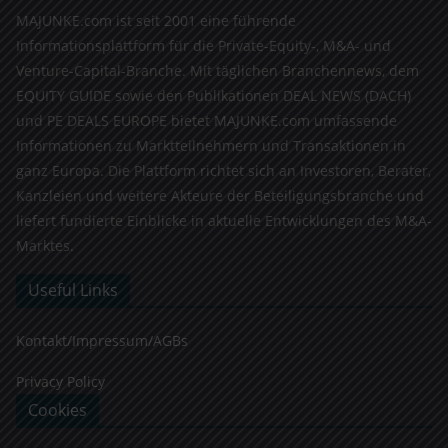
MAJUNKE.com ist seit 2001 eine führende
Informationsplattform für die Private-Equity-, M&A- und
Venture-Capital-Branche. Mit täglichen Branchennews, dem
EQUITY GUIDE sowie den Publikationen DEAL NEWS (DACH)
und PE DEALS EUROPE bietet MAJUNKE.com umfassende
Informationen zu Marktteilnehmern und Transaktionen in
ganz Europa. Die Plattform richtet sich an Investoren, Berater,
Kanzleien und weitere Akteure der Beteiligungsbranche und
liefert fundierte Einblicke in aktuelle Entwicklungen des M&A-
Marktes.
Useful Links
Kontakt/Impressum/AGBs
Privacy Policy
Cookies