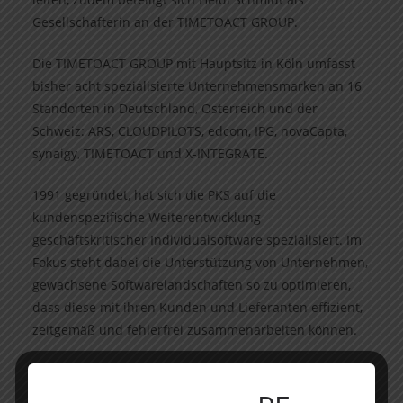
Gesellschafterin an der TIMETOACT GROUP.
Die TIMETOACT GROUP mit Hauptsitz in Köln umfasst
bisher acht spezialisierte Unternehmensmarken an 16
Standorten in Deutschland, Österreich und der
Schweiz: ARS, CLOUDPILOTS, edcom, IPG, novaCapta,
synaigy, TIMETOACT und X-INTEGRATE.
1991 gegründet, hat sich die PKS auf die
kundenspezifische Weiterentwicklung
geschäftskritischer Individualsoftware spezialisiert. Im
Fokus steht dabei die Unterstützung von Unternehmen,
gewachsene Softwarelandschaften so zu optimieren,
dass diese mit ihren Kunden und Lieferanten effizient,
zeitgemäß und fehlerfrei zusammenarbeiten können.
Das Shearman & Sterling Team umfasste Partner
Winfried M. Carli und Associate Daniel Wagner (beide