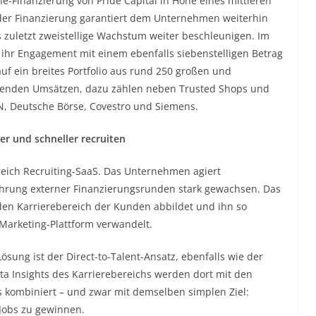
-Finanzierung von Pride Capital in Höhe eines mittleren
 der Finanzierung garantiert dem Unternehmen weiterhin
zuletzt zweistellige Wachstum weiter beschleunigen. Im
ihr Engagement mit einem ebenfalls siebenstelligen Betrag
auf ein breites Portfolio aus rund 250 großen und
renden Umsätzen, dazu zählen neben Trusted Shops und
N, Deutsche Börse, Covestro und Siemens.
ver und schneller recruiten
ereich Recruiting-SaaS. Das Unternehmen agiert
führung externer Finanzierungsrunden stark gewachsen. Das
den Karrierebereich der Kunden abbildet und ihn so
b-Marketing-Plattform verwandelt.
sung ist der Direct-to-Talent-Ansatz, ebenfalls wie der
ta Insights des Karrierebereichs werden dort mit den
 kombiniert – und zwar mit demselben simplen Ziel:
Jobs zu gewinnen.