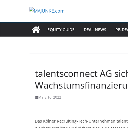
Zum
Inhalt
springen
EQUITY GUIDE
DEAL NEWS
PE-DE
talentsconnect AG sich
Wachstumsfinanzier
März 16, 2022
Das Kölner Recruiting-Tech-Unternehmen talents