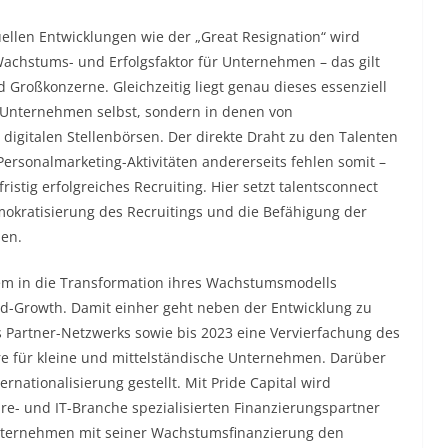
ellen Entwicklungen wie der „Great Resignation“ wird
achstums- und Erfolgsfaktor für Unternehmen – das gilt
 Großkonzerne. Gleichzeitig liegt genau dieses essenziell
 Unternehmen selbst, sondern in denen von
igitalen Stellenbörsen. Der direkte Draht zu den Talenten
n Personalmarketing-Aktivitäten andererseits fehlen somit –
istig erfolgreiches Recruiting. Hier setzt talentsconnect
mokratisierung des Recruitings und die Befähigung der
men.
em in die Transformation ihres Wachstumsmodells
led-Growth. Damit einher geht neben der Entwicklung zu
 Partner-Netzwerks sowie bis 2023 eine Vervierfachung des
re für kleine und mittelständische Unternehmen. Darüber
rnationalisierung gestellt. Mit Pride Capital wird
re- und IT-Branche spezialisierten Finanzierungspartner
 Unternehmen mit seiner Wachstumsfinanzierung den