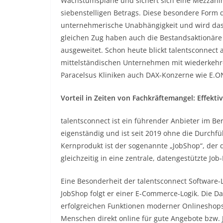
Wachstumspläne und sichert sich eine Mezzanine
siebenstelligen Betrags. Diese besondere Form
unternehmerische Unabhängigkeit und wird das 
gleichen Zug haben auch die Bestandsaktionäre 
ausgeweitet. Schon heute blickt talentsconnect 
mittelständischen Unternehmen mit wiederkeh
Paracelsus Kliniken auch DAX-Konzerne wie E.O
Vorteil in Zeiten von Fachkräftemangel: Effekti
talentsconnect ist ein führender Anbieter im B
eigenständig und ist seit 2019 ohne die Durch
Kernprodukt ist der sogenannte „JobShop“, der 
gleichzeitig in eine zentrale, datengestützte Jo
Eine Besonderheit der talentsconnect Software-Lö
JobShop folgt er einer E-Commerce-Logik. Die Da
erfolgreichen Funktionen moderner Onlineshops
Menschen direkt online für gute Angebote bzw. 