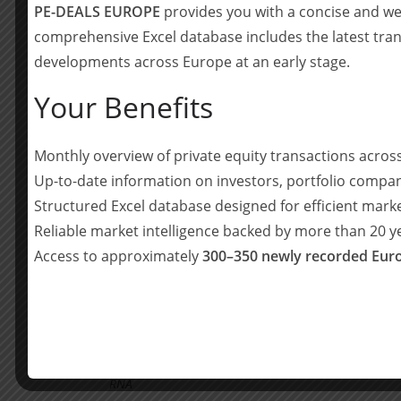
PE-DEALS EUROPE
provides you with a concise and we
Geschäftsmodellen sowie den Unternehmererfahrung
comprehensive Excel database includes the latest tran
Erfolgsfaktoren der vergangenen beiden Jahre. Ohne 
Form geschrieben werden können.“ – Dr. Daniel Hof
developments across Europe at an early stage.
H&S
Your Benefits
BayStartUP, die zentrale Institution für Startup
mit dem HTGF und dem Family Office über ein ge
Monthly overview of private equity transactions acro
VentureCon Growth.
Up-to-date information on investors, portfolio compan
Structured Excel database designed for efficient mark
Die Hofmann & Stirner Zuführsysteme GmbH wir
Reliable market intelligence backed by more than 20 
Solutions GmbH am Markt agieren. RNA Digital S
Geschäftsmodells vorantreiben und langfristig
Access to approximately
300–350 newly recorded Euro
Zuführtechnik anbieten.
„Die KI und Simulation unterstützt uns zukünftig in
Geschäftsmodell wird die Zuführtechnik und den Ma
einmalige Chance, uns teilweise selbst neu zu erfind
RNA