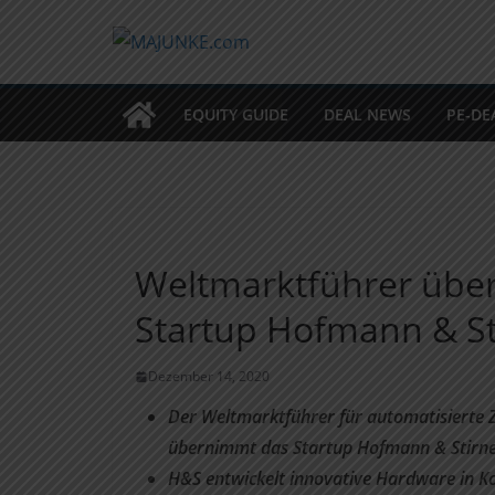
Zum
Inhalt
springen
EQUITY GUIDE
DEAL NEWS
PE-DE
Weltmarktführer übe
Startup Hofmann & St
Dezember 14, 2020
Der Weltmarktführer für automatisierte
übernimmt das Startup Hofmann & Stirn
H&S entwickelt innovative Hardware in Ko