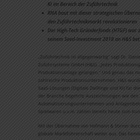
KI im Bereich der Zuführtechnik
RNA baut mit dieser strategischen Überna
den Zuführtechnikmarkt revolutionieren
Der High-Tech Gründerfonds (HTGF) war z
seinem Seed-Investment 2018 an H&S bete
„Zuführtechnik ist allgegenwärtig“ sagt Dr. Da
Zuführsysteme GmbH (H&S). „Jedes Produktionsgut
Produktionsanlage gelangen.“ Und genau das mac
zahlreiche Produktionsunternehmen. H&S wurde
SaaS-Lösungen (Digitale Zwillinge und KI) für di
der Branche begehrte Auszeichnungen wie den 
Automatisierungsunternehmen und Anlagenbetrei
Spielwaren u.v.m. zählen bereits heute zum K
Mit der Übernahme von Hofmann & Stirner durch
globale Marktführerschaft weiter aus. Das Fami