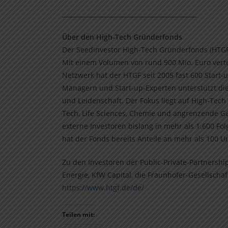
____________________________________________
Über den High-Tech Gründerfonds
Der Seedinvestor High-Tech Gründerfonds (HTGF)
Mit einem Volumen von rund 900 Mio. Euro vertei
Netzwerk hat der HTGF seit 2005 fast 600 Start-
Managern und Start-up-Experten unterstützt d
und Leidenschaft. Der Fokus liegt auf High-Tech
Tech, Life Sciences, Chemie und angrenzende Ges
externe Investoren bislang in mehr als 1.600 F
hat der Fonds bereits Anteile an mehr als 100 U
Zu den Investoren der Public-Private-Partnersh
Energie, KfW Capital, die Fraunhofer-Gesellsch
https://www.htgf.de/de/
Teilen mit: