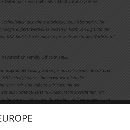
ne Datenbasis von mehr als 50.000 Zuführsysteme
n Technologien ungeahnte Möglichkeiten, insbesondere für
chnologie äußerst wertvolles Wissen in Form von Big Data mit,
mit RNA bildet den Grundstein für weiteres starkes Wachstum.“
bayerischen Familiy Office in H&S.
vationsgrad der Lösung waren für uns entscheidende Faktoren
n H&S beteiligt waren, haben wir vor allem die
nanziert. Wir sind äußerst zufrieden mit der
 was das hochmotivierte (Gründer-)Team erreicht hat. Wir
n zu haben, der mit seinem Datenschatz und der langjährigen
“ – Simon Math, Senior Investment Manager beim HTGF
 EUROPE
ce war von besonderem Vertrauen, großer Offenheit und
 aus HTGF-Fachexpertise in der Entwicklung von SaaS-