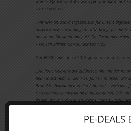
über 50 Jahren Zuführlösungen und kann auf ei
zurückgreifen.
„Mit RNA an Board ergeben sich für unsere digitale
unsere Künstliche Intelligenz. RNA bringt für die Te
das so am Markt einmalig ist. Die Zusammenarbeit 
– Florian Stirner, Co-Founder von H&S
Der HTGF investierte 2018 gemeinsam mit einem 
„Die hohe Relevanz der Zuführtechnik und der Inno
beim Investment. In den zwei Jahren, in denen wir a
Produktentwicklung und den Aufbau des Vertriebs fi
Unternehmensentwicklung in dieser kurzen Zeit und
freuen uns, mit RNA einen Partner für H&S gefunde
Erfahrung das Unternehmen weiterentwickeln kann.
PE-DEALS
„Die Zusammenarbeit mit HTGF und dem Family Offi
konstruktiven Gesprächen geprägt. Die Kombination