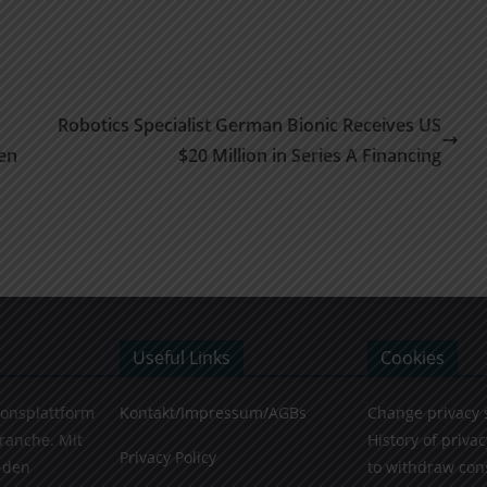
Robotics Specialist German Bionic Receives US
en
$20 Million in Series A Financing
Useful Links
Cookies
ionsplattform
Kontakt/Impressum/AGBs
Change privacy 
Branche. Mit
History of privac
Privacy Policy
 den
to withdraw con