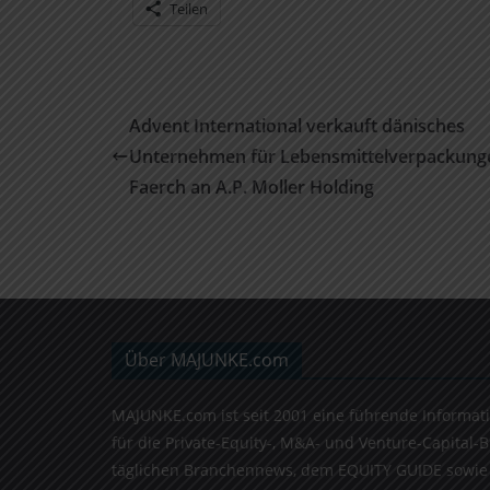
Teilen
Advent International verkauft dänisches
Unternehmen für Lebensmittelverpackung
Faerch an A.P. Moller Holding
Über MAJUNKE.com
MAJUNKE.com ist seit 2001 eine führende Informat
für die Private-Equity-, M&A- und Venture-Capital-
täglichen Branchennews, dem EQUITY GUIDE sowie