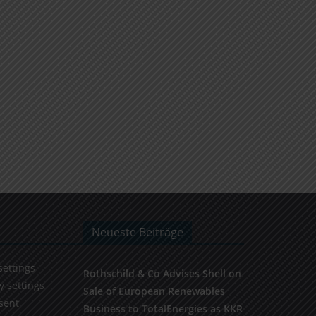
Neueste Beiträge
settings
Rothschild & Co Advises Shell on
y settings
Sale of European Renewables
sent
Business to TotalEnergies as KKR