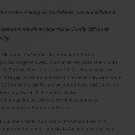
hme seine Stellung als Marktführer aus und will damit
usammen mit einem bayerischen Family Office seit
iligt
niel Hofmann, Co-Founder der Hofmann & Stirner
, das hergestellt wird, muss in seinen Einzelteilen in die
ht Zuführtechnik. Sie ist eine Schlüsseltechnologie für
 2016 gegründet und entwickelt innovative Hardware sowie
e Zuführtechnik. Als Technologieführer hatte H&S zuletzt in
Handling Award 2020 erhalten. Große
ber aus den Bereichen Elektronik, Automotive,
undenstamm von Hofmann & Stirner.
 die Rhein-Nadel Automation (RNA) baut diese ihre
lienunternehmen mit Hauptsitz in Aachen entwickelt seit