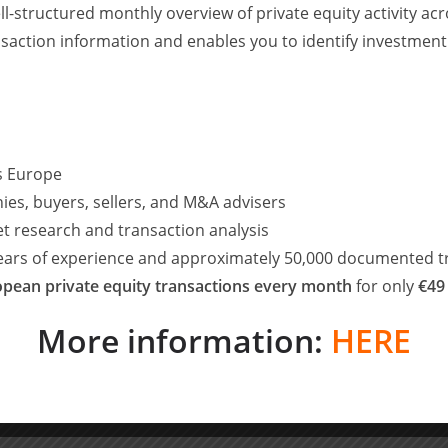
ll-structured monthly overview of private equity activity 
en aus dem Family Office waren mitunter wichtige
saction information and enables you to identify investment
die beiden Investoren hätte unsere Erfolgsstory nicht in der
mann, Co-Founder von H&S & Florian Stirner, Co-Founder von
-Finanzierung in Bayern, vernetzte die beiden Gründer 2018
zieltes Matching-Verfahren sowie die Investorenkonferenz
ss Europe
ies, buyers, sellers, and M&A advisers
et research and transaction analysis
d nach abgeschlossener Übernahme als RNA Digital
years of experience and approximately 50,000 documented t
olutions wird die Weiterentwicklung des SaaS-
 digitale Lösungen auch an andere Kunden außerhalb der
pean private equity transactions every month
for only
€49
More information:
HERE
 der Entwicklung unserer Zuführlösungen. Das digitale
rkt revolutionieren. Mit Hofmann & Stirner haben wir die
en.“ – Christopher Pavel, geschäftsführender Gesellschafter von