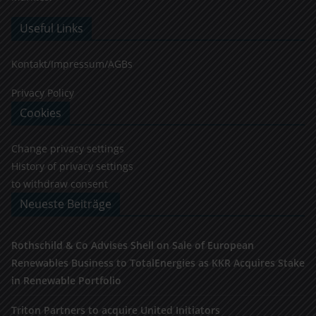
Useful Links
Kontakt/Impressum/AGBs
Privacy Policy
Cookies
Change privacy settings
History of privacy settings
to withdraw consent
Neueste Beiträge
Rothschild & Co Advises Shell on Sale of European
Renewables Business to TotalEnergies as KKR Acquires Stake
in Renewable Portfolio
Triton Partners to acquire United Initiators