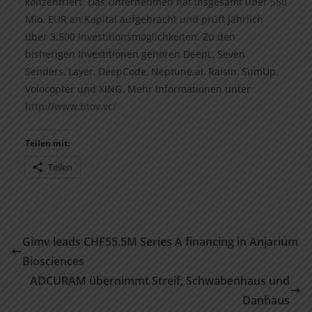
konzentriert. Das Unternehmen hat insgesamt über 550
Mio. EUR an Kapital aufgebracht und prüft jährlich
über 3.500 Investitionsmöglichkeiten. Zu den
bisherigen Investitionen gehören DeepL, Seven
Senders, Layer, DeepCode, Neptune.ai, Raisin, SumUp,
Volocopter und XING. Mehr Informationen unter
http://www.btov.vc/
Teilen mit:
Teilen
Gimv leads CHF55.5M Series A financing in Anjarium
Biosciences
ADCURAM übernimmt Streif, Schwabenhaus und
Danhaus