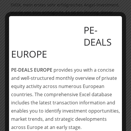
SVOX, mein erstes sehr erfolgreiches Angel-Investment,
wurde von btov ermöglicht. Es ist ein Privileg, dieser
starken Partnerschaft nun mit dieser neuen
PE-
Fondsgeneration beizutreten. Die europäische
Gründerszene strotzt nur so vor Energie und
DEALS
technischer Exzellenz und wir sind in einer perfekten
Position, um die stärksten Startups zu unterstützen.“
EUROPE
Florian Schweitzer: „Die europäische VC-Branche ist
sehr wettbewerbsintensiv geworden und wir sehen,
PE-DEALS EUROPE
provides you with a concise
dass wir uns durch unsere einzigartige Kombination
and well-structured monthly overview of private
aus internem Fachwissen und unserem Netzwerk aus
equity activity across numerous European
einigen der erfahrensten europäischen Unternehmern
countries. The comprehensive Excel database
wirklich von anderen abheben. Das ist nicht über Nacht
includes the latest transaction information and
entstanden – wir haben es seit zwei Jahrzehnten
enables you to identify investment opportunities,
aufgebaut.“
market trends, and strategic developments
Der neue Fonds investiert bereits seit etwa einem Jahr
across Europe at an early stage.