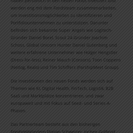
haben persönlich in den neuen Fonds investiert und
werden eng mit dem Fondsteam zusammenarbeiten,
um Investitionsmöglichkeiten zu identifizieren und
Portfoliounternehmen zu unterstützen. Darunter
befinden sich bekannte Super Angels wie Logitech-
Gründer Daniel Borel, Scout 24-Gründer Joachim
Schoss, Global Unicorn Hunter Daniel Gutenberg und
weitere erfahrene Unternehmer wie Holger Hengstler
(Dress-for-less), Reiner Mauch (Consors), Toon Coppens
(Netlog, Realo) und Tim Schiffers (ParshipMeet Group).
Die Investitionen des neuen Fonds werden sich auf
Themen wie KI, Digital Health, FinTech, Logistik, B2B
SaaS und Marktplätze konzentrieren, und zwar
europaweit und mit Fokus auf Seed- und Series-A-
Phasen.
Das Partnerteam besteht aus den bisherigen
Fondsmitgliedern Florian Schweizer, Jochen Gutbrod