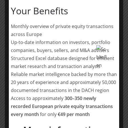
aktiv. Zu den ersten Investitionen gehören die
Your Benefits
Datenkollaborationsplattform Decentriq, die D2C-
Schönheitsmarke gitti, die Plattform für Patienten-
Lebensqualitätsdaten Heartbeat Medical, die KI-
Monthly overview of private equity transactions
Plattform LatticeFlow, der Marktplatz für das
across Europe
Gesundheitswesen Vamstar, der Anbieter nachhaltiger
Up-to-date information on investors, portfolio
Bankinfrastrukturen Ecolytiq, die Lösung für
companies, buyers, sellers, and M&A advisers
kardiovaskuläre digitale Gesundheit Vantis, die All-in-
Structured Excel database designed for efficient
One-Plattform für die Verwaltung von
market research and transaction analysis
Geschäftsausgaben Finway und die Plattform zur
Reliable market intelligence backed by more than
Förderung von Remote Work Culture Remi.
20 years of experience and approximately 50,000
btov Partners arbeitet bei der Entwicklung und
documented transactions in the DACH region
Einführung des ROSE (Return on Society and
Access to approximately
300–350 newly
Environment) ESG-Frameworks eng mit den
recorded European private equity transactions
Spitzenuniversitäten EPFL und der Universität St. Gallen
every month
for only
€49 per month
zusammen. Alle btov Portfoliounternehmen werden
einer Bewertung ihres ESG-Profils unterzogen und die