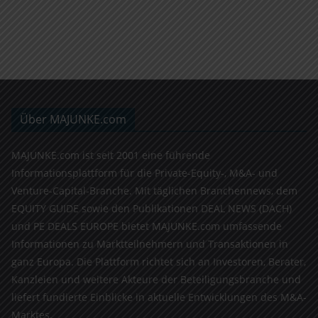
Über MAJUNKE.com
MAJUNKE.com ist seit 2001 eine führende
Informationsplattform für die Private-Equity-, M&A- und
Venture-Capital-Branche. Mit täglichen Branchennews, dem
EQUITY GUIDE sowie den Publikationen DEAL NEWS (DACH)
und PE DEALS EUROPE bietet MAJUNKE.com umfassende
Informationen zu Marktteilnehmern und Transaktionen in
ganz Europa. Die Plattform richtet sich an Investoren, Berater,
Kanzleien und weitere Akteure der Beteiligungsbranche und
liefert fundierte Einblicke in aktuelle Entwicklungen des M&A-
Marktes.