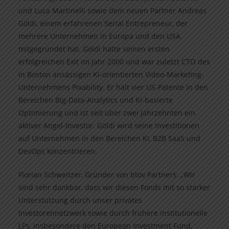
und Luca Martinelli sowie dem neuen Partner Andreas
Göldi, einem erfahrenen Serial Entrepreneur, der
mehrere Unternehmen in Europa und den USA
mitgegründet hat. Göldi hatte seinen ersten
erfolgreichen Exit im Jahr 2000 und war zuletzt CTO des
in Boston ansässigen KI-orientierten Video-Marketing-
Unternehmens Pixability. Er hält vier US-Patente in den
Bereichen Big-Data-Analytics und KI-basierte
Optimierung und ist seit über zwei Jahrzehnten ein
aktiver Angel-Investor. Göldi wird seine Investitionen
auf Unternehmen in den Bereichen KI, B2B SaaS und
DevOps konzentrieren.
Florian Schweitzer, Gründer von btov Partners: „Wir
sind sehr dankbar, dass wir diesen Fonds mit so starker
Unterstützung durch unser privates
Investorennetzwerk sowie durch frühere institutionelle
LPs, insbesondere den European Investment Fund,