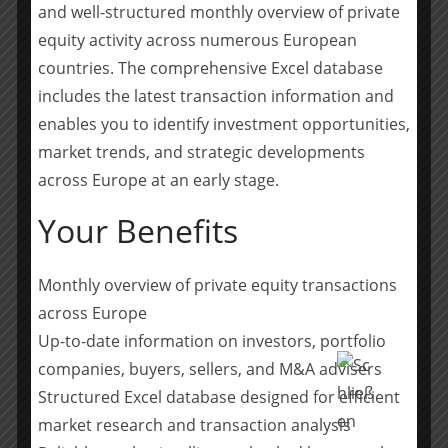
Deutschland zu werden.“
and well-structured monthly overview of private
equity activity across numerous European
Über Scharpenberg Orthopädie-Technik
: Das
countries. The comprehensive Excel database
Sanitätshaus Scharpenberg bietet eine umfassende
includes the latest transaction information and
Beratung und Versorgung in den Bereichen der
enables you to identify investment opportunities,
Orthopädie- und Rehatechnik und ist das erste und
market trends, and strategic developments
einzige Endo-Exo-Kompetenzzentrum in
across Europe at an early stage.
Norddeutschland. –
https://scharpenberg.com
Your Benefits
Über Beyond Capital Partners
: Beyond Capital Partners
ist eine Beteiligungsgesellschaft und erwirbt über die
von ihr beratenen Fonds Mehrheiten an profitablen
Monthly overview of private equity transactions
mittelständischen Unternehmen aus der DACH-Region
across Europe
mit dem Fokus auf die Asset-Light Bereiche
Up-to-date information on investors, portfolio
Dienstleistung, IT, Software, Healthcare, Lifestyle und
companies, buyers, sellers, and M&A advisers
Entertainment. Diese Transaktion profitiert von der
Structured Excel database designed for efficient
Unterstützung der Europäischen Union im Rahmen des
market research and transaction analysis
InvestEU-Fonds. –
https://beyondcapital-partners.com