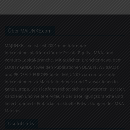
Über MAJUNKE.com
MAJUNKE.com ist seit 2001 eine führende
Informationsplattform für die Private-Equity-, M&A- und
Venture-Capital-Branche. Mit täglichen Branchennews, dem
EQUITY GUIDE sowie den Publikationen DEAL NEWS (DACH)
und PE DEALS EUROPE bietet MAJUNKE.com umfassende
Informationen zu Marktteilnehmern und Transaktionen in
ganz Europa. Die Plattform richtet sich an Investoren, Berater,
Kanzleien und weitere Akteure der Beteiligungsbranche und
liefert fundierte Einblicke in aktuelle Entwicklungen des M&A-
Marktes.
Useful Links