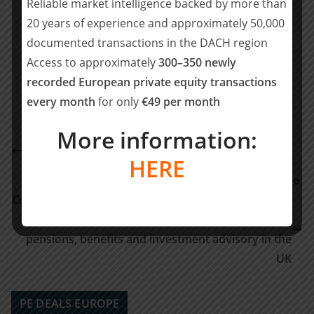
Reliable market intelligence backed by more than
20 years of experience and approximately 50,000
Teilen mit:
documented transactions in the DACH region
Teilen
Access to approximately
300–350 newly
recorded European private equity transactions
every month
for only
€49 per month
WTS Advisory AG berät BigRep GmbH beim
More information:
Zusammenschluss mit der SMG Technology
Acceleration SE und dem Listing des kombinierten
HERE
Unternehmens an der Frankfurter Wertpapierbörse
Code & Co provides Tech & Product Due Diligence to
Aquiline ahead of its investment in Isio, a leading
pensions, benefits and investment advisory in the
UK
PE DEALS EUROPE