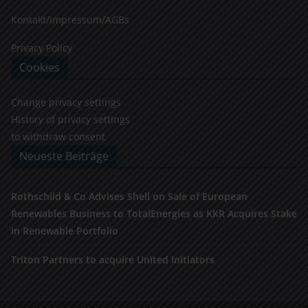
Kontakt/Impressum/AGBs
Privacy Policy
Cookies
Change privacy settings
History of privacy settings
to withdraw consent
Neueste Beiträge
Rothschild & Co Advises Shell on Sale of European
Renewables Business to TotalEnergies as KKR Acquires Stake
in Renewable Portfolio
Triton Partners to acquire United Initiators