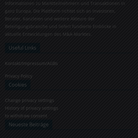
Informationen zu Marktteilnehmern und Transaktionen in
ganz Europa. Die Plattform richtet sich an Investoren,
Berater, Kanzleien und weitere Akteure der
Beteiligungsbranche und liefert fundierte Einblicke in
aktuelle Entwicklungen des M&A-Marktes.
Useful Links
Kontakt/Impressum/AGBs
Privacy Policy
Cookies
Change privacy settings
History of privacy settings
to withdraw consent
Neueste Beiträge