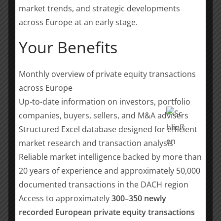
gewinnbringend verkaufen möchten. Im Small- und
market trends, and strategic developments
Mid-Cap-Segment bis 50 Mio. EUR Umsatz ist die
across Europe at an early stage.
intelligentis Spezialist für die Druckluft- und
Your Benefits
Kompressorenbranche und begleitet die Unternehmer
und ihre Familien neben dem Tagesgeschäft diskret,
unabhängig und erfolgreich durch den
Monthly overview of private equity transactions
Verkaufsprozess. In diesem Prozess findet die
across Europe
intelligentis marktpreisbasiert und rein
Up-to-date information on investors, portfolio
erfolgsabhängig den Käufer mit dem höchsten
companies, buyers, sellers, and M&A advisers
Interesse. –
www.intelligentis.de
Structured Excel database designed for efficient
market research and transaction analysis
Teilen mit:
Reliable market intelligence backed by more than
Teilen
20 years of experience and approximately 50,000
documented transactions in the DACH region
Access to approximately
300–350 newly
recorded European private equity transactions
Pharmabranche: Transaktionswert erreicht