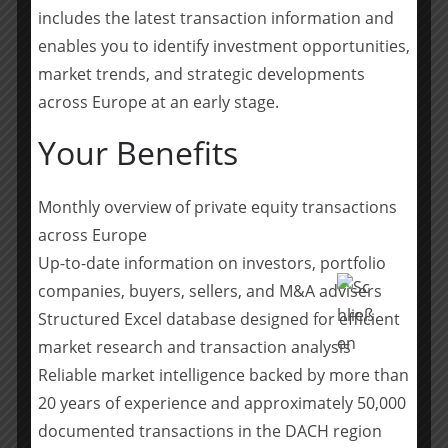
includes the latest transaction information and
Über die neam IT-Services GmbH
enables you to identify investment opportunities,
Die neam IT-Services GmbH ist ein IT-
market trends, and strategic developments
Dienstleistungsunternehmen mit Fokus auf die
across Europe at an early stage.
Bereiche IT Security und Cloud-Services für eine
Your Benefits
mittelständische Kundenbasis mit ca. 30-500 IT-
Arbeitsplätzen. Das Unternehmen verfügt neben dem
Hauptsitz in Paderborn über einen weiteren Standort in
Monthly overview of private equity transactions
Wiesbaden.
across Europe
www.neam.de
Up-to-date information on investors, portfolio
Über die connexta GmbH
companies, buyers, sellers, and M&A advisers
Die connexta GmbH ist eine IT Services Gruppe, welche
Structured Excel database designed for efficient
sich insbesondere auf IT Dienstleistungen für den
market research and transaction analysis
deutschen Mittelstand in den Bereichen Multi-Cloud
Reliable market intelligence backed by more than
Services, IT-Security, Managed Services und Modern
20 years of experience and approximately 50,000
Workplace fokussiert. Die connexta erzielt an ihren fünf
documented transactions in the DACH region
Standorten in Kempten, Augsburg, Bremen, Paderborn