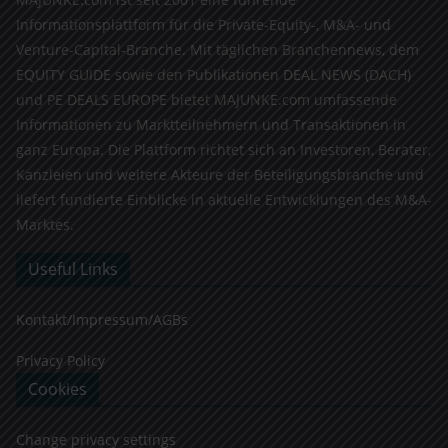
Informationsplattform für die Private-Equity-, M&A- und
Venture-Capital-Branche. Mit täglichen Branchennews, dem
EQUITY GUIDE sowie den Publikationen DEAL NEWS (DACH)
und PE DEALS EUROPE bietet MAJUNKE.com umfassende
Informationen zu Marktteilnehmern und Transaktionen in
ganz Europa. Die Plattform richtet sich an Investoren, Berater,
Kanzleien und weitere Akteure der Beteiligungsbranche und
liefert fundierte Einblicke in aktuelle Entwicklungen des M&A-
Marktes.
Useful Links
Kontakt/Impressum/AGBs
Privacy Policy
Cookies
Change privacy settings