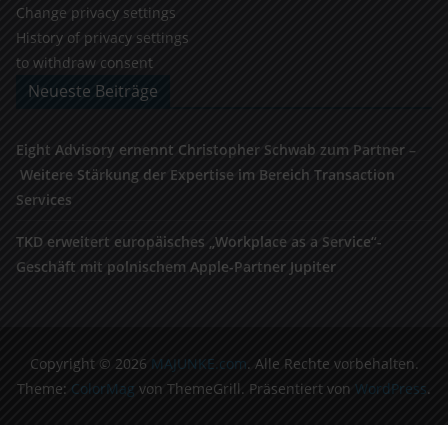
Change privacy settings
History of privacy settings
to withdraw consent
Neueste Beiträge
Eight Advisory ernennt Christopher Schwab zum Partner –
Weitere Stärkung der Expertise im Bereich Transaction
Services
TKD erweitert europäisches „Workplace as a Service“-
Geschäft mit polnischem Apple-Partner Jupiter
Copyright © 2026
MAJUNKE.com
. Alle Rechte vorbehalten.
Theme:
ColorMag
von ThemeGrill. Präsentiert von
WordPress
.
Cookie Consent Banner von Real Cookie Banner