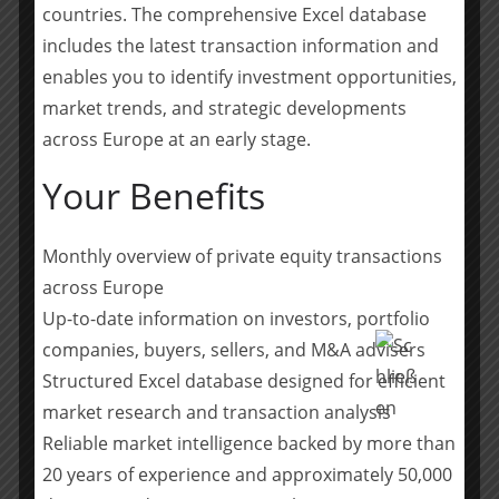
countries. The comprehensive Excel database
sowohl zu finanziellen als auch kommunikativen
Transaktionen führen. diva-e arbeitet mit weltweit
includes the latest transaction information and
renommierten Technologiepartnern wie Adobe, SAP CX,
enables you to identify investment opportunities,
Salesforce, Microsoft, Spryker, Bloomreach und Scayle
market trends, and strategic developments
zusammen. Zu ihren Kunden zählen namhafte
across Europe at an early stage.
deutsche und international tätige Unternehmen wie
ALDI Süd, EDEKA, E.ON, Carl Zeiss, dmTECH, ZF
Your Benefits
Friedrichshafen und Bentley. Sowohl in Deutschland als
auch international ist diva-e an insgesamt zehn
Monthly overview of private equity transactions
Standorten in Deutschland, Bulgarien und den
across Europe
Vereinigten Staaten vertreten.
Up-to-date information on investors, portfolio
ÜBER EMERAM –
www.emeram.com
companies, buyers, sellers, and M&A advisers
Structured Excel database designed for efficient
EMERAM ist einer der führenden Investmentmanager
market research and transaction analysis
für mittelständische Unternehmen im
Reliable market intelligence backed by more than
deutschsprachigen Raum. Von EMERAM beratene
20 years of experience and approximately 50,000
Fonds stellen mehr als 700 Millionen Euro Kapital für