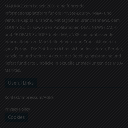
MAJUNKE.com ist seit 2001 eine führende
Informationsplattform für die Private-Equity-, M&A- und
Venture-Capital-Branche. Mit täglichen Branchennews, dem
EQUITY GUIDE sowie den Publikationen DEAL NEWS (DACH)
und PE DEALS EUROPE bietet MAJUNKE.com umfassende
Informationen zu Marktteilnehmern und Transaktionen in
ganz Europa. Die Plattform richtet sich an Investoren, Berater,
Kanzleien und weitere Akteure der Beteiligungsbranche und
liefert fundierte Einblicke in aktuelle Entwicklungen des M&A-
Marktes.
Useful Links
Kontakt/Impressum/AGBs
Privacy Policy
Cookies