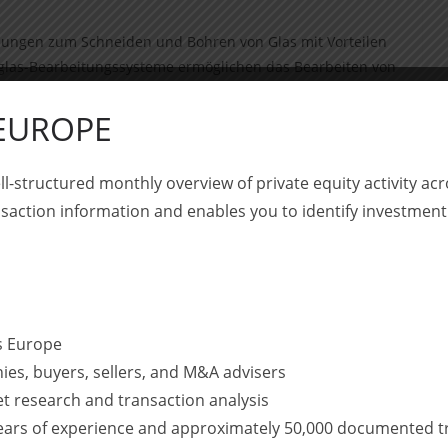
ösungen zum Schneiden und Bohren von Glas mit Vorteilen
glas-Bearbeitungssysteme ermöglichen das Bearbeiten von
rteten und nicht gehärteten Glastypen. Eine neu
rn ergänzt das Portfolio. Darüber hinaus bietet Corning
 EUROPE
bearbeitung und Wafervereinzelung eine breite Palette an
Prozessentwicklung für Automatisierung.
ll-structured monthly overview of private equity activity 
saction information and enables you to identify investment
nsaktionsberatung für klassische und digitale
nsaktionsberatung begleiten wir unsere Kunden entlang der
ifen wir auf Erfahrungen aus mehr als 200 Transaktionen
ss Europe
ies, buyers, sellers, and M&A advisers
| Digital Due Diligence | Target Screening | Value Creation
et research and transaction analysis
years of experience and approximately 50,000 documented t