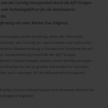
s aus der Corning Incorporated durch die 4JET Gruppe
.
und Technologieführer für die laserbasierte
ika.
erseitig mit einer Market Due Diligence.
 Technologies GmbH (Krailling), einen der führenden
aschinen, von Corning Inc. übernommen und rückt somit
basierte Glasbearbeitung in Europa und Nordamerika auf.
 für Glasbearbeitung innerhalb der 4JET Gruppe
 Bereich Glastechnologie umfasst damit künftig Lösungen
und Displays bis hin zu großen Substraten für Fassaden
eben auch Lösungen für die Mikrostrukturierung von
ränkel, Sascha Vollmerhausen und Alexander Mooser hat
e Diligence begleitet.