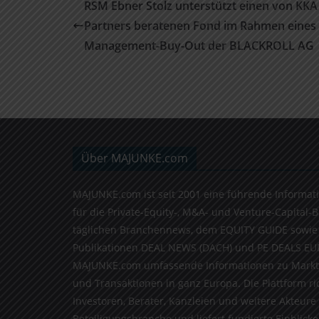
RSM Ebner Stolz unterstützt einen von KKA
Partners beratenen Fond im Rahmen eines
Management-Buy-Out der BLACKROLL AG
Über MAJUNKE.com
MAJUNKE.com ist seit 2001 eine führende Informat
für die Private-Equity-, M&A- und Venture-Capital-
täglichen Branchennews, dem EQUITY GUIDE sowie
Publikationen DEAL NEWS (DACH) und PE DEALS EU
MAJUNKE.com umfassende Informationen zu Markt
und Transaktionen in ganz Europa. Die Plattform ri
Investoren, Berater, Kanzleien und weitere Akteure
Beteiligungsbranche und liefert fundierte Einblicke 