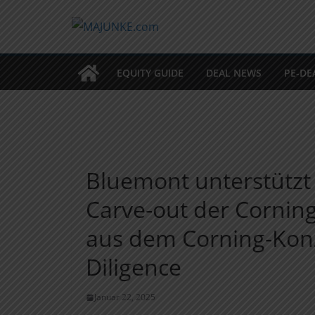
Zum
Inhalt
springen
EQUITY GUIDE
DEAL NEWS
PE-DE
Bluemont unterstützt
Carve-out der Cornin
aus dem Corning-Konz
Diligence
Januar 22, 2025