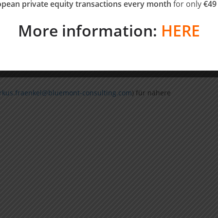
g | Growth & Go-to-Market | Sales Optimierung | Marketing
pean private equity transactions every month
for only
€49
optimierung
More information:
HERE
Engineering | Industrial | eCommerce |
Tech | Bauwesen | Industrielle Bildverarbeitung
kus.fraenkel@bluemont-consulting.com
) für nähere