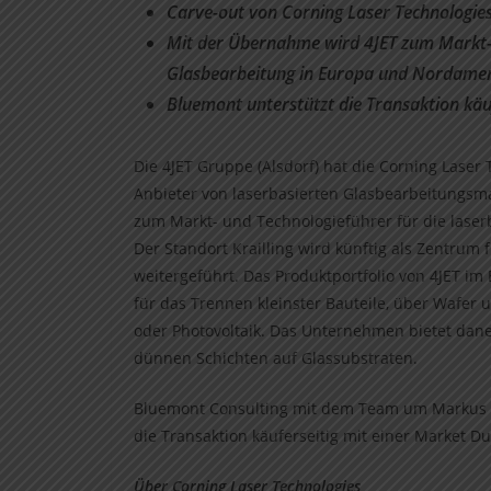
Carve-out von Corning Laser Technologie
Mit der Übernahme wird 4JET
zum Markt- 
Glasbearbeitung in Europa und Nordamer
Bluemont unterstützt die Transaktion käuf
Die 4JET Gruppe (Alsdorf) hat die Corning Laser
Anbieter von laserbasierten Glasbearbeitungsm
zum Markt- und Technologieführer für die laser
Der Standort Krailling wird künftig als Zentrum
weitergeführt. Das Produktportfolio von 4JET im
für das Trennen kleinster Bauteile, über Wafer 
oder Photovoltaik. Das Unternehmen bietet dan
dünnen Schichten auf Glassubstraten.
Bluemont Consulting mit dem Team um Markus F
die Transaktion käuferseitig mit einer Market Du
Über Corning Laser Technologies