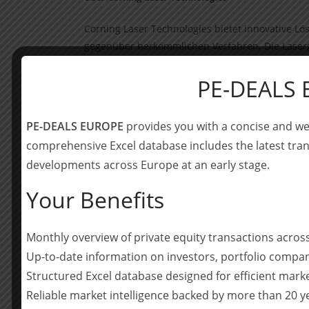
Corning Laser Technologies bietet innovative L
gegenüber herkömmlichen Verfahren. Die Laser
2D- und 3D-geformtem Glas sowie chemisch gehä
entwickelte Lösung zum Vereinzeln von Glaswafe
PE-DEALS
Laser Technologies als One-Stop-Shop für Laser
wichtiger Unterstützung, wie z.B. der internen 
PE-DEALS EUROPE
provides you with a concise and we
comprehensive Excel database includes the latest tran
Über Bluemont
developments across Europe at an early stage.
Bluemont Consulting ist eine Strategie- und Tra
Your Benefits
Geschäftsmodelle. In unserer Business Unit Tra
gesamten M&A-Wertschöpfungskette. Hierbei gre
zurück.
Monthly overview of private equity transactions acro
Up-to-date information on investors, portfolio compan
Transaktionsberatung
: Commercial Due Diligence 
Structured Excel database designed for efficient mark
| Post Merger Integration
Reliable market intelligence backed by more than 20 