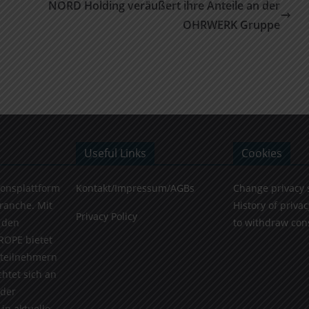
NORD Holding veräußert ihre Anteile an der
OHRWERK Gruppe
Useful Links
Cookies
ionsplattform
Kontakt/Impressum/AGBs
Change privacy 
Branche. Mit
History of privac
Privacy Policy
 den
to withdraw con
ROPE bietet
teilnehmern
chtet sich an
 der
in aktuelle