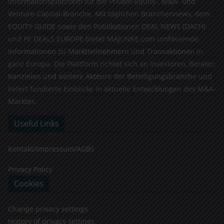
Informationsplattform für die Private-Equity-, M&A- und
Venture-Capital-Branche. Mit täglichen Branchennews, dem
EQUITY GUIDE sowie den Publikationen DEAL NEWS (DACH)
und PE DEALS EUROPE bietet MAJUNKE.com umfassende
Informationen zu Marktteilnehmern und Transaktionen in
ganz Europa. Die Plattform richtet sich an Investoren, Berater,
Kanzleien und weitere Akteure der Beteiligungsbranche und
liefert fundierte Einblicke in aktuelle Entwicklungen des M&A-
Marktes.
Useful Links
Kontakt/Impressum/AGBs
Privacy Policy
Cookies
Change privacy settings
History of privacy settings