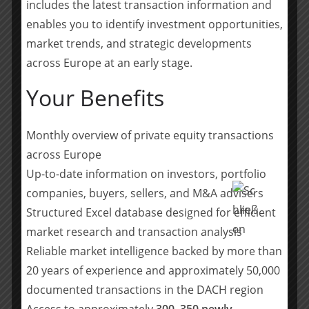
includes the latest transaction information and
Über NORD Holding
enables you to identify investment opportunities,
Mit ihrer über 50-jährigen Geschichte und einem
market trends, and strategic developments
verwalteten Vermögen von € 4,0 Mrd. zählt die NORD
across Europe at an early stage.
Holding zu den führenden Private Equity- und Asset
Your Benefits
Management-Gesellschaften in Deutschland. Der Fokus
ist dabei auf die Geschäftsbereiche Direktinvestments
und Fondsinvestments gerichtet.
Monthly overview of private equity transactions
Der Schwerpunkt des Direktgeschäfts liegt in der
across Europe
Strukturierung und Finanzierung von
Up-to-date information on investors, portfolio
Unternehmensnachfolgemodellen, in der Übernahme
companies, buyers, sellers, and M&A advisers
von Konzernteilen/-tochtergesellschaften sowie in der
Expansionsfinanzierung mittelständischer
Structured Excel database designed for efficient
Unternehmen. Im Unterschied zu den meisten anderen
market research and transaction analysis
Finanzinvestoren, die lediglich zeitlich begrenzte Fonds
Reliable market intelligence backed by more than
managen, fungiert die NORD Holding als sogenannter
20 years of experience and approximately 50,000
„Evergreen Fund“ ohne Laufzeitbeschränkung und
documented transactions in the DACH region
investiert aus der eigenen Bilanz.
Access to approximately
300–350 newly