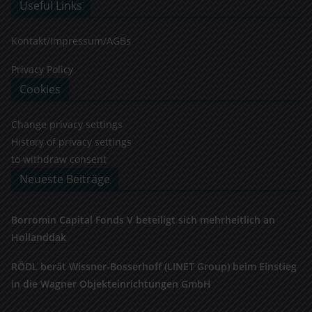
Useful Links
Kontakt/Impressum/AGBs
Privacy Policy
Cookies
Change privacy settings
History of privacy settings
to withdraw consent
Neueste Beiträge
Borromin Capital Fonds V beteiligt sich mehrheitlich an
Hollanddak
RÖDL berät Wissner-Bosserhoff (LINET Group) beim Einstieg
in die Wagner Objekteinrichtungen GmbH