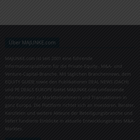
Über MAJUNKE.com
MAJUNKE.com ist seit 2001 eine führende
Informationsplattform für die Private-Equity-, M&A- und
Venture-Capital-Branche. Mit täglichen Branchennews, dem
EQUITY GUIDE sowie den Publikationen DEAL NEWS (DACH)
und PE DEALS EUROPE bietet MAJUNKE.com umfassende
Informationen zu Marktteilnehmern und Transaktionen in
ganz Europa. Die Plattform richtet sich an Investoren, Berater,
Kanzleien und weitere Akteure der Beteiligungsbranche und
liefert fundierte Einblicke in aktuelle Entwicklungen des M&A-
Marktes.