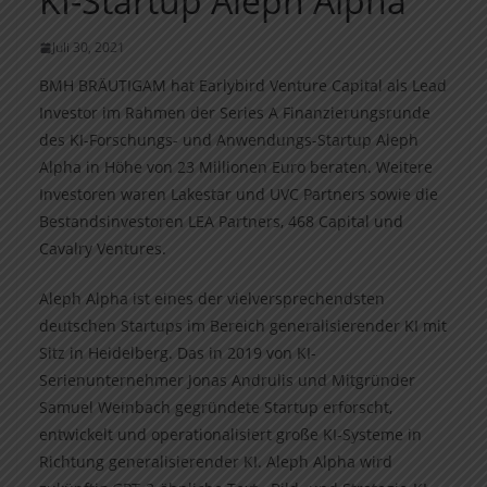
KI-Startup Aleph Alpha
Juli 30, 2021
BMH BRÄUTIGAM hat Earlybird Venture Capital als Lead
Investor im Rahmen der Series A Finanzierungsrunde
des KI-Forschungs- und Anwendungs-Startup Aleph
Alpha in Höhe von 23 Millionen Euro beraten. Weitere
Investoren waren Lakestar und UVC Partners sowie die
Bestandsinvestoren LEA Partners, 468 Capital und
Cavalry Ventures.
Aleph Alpha ist eines der vielversprechendsten
deutschen Startups im Bereich generalisierender KI mit
Sitz in Heidelberg. Das in 2019 von KI-
Serienunternehmer Jonas Andrulis und Mitgründer
Samuel Weinbach gegründete Startup erforscht,
entwickelt und operationalisiert große KI-Systeme in
Richtung generalisierender KI. Aleph Alpha wird