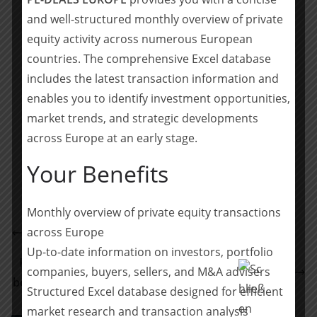
spannende Finanzierungsrunden.
and well-structured monthly overview of private
equity activity across numerous European
Team BMH BRÄUTIGAM: Dr. Alexander Wulff (Lead), Raoul
countries. The comprehensive Excel database
Moritz Nissen, Till Wansleben, Maximilian Frink, Daniel
includes the latest transaction information and
Schlichting (alle Venture Capital)
enables you to identify investment opportunities,
market trends, and strategic developments
Teilen mit:
across Europe at an early stage.
Teilen
Your Benefits
Monthly overview of private equity transactions
POELLATH berät die CoRRect Medical GmbH beim
across Europe
Verkauf an Uniphar Europe Limited
Up-to-date information on investors, portfolio
POELLATH berät die Porsche Automobil Holding SE
companies, buyers, sellers, and M&A advisers
beim Investment in Raketen-Start-up Isar Aerospace
Structured Excel database designed for efficient
market research and transaction analysis