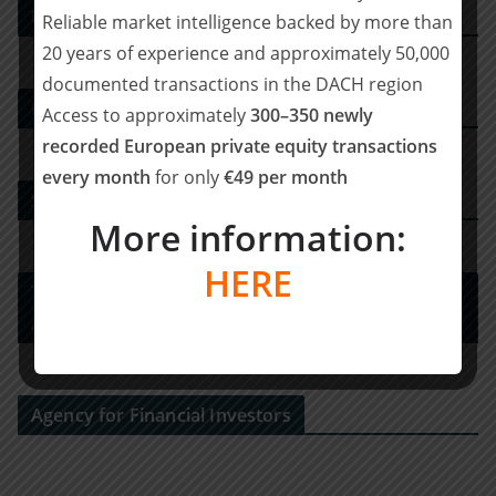
PE DEALS EUROPE
Reliable market intelligence backed by more than
20 years of experience and approximately 50,000
documented transactions in the DACH region
M&A-Advisor
Access to approximately
300–350 newly
recorded European private equity transactions
every month
for only
€49 per month
Strategy Consulting
More information:
HERE
Tax Advisory Services and Financial / Deal
Advisory
Agency for Financial Investors