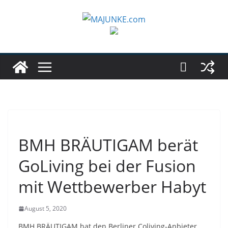
Zum
Inhalt
springen
BMH BRÄUTIGAM berät
GoLiving bei der Fusion
mit Wettbewerber Habyt
August 5, 2020
BMH BRÄUTIGAM hat den Berliner Coliving-Anbieter