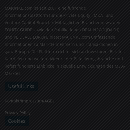
MAJUNKE.com ist seit 2001 eine führende
Informationsplattform für die Private-Equity-, M&A- und
Venture-Capital-Branche. Mit täglichen Branchennews, dem
EQUITY GUIDE sowie den Publikationen DEAL NEWS (DACH)
und PE DEALS EUROPE bietet MAJUNKE.com umfassende
Informationen zu Marktteilnehmern und Transaktionen in
ganz Europa. Die Plattform richtet sich an Investoren, Berater,
Kanzleien und weitere Akteure der Beteiligungsbranche und
liefert fundierte Einblicke in aktuelle Entwicklungen des M&A-
Marktes.
Useful Links
Kontakt/Impressum/AGBs
Privacy Policy
Cookies