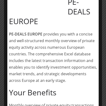
PE-
DEALS
Zum Hintergrund
: Das Team von BMH
EUROPE
BRÄUTIGAM berät Earlybird laufend bei Investments,
zuletzt beim Einstieg in das Berliner Startup MAYD, KI-
Startup Aleph Alpha sowie u.a. im Rahmen der Series-
PE-DEALS EUROPE
provides you with a concise
D-Finanzierungsrunde von Unicorn sennder und der
and well-structured monthly overview of private
vorangegangenen Fusion mit Everoad. Mit der Beratung
equity activity across numerous European
des neuen Fonds UNI-X konnten wir die Beziehung zu
countries. The comprehensive Excel database
Earlybird weiter ausbauen und festigen und freuen uns
auf weitere spannende Investments.
includes the latest transaction information and
enables you to identify investment opportunities,
Team BMH
market trends, and strategic developments
BRÄUTIGAM
:
Dr. Alexander Wulff, Maximilian Frink,
across Europe at an early stage.
Daniel Schlichting
(alle Venture Capital)
Your Benefits
Teilen mit:
Teilen
Monthly overview of private equity transactions