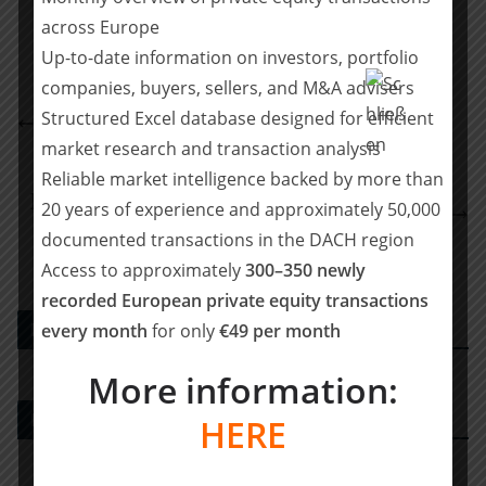
across Europe
Up-to-date information on investors, portfolio
companies, buyers, sellers, and M&A advisers
McDermott berät ADWEKO Gesellschafter beim
Structured Excel database designed for efficient
Verkauf der Gruppe an X1F
market research and transaction analysis
Shearman & Sterling berät Gesellschafterkreis von
Reliable market intelligence backed by more than
]init[ bei Beteiligung von Gilde Buy Out Partners als
20 years of experience and approximately 50,000
weiteren Gesellschafter neben EMERAM Capital
documented transactions in the DACH region
Partners
Access to approximately
300–350 newly
recorded European private equity transactions
PE DEALS EUROPE
every month
for only
€49 per month
More information:
M&A-Beratungshaus
HERE