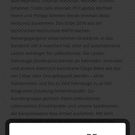
Bois-Reymond, Stephan Rauscher, Michael Schmitt,
Johannes Triebs (alle ehemals P5 Capital), Michael
Hoeck und Philipp Semmer (beide ehemals Motu
Ventures) zusammen. Das Ende 2018 aus der
technischen Hochschule RWTH Aachen
hervorgegangene Unternehmen Droiddrive, in das
Earlybird UNI-X investiert hat, setzt auf automatisierte
Lasten-Anhänger für Lieferdienste. Die Lasten-
Fahrzeuge (Ducktrains) können an Fahrräder, Dreiräder
und andere elektrisch-betriebene Cargo-Bikes wie das
von Citkar oder Ono gekoppelt werden – ohne
Führerschein und bis zu fünf Fahrzeuge zu je 300
Kilogramm Zuladung hintereinander. Zur
Kundengruppe gehören Paket-Lieferdienste,
Lebensmittel-Einzelhändler und urbane Speditionen,
die beispielsweise Ikea-Artikel ausfahren. Mit dem
frischen Kapital sollen weitere Prototypen und das
erste „Follow-Me“-Fahrzeug folgen.