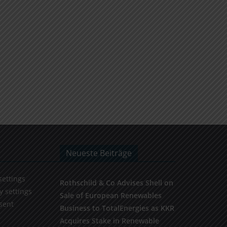
Neueste Beiträge
settings
Rothschild & Co Advises Shell on
y settings
Sale of European Renewables
sent
Business to TotalEnergies as KKR
Acquires Stake in Renewable