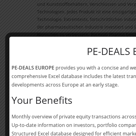
und Kunststoffbehältern, Verschlüssen und Ve
Technologien. Jedes Produkt ist eine einzigarti
Technologie, Extremtests, fortschrittlichen indu
der pharmazeutischen Industrie investiert und i
Menschen zu verbessern. Bormioli Pharma beschäf
Milliarden Teile und erzielte 2019 einen Jahres
PE-DEALS
www.bormiolipharma.com/en
Über Guala Closures Group
PE-DEALS EUROPE
provides you with a concise and we
comprehensive Excel database includes the latest tran
Die Guala Closures Group beschäftigt über 4.700 
developments across Europe at an early stage.
Produktionsstätten tätig und vertreibt ihrer Pr
jährlich fast 20 Milliarden Verschlüsse mit ein
Your Benefits
Politik der kontinuierlichen Geschäftsentwicklu
als Referenzmarke bei der Herstellung von Sich
der Herstellung von Aluminiumverschlüssen für 
Monthly overview of private equity transactions acro
Guala Closures SpA im STAR-Segment von Borsa I
Up-to-date information on investors, portfolio compan
Italia Mid Cap-Index ein. – Weitere Informatione
Structured Excel database designed for efficient mark