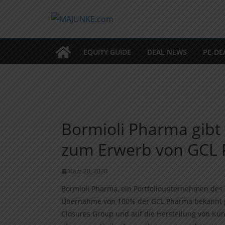
Zum
Inhalt
springen
EQUITY GUIDE
DEAL NEWS
PE-DE
Bormioli Pharma gibt
zum Erwerb von GCL 
März 20, 2020
Bormioli Pharma, ein Portfoliounternehmen des T
Übernahme von 100% der GCL Pharma bekannt ge
Closures Group und auf die Herstellung von Ku