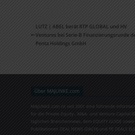
LUTZ | ABEL berät RTP GLOBAL und HV
Ventures bei Serie-B Finanzierungsrunde d
Penta Holdings GmbH
Über MAJUNKE.com
MAJUNKE.com ist seit 2001 eine führende Informat
für die Private-Equity-, M&A- und Venture-Capital-
täglichen Branchennews, dem EQUITY GUIDE sowie
Publikationen DEAL NEWS (DACH) und PE DEALS EU