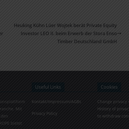
Heuking Kühn Lüer Wojtek berät Private Equity
er
Investor LEO II. beim Erwerb der Stora Enso
Timber Deutschland GmbH
Useful Links
Cookies
ionsplattform
Kontakt/Impressum/AGBs
Change privacy 
Branche. Mit
History of privac
Privacy Policy
 den
to withdraw con
ROPE bietet