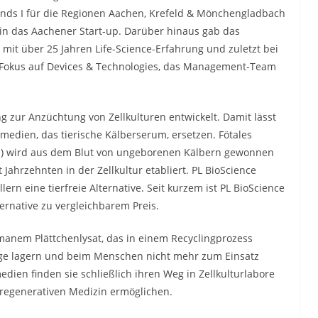
nds I für die Regionen Aachen, Krefeld & Mönchengladbach
n das Aachener Start-up. Darüber hinaus gab das
mit über 25 Jahren Life-Science-Erfahrung und zuletzt bei
t Fokus auf Devices & Technologies, das Management-Team
ng zur Anzüchtung von Zellkulturen entwickelt. Damit lässt
rmedien, das tierische Kälberserum, ersetzen. Fötales
um) wird aus dem Blut von ungeborenen Kälbern gewonnen
 Jahrzehnten in der Zellkultur etabliert. PL BioScience
lern eine tierfreie Alternative. Seit kurzem ist PL BioScience
ernative zu vergleichbarem Preis.
manem Plättchenlysat, das in einem Recyclingprozess
nge lagern und beim Menschen nicht mehr zum Einsatz
ien finden sie schließlich ihren Weg in Zellkulturlabore
r regenerativen Medizin ermöglichen.