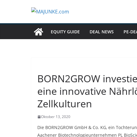
Zum
Inhalt
springen
EQUITY GUIDE
DEAL NEWS
PE-DE
BORN2GROW investiert
eine innovative Nähr
Zellkulturen
Oktober 13, 2020
Die BORN2GROW GmbH & Co. KG, ein Tochterunt
Aachener Biotechnologieunternehmen PL BioSci