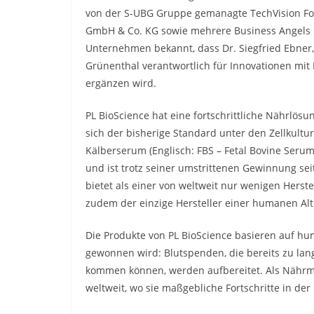
von der S-UBG Gruppe gemanagte TechVision Fo
GmbH & Co. KG sowie mehrere Business Angels i
Unternehmen bekannt, dass Dr. Siegfried Ebner, 
Grünenthal verantwortlich für Innovationen mi
ergänzen wird.
PL BioScience hat eine fortschrittliche Nährlösu
sich der bisherige Standard unter den Zellkultu
Kälberserum (Englisch: FBS – Fetal Bovine Ser
und ist trotz seiner umstrittenen Gewinnung seit
bietet als einer von weltweit nur wenigen Herstel
zudem der einzige Hersteller einer humanen Alt
Die Produkte von PL BioScience basieren auf hu
gewonnen wird: Blutspenden, die bereits zu la
kommen können, werden aufbereitet. Als Nährmed
weltweit, wo sie maßgebliche Fortschritte in de