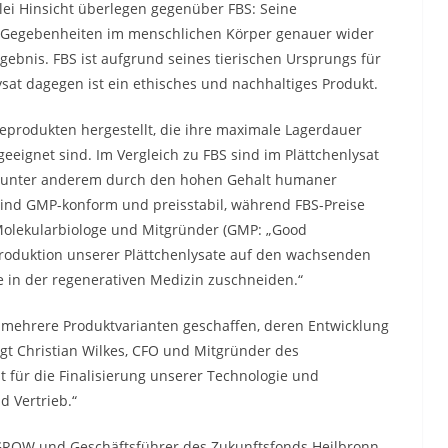
erlei Hinsicht überlegen gegenüber FBS: Seine
 Gegebenheiten im menschlichen Körper genauer wider
gebnis. FBS ist aufgrund seines tierischen Ursprungs für
sat dagegen ist ein ethisches und nachhaltiges Produkt.
eprodukten hergestellt, die ihre maximale Lagerdauer
eeignet sind. Im Vergleich zu FBS sind im Plättchenlysat
, unter anderem durch den hohen Gehalt humaner
ind GMP-konform und preisstabil, während FBS-Preise
Molekularbiologe und Mitgründer (GMP: „Good
Produktion unserer Plättchenlysate auf den wachsenden
 in der regenerativen Medizin zuschneiden.“
r mehrere Produktvarianten geschaffen, deren Entwicklung
agt Christian Wilkes, CFO und Mitgründer des
 für die Finalisierung unserer Technologie und
 Vertrieb.“
GROW und Geschäftsführer des Zukunftsfonds Heilbronn,