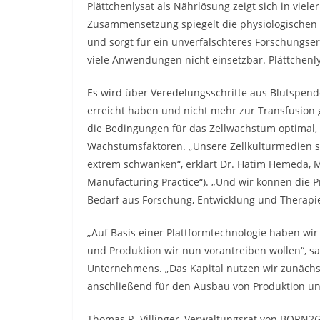
Plättchenlysat als Nährlösung zeigt sich in viel
Zusammensetzung spiegelt die physiologischen
und sorgt für ein unverfälschteres Forschungser
viele Anwendungen nicht einsetzbar. Plättchenly
Es wird über Veredelungsschritte aus Blutspend
erreicht haben und nicht mehr zur Transfusion g
die Bedingungen für das Zellwachstum optimal
Wachstumsfaktoren. „Unsere Zellkulturmedien s
extrem schwanken“, erklärt Dr. Hatim Hemeda, 
Manufacturing Practice“). „Und wir können die 
Bedarf aus Forschung, Entwicklung und Therapie
„Auf Basis einer Plattformtechnologie haben wi
und Produktion wir nun vorantreiben wollen“, s
Unternehmens. „Das Kapital nutzen wir zunächst
anschließend für den Ausbau von Produktion und
Thomas R. Villinger, Verwaltungsrat von BORN2