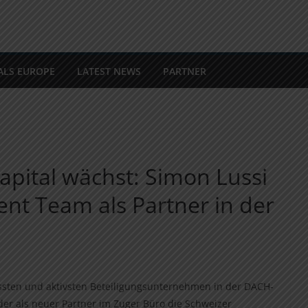
ALS EUROPE
LATEST NEWS
PARTNER
pital wächst: Simon Lussi
ent Team als Partner in der
össten und aktivsten Beteiligungsunternehmen in der DACH-
der als neuer Partner im Zuger Büro die Schweizer