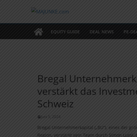
Zum
Inhalt
springen
EQUITY GUIDE
DEAL NEWS
PE-DE
Bregal Unternehmerka
verstärkt das Investm
Schweiz
Juni 5, 2024
Bregal Unternehmerkapital („BU“), eines der gr
Region, verstärkt sein Team durch Simon Lussi, 