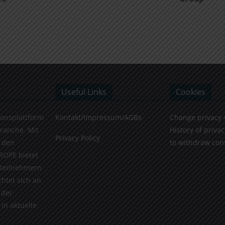
Useful Links
Cookies
ionsplattform
Kontakt/Impressum/AGBs
Change privacy 
Branche. Mit
History of privac
Privacy Policy
 den
to withdraw con
ROPE bietet
teilnehmern
chtet sich an
 der
in aktuelle