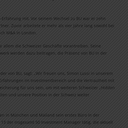
ty-Erfahrung mit. Vor seinem Wechsel zu BU war er zehn
artner. Zuvor arbeitete er mehr als vier Jahre lang sowohl bei
eich M&A in London.
or allem die Schweizer Geschäfte vorantreiben. Seine
werk werden dazu beitragen, die Präsenz von BU in der
der von BU, sagt: „Wir freuen uns, Simon Lussi in unserem
Erfahrungen im Investmentbereich und die Vertrautheit mit
eicherung für uns sein, um mit weiteren Schweizer „Hidden
en und unsere Position in der Schweiz weiter
ten in München und Mailand sein erstes Büro in der
 13 der insgesamt 50 Investment Manager tätig, die aktuell