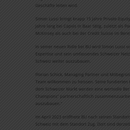
Geschäfte leiten wird.
Simon Lussi bringt knapp 15 Jahre Private-Equi
Jahre lang bei Capvis in Baar tätig, zuletzt als P
McKinsey als auch bei der Credit Suisse im Ber
In seiner neuen Rolle bei BU wird Simon Lussi v
Expertise und sein umfassendes Schweizer Netz
Schweiz weiter auszubauen.
Florian Schick, Managing Partner und Mitbegrün
Team willkommen zu heissen. Seine fundierten 
dem Schweizer Markt werden eine wertvolle Ber
Champions“ partnerschaftlich zusammenzuarbeit
auszubauen.“
Im April 2023 eröffnete BU nach seinen Standor
Schweiz mit dem Standort Zug. Dort sind derzeit