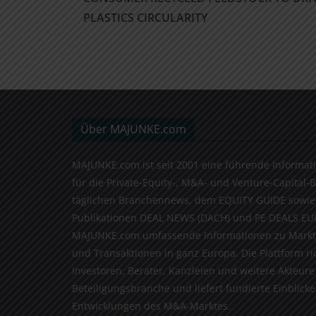
PLASTICS CIRCULARITY
Über MAJUNKE.com
MAJUNKE.com ist seit 2001 eine führende Informat
für die Private-Equity-, M&A- und Venture-Capital-
täglichen Branchennews, dem EQUITY GUIDE sowie
Publikationen DEAL NEWS (DACH) und PE DEALS EU
MAJUNKE.com umfassende Informationen zu Markt
und Transaktionen in ganz Europa. Die Plattform ri
Investoren, Berater, Kanzleien und weitere Akteure
Beteiligungsbranche und liefert fundierte Einblicke 
Entwicklungen des M&A-Marktes.