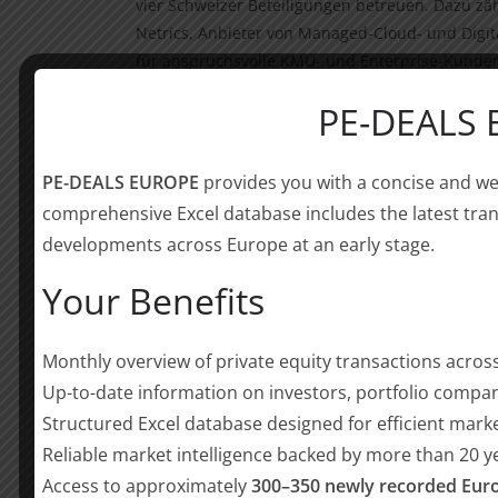
vier Schweizer Beteiligungen betreuen. Dazu z
Netrics, Anbieter von Managed-Cloud- und Digi
für anspruchsvolle KMU- und Enterprise-Kunde
PE-DEALS
BU ist ein führendes Beteiligungsunternehmen,
Champions“ mit starken Managementteams und W
Schweizer Investment Teams durch Partner Simon 
PE-DEALS EUROPE
provides you with a concise and we
Unternehmen mit Sitz in der Schweiz in den Sek
comprehensive Excel database includes the latest tran
Gesundheitswesen zu investieren und sie bei i
developments across Europe at an early stage.
Gelder aus dem kürzlich geschlossenen Fonds IV
investiert BU im Schnitt zwischen 75 und 300 Mi
Your Benefits
________________
Monthly overview of private equity transactions acro
Über Bregal Unternehmerkapital
Up-to-date information on investors, portfolio compan
Bregal Unternehmerkapital („BU“) ist eine führe
Structured Excel database designed for efficient mark
und Mailand. Mit insgesamt €7,0 Mrd. an eingew
Reliable market intelligence backed by more than 20 
MidCap-Investor mit Hauptsitz in der DACH-Regi
Access to approximately
300–350 newly recorded Euro
mittelständische Unternehmen mit Sitz in Deutsc