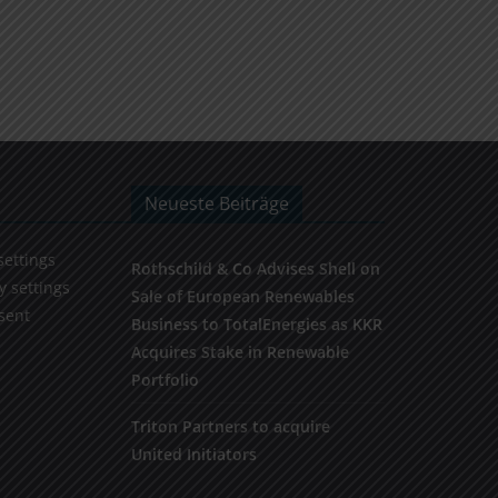
Neueste Beiträge
settings
Rothschild & Co Advises Shell on
y settings
Sale of European Renewables
sent
Business to TotalEnergies as KKR
Acquires Stake in Renewable
Portfolio
Triton Partners to acquire
United Initiators