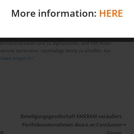
er und Familienunternehmen zu sein, setzt BU auf
More information:
HERE
n Champions“ mit starken Managementteams und
 2015 haben die von BU beratenen Fonds über €3,0
r 27.000 Mitarbeitern investiert. Dabei konnten mehr als
stützt Unternehmer und Familien als strategischer Partner,
rnationalisieren und zu digitalisieren, und hilft ihnen
 nächste Generation, nachhaltige Werte zu schaffen. Für
//www.bregal.ch/
Beteiligungsgesellschaft EMERAM veräußert
Portfoliounternehmen diva-e an Conclusion
VE
Group