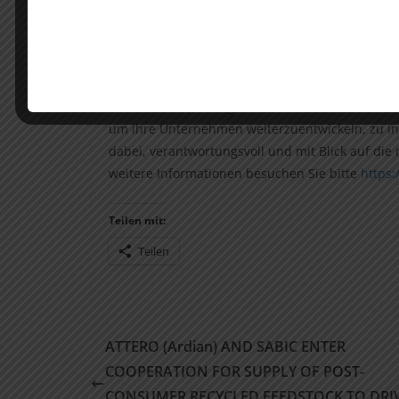
Mission, der bevorzugte Partner für Unternehm
Partnerschaften mit Marktführern und „Hidde
Wachstumspotenzial. Seit der Gründung im Jahr
Milliarden in mehr als 100 Unternehmen mit übe
7.700 Arbeitsplätze geschaffen werden. BU unter
um ihre Unternehmen weiterzuentwickeln, zu inte
dabei, verantwortungsvoll und mit Blick auf die
weitere Informationen besuchen Sie bitte
https:
Teilen mit:
Teilen
ATTERO (Ardian) AND SABIC ENTER
COOPERATION FOR SUPPLY OF POST-
CONSUMER RECYCLED FEEDSTOCK TO DRI