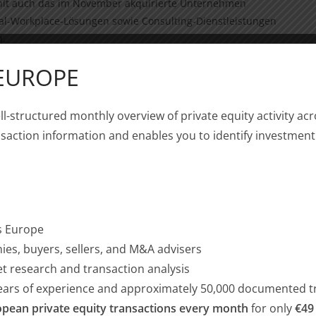
ählt auch das im November akquirierte Unternehmen
tal-Workplace-Lösungen sowie Consulting-Dienstleistungen
n.
 EUROPE
 das auf Partnerschaften mit Marktführern und „Hidden
achstumspotenzial setzt. Mit der Erweiterung des
Lussi ist BU optimal positioniert, um in mittelständische
ll-structured monthly overview of private equity activity 
toren Software, Industrietechnik, Dienstleistungen und
saction information and enables you to identify investment
hren Wachstumsvorhaben zu unterstützen. Dafür stehen
 in Höhe von €2,65 Milliarden bereit. Pro Unternehmen
llionen Euro.
ss Europe
ies, buyers, sellers, and M&A advisers
nde Beteiligungsgesellschaft mit Büros in Zug, München
et research and transaction analysis
orbenem Kapital seit Gründung ist BU somit der grösste
years of experience and approximately 50,000 documented t
on. Die von BU beratenen Fonds investieren in
pean private equity transactions every month
for only
€49
hland, der Schweiz, Italien und Österreich. Mit der