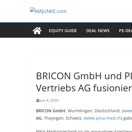
Zum
Inhalt
springen
EQUITY GUIDE
DEAL NEWS
PE-DE
BRICON GmbH und PI
Vertriebs AG fusionie
Juni 4, 2020
BRICON GmbH
, Wurmlingen, Deutschland, (
www
AG
, Thayngen, Schweiz, (
www.pina-med.ch
) gab
PINA Medizintechnik ist als innovatives Familie