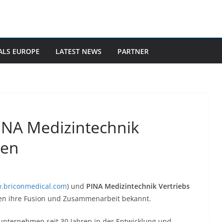
ALS EUROPE
LATEST NEWS
PARTNER
NA Medizintechnik
ren
.briconmedical.com
) und
PINA Medizintechnik Vertriebs
en ihre Fusion und Zusammenarbeit bekannt.
nunternehmen seit 30 Jahren in der Entwicklung und