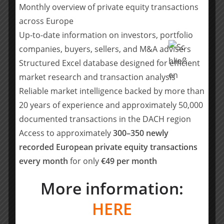
Über Bryan, Garnier & Co
Monthly overview of private equity transactions
across Europe
Bryan Garnier ist die weltweit führende unabhängige
Up-to-date information on investors, portfolio
Full-Service-Investmentbank für europäische
companies, buyers, sellers, and M&A advisers
Technologie- und Healthcare- Unternehmen und ihre
Structured Excel database designed for efficient
Investoren. Die Kunden profitieren vom tiefgreifenden
market research and transaction analysis
technologischen Know-how in strategisch relevanten
Reliable market intelligence backed by more than
Sektoren und den engen Beziehungen von Bryan
Garnier zu Investoren – von Private Equity und Venture
20 years of experience and approximately 50,000
Capital bis hin zu institutionellen Anlegern in den USA,
documented transactions in the DACH region
Europa und Asien.
Access to approximately
300–350 newly
recorded European private equity transactions
every month
for only
€49 per month
Die Unternehmenskunden sind in wachstumsstarken,
More information:
schnelllebigen Sektoren tätig: Viele von ihnen haben
disruptive Geschäftsmodelle und konzentrieren sich
HERE
auf zentrale Themen, wie etwa die Lösung von