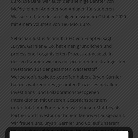
Euro. Die Bank war auch der alleinige Berater von
McPhy, einem Anbieter von Anlagen für sauberen
Wasserstoff, bei dessen Folgeemission im Oktober 2020
mit einem Volumen von 180 Mio. Euro.
Sebastian Justus-Schmidt, CEO von Enapter, sagt:
„Bryan, Garnier & Co. hat einen gründlichen und
professionell organisierten Prozess aufgesetzt, in
dessen Rahmen wir uns mit prominenten strategischen
Investoren aus der gesamten Wasserstoff-
Wertschöpfungskette getroffen haben. Bryan Garnier
hat uns während des gesamten Prozesses bei allen
investitions- und kollaborationsbezogenen
Interaktionen mit unseren Gesprächspartnern
unterstützt. Am Ende haben wir Johnson Matthey als
Partner und Investor mit hohem Mehrwert ausgewählt.
Wir freuen uns, Bryan, Garnier und Co. auf unserem
Weg zu einer kohlenstofffreien Welt an unserer Seite zu