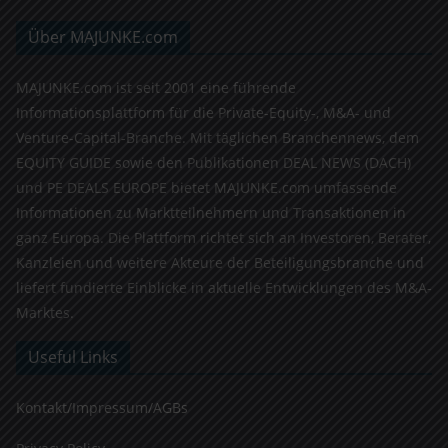
Über MAJUNKE.com
MAJUNKE.com ist seit 2001 eine führende
Informationsplattform für die Private-Equity-, M&A- und
Venture-Capital-Branche. Mit täglichen Branchennews, dem
EQUITY GUIDE sowie den Publikationen DEAL NEWS (DACH)
und PE DEALS EUROPE bietet MAJUNKE.com umfassende
Informationen zu Marktteilnehmern und Transaktionen in
ganz Europa. Die Plattform richtet sich an Investoren, Berater,
Kanzleien und weitere Akteure der Beteiligungsbranche und
liefert fundierte Einblicke in aktuelle Entwicklungen des M&A-
Marktes.
Useful Links
Kontakt/Impressum/AGBs