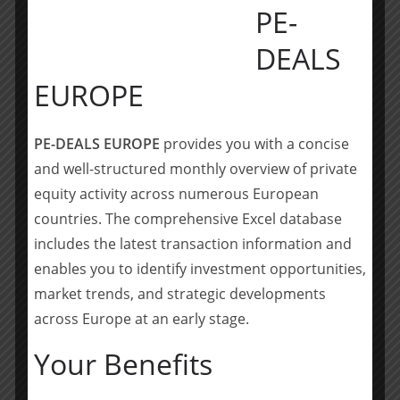
haben.“
PE-
Dazu Falk Müller-Veerse, Managing Partner von Bryan
DEALS
Garnier in Deutschland: „Die Transaktion passt
EUROPE
haargenau in die Zeit: Erst letzte Woche, am 18. Mai
2022, hat die Europäische Kommission ihr Engagement
für Wasserstoff im Rahmen des REPower EU-Plans
PE-DEALS EUROPE
provides you with a concise
bestätigt und das Kapazitätsziel für Wasserstoff
and well-structured monthly overview of private
verdreifacht. Auch das ist ein Ansatz, die Abhängigkeit
equity activity across numerous European
Europas von russischen Energieimporten zu
countries. The comprehensive Excel database
verringern.“
includes the latest transaction information and
Das Deal-Team von Bryan Garnier bestand aus Falk
enables you to identify investment opportunities,
Müller-Veerse, Partner, Olivier Beaudouin, Partner, Jay
market trends, and strategic developments
Marathe, Managing Director und Kanak Sharma,
across Europe at an early stage.
Associate.
Your Benefits
_____________________