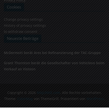
Privacy Policy
Cookies
Change privacy settings
History of privacy settings
to withdraw consent
Neueste Beiträge
McDermott berät Ares bei Refinanzierung der TAC-Gruppe
Grant Thornton berät die Gesellschafter von Vehiclevo beim
Verkauf an Visteon
Copyright © 2026
MAJUNKE.com
. Alle Rechte vorbehalten.
Theme:
ColorMag
von ThemeGrill. Präsentiert von
WordPress
.