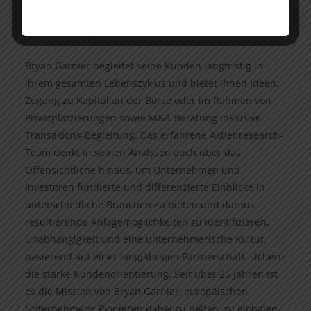
Umweltproblemen.
Bryan Garnier begleitet seine Kunden langfristig in
ihrem gesamten Lebenszyklus und bietet ihnen Ideen,
Zugang zu Kapital an der Börse oder im Rahmen von
Privatplatzierungen sowie M&A-Beratung inklusive
Transakions-Begleitung. Das erfahrene Aktienresearch-
Team denkt in seinen Analysen auch über das
Offensichtliche hinaus, um Unternehmen und
Investoren fundierte und differenzierte Einblicke in
unterschiedliche Branchen zu bieten und daraus
resultierende Anlagemöglichkeiten zu identifizieren.
Unabhängigkeit und eine unternehmerische Kultur,
basierend auf einer langjährigen Partnerschaft, sichern
die starke Kundenorientierung. Seit über 25 Jahren ist
es die Mission von Bryan Garnier, europäischen
Unternehmens-Pionieren dabei zu helfen, zu globalen