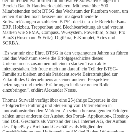
der führenden Plattformen für innovative Softwarelösungen im
Bereich Bau & Handwerk etablieren. Mit heute über 500
Mitarbeitenden treibt BTSG das Wachstum der Plattform voran, um
seinen Kunden noch bessere und maßgeschneiderte
Softwarelösungen anzubieten. BTSG deckt u.a. die Bereiche Bau-
ERP, Holzbau, Treppenbau und Blechbearbeitung ab und vereint
Marken wie SEMA, Compass, WGsystem, Powerbird, Sitara, Pro-
Bau/S (Husemann & Fritz), DigiPara, E-Komplet, Acies und
SORBA.
„Es war mir eine Ehre, BTSG in den vergangenen Jahren zu führen
und das Wachstum sowie die Erfolgsgeschichte dieses
Unternehmens zusammen mit einem starken Team aktiv
mitzugestalten. Ich freue mich nun darauf, ein Teil der BTSG-
Familie zu bleiben und als Präsident sowie Beiratsmitglied zur
Zukunft des Unternehmens aus einer anderen Perspektive
beizutragen und meine Erfahrungen in dieser neuen Rolle
einzubringen“, erklärt Alexander Neuss.
Thomas Surwald verfügt über eine 25-jährige Expertise in der
erfolgreichen Führung und Steuerung von Unternehmen in
innovationstreibenden Märkten. Zu seinen herausragenden Erfolgen
zählen unter anderem der Ausbau des Portal-, Application-, Hosting-
und DSL-Geschäfts als Vorstand der 1&1 Internet AG, der Aufbau
des TriplePlay / Breitband-Geschäftes als Mitglied der
Geschäftsleitung von Unitymedia und Kabel Baden-Württemberg