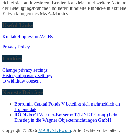
richtet sich an Investoren, Berater, Kanzleien und weitere Akteure
der Beteiligungsbranche und liefert fundierte Einblicke in aktuelle
Entwicklungen des M&A-Marktes.
Useful Links
Kontakt/Impressum/AGBs
Privacy Policy
Cookies
Change privacy settings
History of privacy settings
to withdraw consent
Neueste Beiträge
Borromin Capital Fonds V beteiligt sich mehrheitlich an
Hollanddak
RÖDL berät Wissner-Bosserhoff (LINET Group) beim
Einstieg in die Wagner Objekteinrichtungen GmbH
Copyright © 2026
MAJUNKE.com
. Alle Rechte vorbehalten.