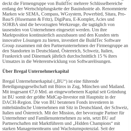
deckt die Firmengruppe von BuildTec mehrere Schlüsselbereiche
entlang der Wertschöpfungskette der Bauindustrie ab. Renommierte
Marken wie SEMA, Compass, WGsystem, Powerbird, Sitara, Pro-
Bau/S (Husemann & Fritz), DigiPara, E-Komplet, Acies und
SORBA sind die bevorzugten Werkzeuge, die tagtäglich von
tausenden von Unternehmen eingesetzt werden. Um ihre
Marktposition kontinuierlich auszubauen und den Kunden stets
innovative Lösungen zu bieten, investiert die BuildTec Software
Group zusammen mit den Partnerunternehmen der Firmengruppe an
den Standorten in Deutschland, Österreich, Schweiz, Italien,
Frankreich und Dänemark jährlich durchschnittlich 15 % ihres
Umsatzes in die Weiterentwicklung von Softwarelösungen.
Über Bregal Unternehmerkapital
Bregal Unternehmerkapital („BU“) ist eine führende
Beteiligungsgesellschaft mit Büros in Zug, München und Mailand.
Mit insgesamt €7,0 Mrd. an eingeworbenem Kapital seit Gründung
ist BU somit der größte MidCap-Investor mit Hauptsitz in der
DACH-Region. Die von BU beratenen Fonds investieren in
mittelständische Unternehmen mit Sitz in Deutschland, der Schweiz,
Italien und Österreich. Mit der Mission, der bevorzugte Partner für
Unternehmer und Familienunternehmen zu sein, setzt BU auf
Partnerschaften mit Marktführern und „Hidden Champions“ mit
starken Managementteams und Wachstumspotenzial. Seit der