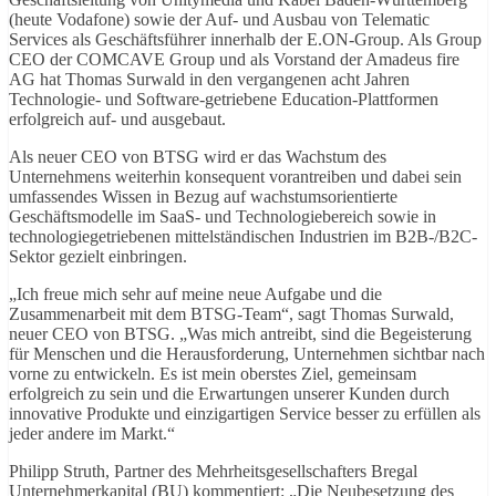
(heute Vodafone) sowie der Auf- und Ausbau von Telematic
Services als Geschäftsführer innerhalb der E.ON-Group. Als Group
CEO der COMCAVE Group und als Vorstand der Amadeus fire
AG hat Thomas Surwald in den vergangenen acht Jahren
Technologie- und Software-getriebene Education-Plattformen
erfolgreich auf- und ausgebaut.
Als neuer CEO von BTSG wird er das Wachstum des
Unternehmens weiterhin konsequent vorantreiben und dabei sein
umfassendes Wissen in Bezug auf wachstumsorientierte
Geschäftsmodelle im SaaS- und Technologiebereich sowie in
technologiegetriebenen mittelständischen Industrien im B2B-/B2C-
Sektor gezielt einbringen.
„Ich freue mich sehr auf meine neue Aufgabe und die
Zusammenarbeit mit dem BTSG-Team“, sagt Thomas Surwald,
neuer CEO von BTSG. „Was mich antreibt, sind die Begeisterung
für Menschen und die Herausforderung, Unternehmen sichtbar nach
vorne zu entwickeln. Es ist mein oberstes Ziel, gemeinsam
erfolgreich zu sein und die Erwartungen unserer Kunden durch
innovative Produkte und einzigartigen Service besser zu erfüllen als
jeder andere im Markt.“
Philipp Struth, Partner des Mehrheitsgesellschafters Bregal
Unternehmerkapital (BU) kommentiert: „Die Neubesetzung des