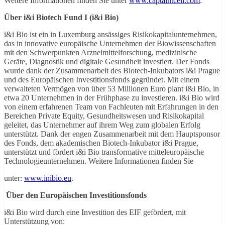
Weitere Informationen finden Sie unter
www.captaintcell.com
.
Über i&i Biotech Fund I (i&i Bio)
i&i Bio ist ein in Luxemburg ansässiges Risikokapitalunternehmen,
das in innovative europäische Unternehmen der Biowissenschaften
mit den Schwerpunkten Arzneimittelforschung, medizinische
Geräte, Diagnostik und digitale Gesundheit investiert. Der Fonds
wurde dank der Zusammenarbeit des Biotech-Inkubators i&i Prague
und des Europäischen Investitionsfonds gegründet. Mit einem
verwalteten Vermögen von über 53 Millionen Euro plant i&i Bio, in
etwa 20 Unternehmen in der Frühphase zu investieren. i&i Bio wird
von einem erfahrenen Team von Fachleuten mit Erfahrungen in den
Bereichen Private Equity, Gesundheitswesen und Risikokapital
geleitet, das Unternehmer auf ihrem Weg zum globalen Erfolg
unterstützt. Dank der engen Zusammenarbeit mit dem Hauptsponsor
des Fonds, dem akademischen Biotech-Inkubator i&i Prague,
unterstützt und fördert i&i Bio transformative mitteleuropäische
Technologieunternehmen. Weitere Informationen finden Sie
unter:
www.inibio.eu
.
Über den Europäischen Investitionsfonds
i&i Bio wird durch eine Investition des EIF gefördert, mit
Unterstützung von: