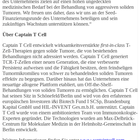
des Unternehmens zielen auf einen hohen ungedeckten
medizinischen Bedarf bei der Behandlung von aggressiven soliden
Tumoren. Wir freuen uns daher, dass wir uns an der Seed-
Finanzierungsrunde des Unternehmens beteiligen und sein
zukünftiges Wachstum unterstützen können.“
Über Captain T Cell
Captain T Cell entwickelt wirksamkeitsverstärkte
first-in-class
T-
Zell-Therapien gegen solide Tumore, die von bestehenden
Behandlungen nicht adressiert werden. Captain T Cell generiert
TCR-T-Zellen einer neuen Generation, die eine verbesserte
Persistenz aufweisen und die Fähigkeit besitzen, dem feindseligen
Tumormikromilieu von schwer zu behandelnden soliden Tumoren
effektiv zu begegnen. Darüber hinaus hat das Unternehmen eine
neuartige allogene Plattform etabliert, um Off-the-Shelf-
Behandlungen von soliden Tumoren zu ermöglichen. Captain T Cell
hat seinen Sitz in Schönefeld/Berlin und wird von den erfahrenen
europäischen Investoren i&i Biotech Fund I SCSp, Brandenburg
Kapital GmbH und HIL-INVENT Ges.m.b.H. unterstützt. Captain
T Cell wurde von einem ambitionierten Team von Immunonkologie-
Experten gegründet. Die Technologien wurden am Max-Delbrück-
Centrum für Molekulare Medizin in der Helmholtz-Gemeinschaft in
Berlin entwickelt.