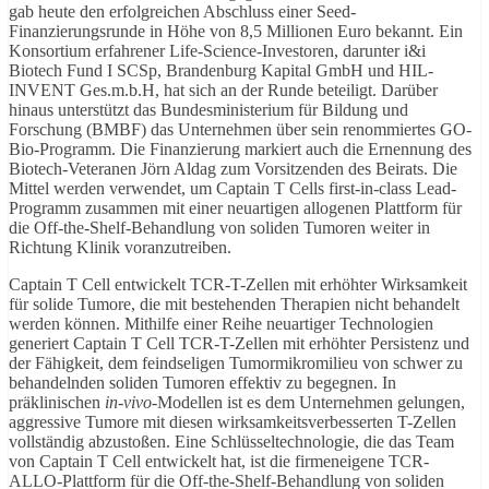
gab heute den erfolgreichen Abschluss einer Seed-
Finanzierungsrunde in Höhe von 8,5 Millionen Euro bekannt. Ein
Konsortium erfahrener Life-Science-Investoren, darunter i&i
Biotech Fund I SCSp, Brandenburg Kapital GmbH und HIL-
INVENT Ges.m.b.H, hat sich an der Runde beteiligt. Darüber
hinaus unterstützt das Bundesministerium für Bildung und
Forschung (BMBF) das Unternehmen über sein renommiertes GO-
Bio-Programm. Die Finanzierung markiert auch die Ernennung des
Biotech-Veteranen Jörn Aldag zum Vorsitzenden des Beirats. Die
Mittel werden verwendet, um Captain T Cells first-in-class Lead-
Programm zusammen mit einer neuartigen allogenen Plattform für
die Off-the-Shelf-Behandlung von soliden Tumoren weiter in
Richtung Klinik voranzutreiben.
Captain T Cell entwickelt TCR-T-Zellen mit erhöhter Wirksamkeit
für solide Tumore, die mit bestehenden Therapien nicht behandelt
werden können. Mithilfe einer Reihe neuartiger Technologien
generiert Captain T Cell TCR-T-Zellen mit erhöhter Persistenz und
der Fähigkeit, dem feindseligen Tumormikromilieu von schwer zu
behandelnden soliden Tumoren effektiv zu begegnen. In
präklinischen
in-vivo
-Modellen ist es dem Unternehmen gelungen,
aggressive Tumore mit diesen wirksamkeitsverbesserten T-Zellen
vollständig abzustoßen. Eine Schlüsseltechnologie, die das Team
von Captain T Cell entwickelt hat, ist die firmeneigene TCR-
ALLO-Plattform für die Off-the-Shelf-Behandlung von soliden