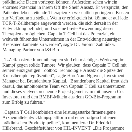
präklinische Daten vorlegen können. Außerdem sehen wir ein
enormes Potenzial in ihrem Off-the-Shelf-Ansatz. Er verspricht, den
Patienten lebensrettende Therapien zu wesentlich geringeren Kosten
zur Verfügung zu stellen. Wenn er erfolgreich ist, könnte er auf jede
TCR-T-Zelltherapie angewandt werden, die sich derzeit in der
Entwicklung befindet, und so eine breite Anwendung dieser
Therapien ermöglichen. Captain T Cell hat das Potenzial, ein
weltweit führendes Unternehmen in der Entwicklung neuartiger
Krebsmedikamente zu werden“, sagte Dr. Jaromir Zahrádka,
Managing Partner von i&i Bio.
„T-Zell-basierte Immuntherapien sind ein mächtiges Werkzeug im
Kampf gegen solide Tumore. Wir glauben, dass Captain T Cell mit
seinem einzigartigen Toolbox-Technologie-Ansatz die Spitze der
Krebstherapie repräsentiert“, sagte Hao Nam Nguyen, Investment
Manager bei Brandenburg Kapital. „Brandenburg Kapital freut sich
darauf, das ambitionierte Team von Captain T Cell zu unterstützen
und dieses vielversprechende Projekt gemeinsam mit unseren Co-
Investoren und den BMBF-Mitteln aus dem GO-Bio-Programm
zum Erfolg zu führen.“
„Captain T Cell kombiniert eine leistungsstarke firmeneigene
Arzneimittelentwicklungsplattform mit einer fortgeschrittenen
präklinischen Produktpipeline“, kommentierte Dr. Friedrich
Hillebrand, Geschäftsführer von HIL-INVENT. „Die Programme