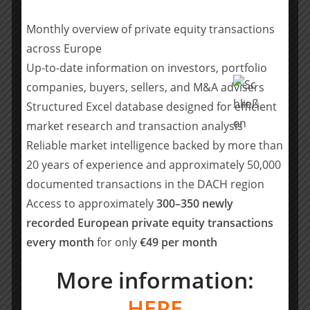
praxisorientiert erweitern. Zudem soll das bestehende
Netzwerk an über 30 Partnerlösungen weiter
Monthly overview of private equity transactions
ausgebaut und die Integrationstiefe gesteigert werden.
across Europe
Up-to-date information on investors, portfolio
Nach ersten erfolgreichen Projekten mit
companies, buyers, sellers, and M&A advisers
internationalen Kunden wird casavi in den kommenden
Structured Excel database designed for efficient
Jahren auch auf weiteren europäischen Märkten seine
Präsenz verstärken.
market research and transaction analysis
Reliable market intelligence backed by more than
„Die Immobilienbewirtschaftung ist europaweit ein
20 years of experience and approximately 50,000
bedeutender Wirtschaftsfaktor, in dem es noch dazu einen
documented transactions in the DACH region
enormen digitalen Aufholbedarf gibt. casavi ist in einer
Access to approximately
300–350 newly
ausgezeichneten Ausgangslage, um das digitale Property
recorded European private equity transactions
Management der Zukunft maßgeblich durch Innovation und
every month
for only
€49 per month
Kundenorientierung zu prägen. Wir freuen uns sehr, das
Team von casavi bei seinem nächsten Entwicklungsschritt
More information:
begleiten zu dürfen.“ – Tim Kindt, Investment Partner bei
Digital+
HERE