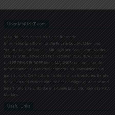
Über MAJUNKE.com
MAJUNKE.com ist seit 2001 eine führende
Informationsplattform für die Private-Equity-, M&A- und
Venture-Capital-Branche. Mit täglichen Branchennews, dem
EQUITY GUIDE sowie den Publikationen DEAL NEWS (DACH)
und PE DEALS EUROPE bietet MAJUNKE.com umfassende
Informationen zu Marktteilnehmern und Transaktionen in
ganz Europa. Die Plattform richtet sich an Investoren, Berater,
Kanzleien und weitere Akteure der Beteiligungsbranche und
liefert fundierte Einblicke in aktuelle Entwicklungen des M&A-
Marktes.
Useful Links