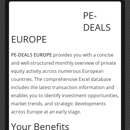
Plattform etabliert und ermöglichen damit die digitale
Vernetzung ihrer Beteiligten erstmals auf skalierbare Art
PE-
und Weise. Das Investment von Digital+, dem
DEALS
Wachstumsfonds Bayern und High-Tech Gründerfonds
unterstreicht unsere Ambition, unsere bereits
EUROPE
hervorragende Marktstellung noch weiter zu stärken.“ –
Peter Schindlmeier, casavi Geschäftsführer
PE-DEALS EUROPE
provides you with a concise
Das Team von derzeit 75 Mitarbeitern an den
and well-structured monthly overview of private
Standorten München, Frankfurt und Berlin soll dazu im
equity activity across numerous European
nächsten Jahr um mehr als 50 weitere Stellen
countries. The comprehensive Excel database
ausgebaut werden. Ein starker Fokus liegt dabei auf der
includes the latest transaction information and
Produktentwicklung im Bereich Prozessvereinfachung
enables you to identify investment opportunities,
und -automatisierung. Mit der Unterstützung hybrider
market trends, and strategic developments
Eigentümerversammlungen (ETV) und einem Modul zur
Abbildung der EU-weit gültigen EED-Verordnung
across Europe at an early stage.
kommen bereits Anfang 2022 neue Module hinzu,
Your Benefits
welche die digitalen Möglichkeiten der casavi Kunden