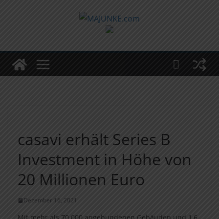
Zum
Inhalt
springen
casavi erhält Series B
Investment in Höhe von
20 Millionen Euro
Dezember 16, 2021
Mit mehr als 70.000 angebundenen Gebäuden und 1,6