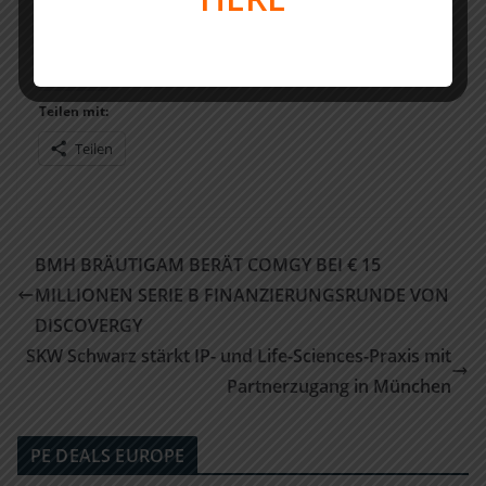
Weitere Informationen:
https://www.htgf.de/de/htgf-
finanzierung-casavi/
Teilen mit:
Teilen
BMH BRÄUTIGAM BERÄT COMGY BEI € 15
MILLIONEN SERIE B FINANZIERUNGSRUNDE VON
DISCOVERGY
SKW Schwarz stärkt IP- und Life-Sciences-Praxis mit
Partnerzugang in München
PE DEALS EUROPE