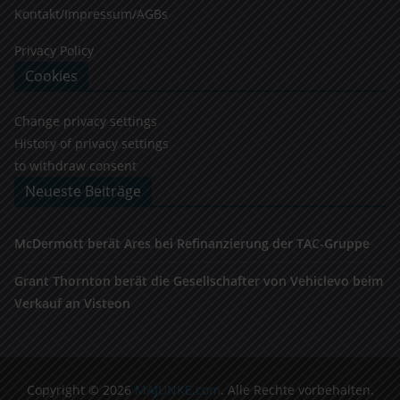
Kontakt/Impressum/AGBs
Privacy Policy
Cookies
Change privacy settings
History of privacy settings
to withdraw consent
Neueste Beiträge
McDermott berät Ares bei Refinanzierung der TAC-Gruppe
Grant Thornton berät die Gesellschafter von Vehiclevo beim
Verkauf an Visteon
Copyright © 2026
MAJUNKE.com
. Alle Rechte vorbehalten.