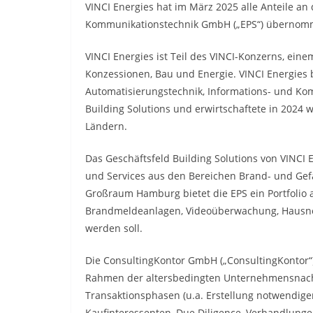
VINCI Energies hat im März 2025 alle Anteile an
Kommunikationstechnik GmbH („EPS“) übernom
VINCI Energies ist Teil des VINCI-Konzerns, ei
Konzessionen, Bau und Energie. VINCI Energies 
Automatisierungstechnik, Informations- und Ko
Building Solutions und erwirtschaftete in 2024 w
Ländern.
Das Geschäftsfeld Building Solutions von VINCI 
und Services aus den Bereichen Brand- und Gefa
Großraum Hamburg bietet die EPS ein Portfolio 
Brandmeldeanlagen, Videoüberwachung, Hausnot
werden soll.
Die ConsultingKontor GmbH („ConsultingKontor“) 
Rahmen der altersbedingten Unternehmensnachf
Transaktionsphasen (u.a. Erstellung notwendige
Kaufinteressenten, Due Diligence, Verhandlunge