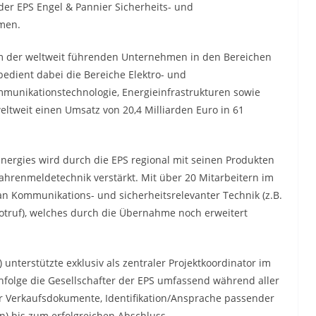
 der EPS Engel & Pannier Sicherheits- und
men.
nem der weltweit führenden Unternehmen in den Bereichen
bedient dabei die Bereiche Elektro- und
mmunikationstechnologie, Energieinfrastrukturen sowie
eltweit einen Umsatz von 20,4 Milliarden Euro in 61
Energies wird durch die EPS regional mit seinen Produkten
hrenmeldetechnik verstärkt. Mit über 20 Mitarbeitern im
an Kommunikations- und sicherheitsrelevanter Technik (z.B.
ruf), welches durch die Übernahme noch erweitert
unterstützte exklusiv als zentraler Projektkoordinator im
olge die Gesellschafter der EPS umfassend während aller
r Verkaufsdokumente, Identifikation/Ansprache passender
n) bis zum erfolgreichen Abschluss.