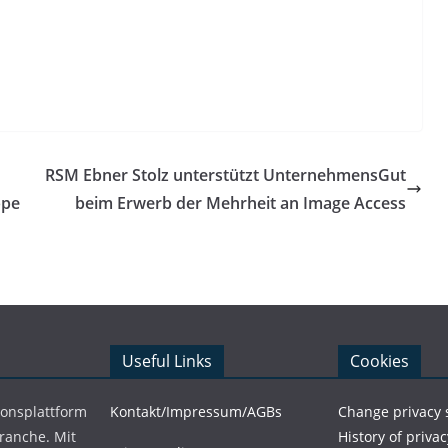
RSM Ebner Stolz unterstützt UnternehmensGut
ppe
beim Erwerb der Mehrheit an Image Access
Useful Links
Cookies
ionsplattform
Kontakt/Impressum/AGBs
Change privacy 
Branche. Mit
History of privac