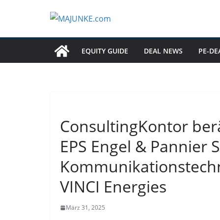
Zum
Inhalt
springen
EQUITY GUIDE
DEAL NEWS
PE-DE
ConsultingKontor berä
EPS Engel & Pannier S
Kommunikationstechni
VINCI Energies
März 31, 2025