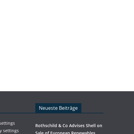
Neueste Beiträge
settings
Rothschild & Co Advises Shell on
y settings
Sale of European Renewables