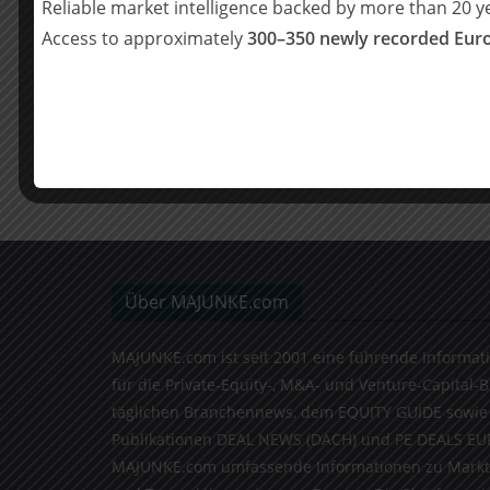
Reliable market intelligence backed by more than 20 
Access to approximately
300–350 newly recorded Euro
POELLATH berät die PIA GmbH beim Verka
der DYMATRIX GmbH an Paragon Partners
Über MAJUNKE.com
MAJUNKE.com ist seit 2001 eine führende Informat
für die Private-Equity-, M&A- und Venture-Capital-
täglichen Branchennews, dem EQUITY GUIDE sowie
Publikationen DEAL NEWS (DACH) und PE DEALS EU
MAJUNKE.com umfassende Informationen zu Markt