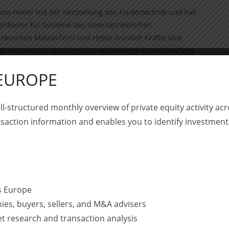
irma Heber mit der Herstellung von Fördertechnik und hat
nbieter für Systeme des innerbetrieblichen
t zwischen MotionTech und Heber bündelt Kräfte und
e von MotionTech mit dem lokal verankerten Know-how und
am werden die beiden Unternehmen ihren Wirkungsgrad
 EUROPE
schland und darüber hinaus noch bessere Leistungen
ll-structured monthly overview of private equity activity 
bH (Crowe BPG) hat MotionTech bei der Transaktion unter
saction information and enables you to identify investment
r und Geschäftsführer) steuerlich beraten (Tax Due
ss Europe
ies, buyers, sellers, and M&A advisers
et research and transaction analysis