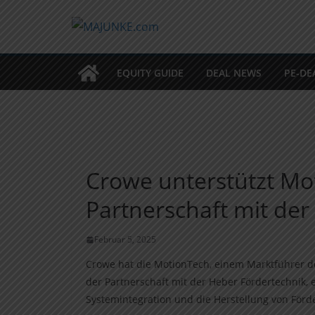
Zum
Inhalt
springen
EQUITY GUIDE
DEAL NEWS
PE-DE
Crowe unterstützt Mo
Partnerschaft mit der
Februar 5, 2025
Crowe hat die MotionTech, einem Marktführer de
der Partnerschaft mit der Heber Fördertechnik,
Systemintegration und die Herstellung von Förde