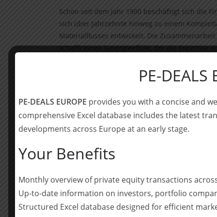
Schon seit dem Jahr 1900 beschäftigt sich die F
sich über Jahrzehnte hinweg zu einem Kompletta
Materialflusses entwickelt. Die Zusammenarbei
schafft einen Synergieeffekt, der die Expertis
Branchenwissen von Heber verbindet. Gemeins
PE-DEALS
und ihr Angebot erweitern, um Kunden in Deut
bieten zu können.
PE-DEALS EUROPE
provides you with a concise and we
Die BPG Beratungs- und Prüfungsgesellschaft m
comprehensive Excel database includes the latest tran
der Leitung von Dr. Philipp Kruse (Steuerberate
developments across Europe at an early stage.
Diligence, Strukturierung).
Your Benefits
Website:
www.crowe-bpg.de
Monthly overview of private equity transactions acro
Teilen mit:
Up-to-date information on investors, portfolio compan
Teilen
Structured Excel database designed for efficient mark