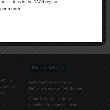
ransactions in the DACH region
 per month
Neueste Beiträge
settings
McDermott berät Ares bei
y settings
Refinanzierung der TAC-Gruppe
sent
Grant Thornton berät die
Gesellschafter von Vehiclevo