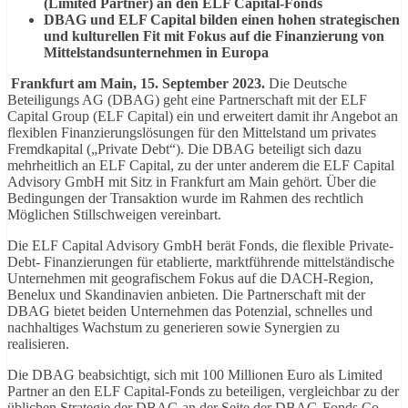
(Limited Partner) an den ELF Capital-Fonds
DBAG und ELF Capital bilden einen hohen strategischen
und kulturellen Fit mit Fokus auf die Finanzierung von
Mittelstandsunternehmen in Europa
Frankfurt am Main, 15. September 2023.
Die Deutsche
Beteiligungs AG (DBAG) geht eine Partnerschaft mit der ELF
Capital Group (ELF Capital) ein und erweitert damit ihr Angebot an
flexiblen Finanzierungslösungen für den Mittelstand um privates
Fremdkapital („Private Debt“). Die DBAG beteiligt sich dazu
mehrheitlich an ELF Capital, zu der unter anderem die ELF Capital
Advisory GmbH mit Sitz in Frankfurt am Main gehört. Über die
Bedingungen der Transaktion wurde im Rahmen des rechtlich
Möglichen Stillschweigen vereinbart.
Die ELF Capital Advisory GmbH berät Fonds, die flexible Private-
Debt- Finanzierungen für etablierte, marktführende mittelständische
Unternehmen mit geografischem Fokus auf die DACH-Region,
Benelux und Skandinavien anbieten. Die Partnerschaft mit der
DBAG bietet beiden Unternehmen das Potenzial, schnelles und
nachhaltiges Wachstum zu generieren sowie Synergien zu
realisieren.
Die DBAG beabsichtigt, sich mit 100 Millionen Euro als Limited
Partner an den ELF Capital-Fonds zu beteiligen, vergleichbar zu der
üblichen Strategie der DBAG an der Seite der DBAG-Fonds Co-