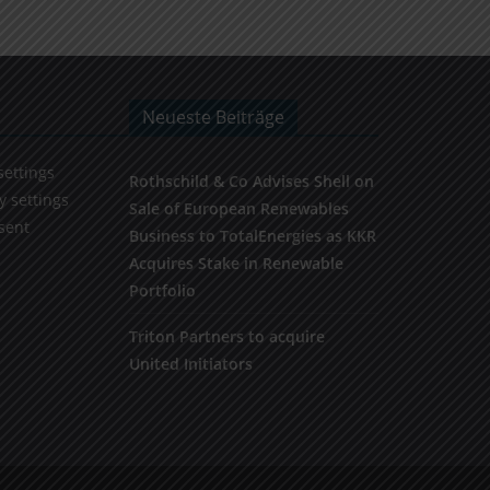
Neueste Beiträge
settings
Rothschild & Co Advises Shell on
y settings
Sale of European Renewables
sent
Business to TotalEnergies as KKR
Acquires Stake in Renewable
Portfolio
Triton Partners to acquire
United Initiators