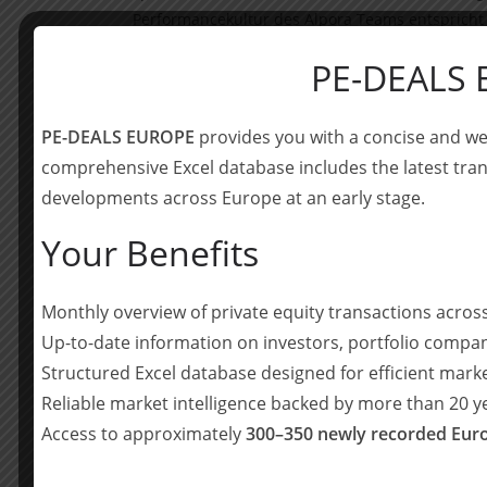
Performancekultur des Alpora Teams entsprich
Know-how unseres Asset Managers weiter verstär
PE-DEALS
Unternehmensgruppe.
Im Namen der Alpora Partner dazu Prof. Dr. Le
PE-DEALS EUROPE
provides you with a concise and we
unternehmerische Werte und sich ergänzende Ko
comprehensive Excel database includes the latest tran
zu werden. Wir sind überzeugt, das innovations
developments across Europe at an early stage.
Investoren bieten. Mit unseren Innovationsanal
beitragen und unseren Kunden noch gezielter, e
Your Benefits
_________________
Monthly overview of private equity transactions acro
Über Serafin
Up-to-date information on investors, portfolio compan
Serafin ist eine diversifiziert aufgestellte Unt
Structured Excel database designed for efficient mark
Unternehmertradition der Gesellschafterfamilie
Reliable market intelligence backed by more than 20 
folgend, investiert Serafin in Unternehmen, um 
Access to approximately
300–350 newly recorded Euro
entwickeln. Serafin fokussiert sich auch zukünft
Management, auf den Erwerb von Unternehmen u