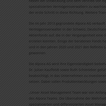
neben der Entwicklung und dem Vertrieb von e
spezialisierten Vermögensverwaltern zu wachsen
der erste Schritt in diese Richtung. Weitere Tran
Die im Jahr 2013 gegründete Alpora AG verkauf
Vermögensverwalter in der Schweiz, Deutschla
Aktienfonds auf, die in der Vergangenheit eine 
erzielen konnten. Einige der beratenen Fonds h
und in den Jahren 2020 und 2021 den Refinitiv 
gewonnen.
Die Alpora AG wird ihre Eigenständigkeit beibeh
Dr. Julian Kauffeldt sowie Ruth Schönleber gef
beabsichtigt, in das Unternehmen zu investiere
setzen. Dabei sollen Produktentwicklungen sowi
„Unser Asset Management Team war von Anfang 
des Alpora Teams. Die Übernahme der Mehrheit a
spezialisierten und differenzierten Asset Mana