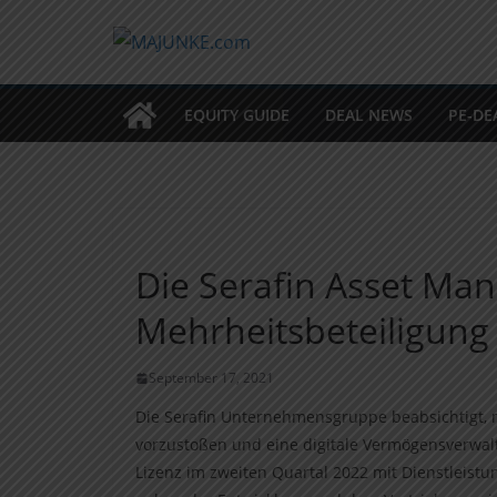
Zum
Inhalt
springen
EQUITY GUIDE
DEAL NEWS
PE-DE
Die Serafin Asset M
Mehrheitsbeteiligung
September 17, 2021
Die Serafin Unternehmensgruppe beabsichtigt, 
vorzustoßen und eine digitale Vermögensverwalt
Lizenz im zweiten Quartal 2022 mit Dienstleistun