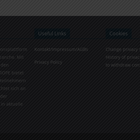
Useful Links
Cookies
ionsplattform
Kontakt/Impressum/AGBs
Change privacy 
Branche. Mit
History of privac
Privacy Policy
 den
to withdraw con
ROPE bietet
teilnehmern
chtet sich an
 der
in aktuelle