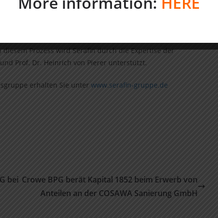
More information:
HERE
tz zwischen 20 Mio. Euro und 200 Mio. Euro.
nzernabspaltungen sowie Nachfolgelösungen. Mit unserem
 nach Erwerb auf eine langfristige Begleitung und
diesem Prozess wird Serafin durch die Expertise der
und Prof. Dr. Heinrich von Pierer unterstützt.
sgruppe erhalten Sie unter
www.serafin-gruppe.de
G bei
Crowe BPG berät Kapital 1852 beim Erwerb von
Anteilen an der COSAWA Sanierung GmbH