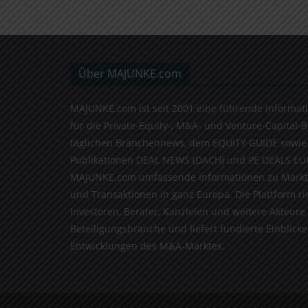
Über MAJUNKE.com
MAJUNKE.com ist seit 2001 eine führende Informat
für die Private-Equity-, M&A- und Venture-Capital-
täglichen Branchennews, dem EQUITY GUIDE sowie
Publikationen DEAL NEWS (DACH) und PE DEALS EU
MAJUNKE.com umfassende Informationen zu Markt
und Transaktionen in ganz Europa. Die Plattform ri
Investoren, Berater, Kanzleien und weitere Akteure
Beteiligungsbranche und liefert fundierte Einblicke 
Entwicklungen des M&A-Marktes.