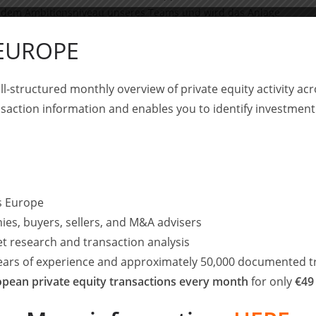
t dem Ambitionsniveau unseres Teams und wird das Anlage
ken“, so Philipp Haindl, Gründer der Serafin
 EUROPE
o Brecht “Mit der Serafin Gruppe verbinden uns gemeinsame
ll-structured monthly overview of private equity activity 
mpetenzen. Wir freuen uns sehr, Teil der Serafin Gruppe
saction information and enables you to identify investment
effiziente Unternehmen auch zukünftig Potenzial für
ysen und Methoden wollen wir aktiv zum zukünftigen Erfolg
inzigartige Anlageprodukte anbieten.“
ss Europe
ies, buyers, sellers, and M&A advisers
ernehmensgruppe, deren Philosophie auf die 150-jährige
et research and transaction analysis
 zurückgeht. Dem Leitmotiv „Verantwortung aus Tradition“
years of experience and approximately 50,000 documented t
diese im Einklang mit allen Interessensgruppen weiter zu
pean private equity transactions every month
for only
€49
ig, neben der sich im Aufbau befindlichen Serafin Asset
nd Unternehmensteilen, die vor operativen