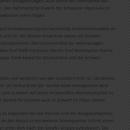
igenen Anlagelösungen, auch durch die Übernahme von
. Der mehrheitliche Erwerb der Schweizer Alpora AG ist
saktionen sollen folgen.
t auf Innovationsanalysen basierende Investmentmodelle an
nd und UK. Mit diesem Know-how setzen die Kunden
risikoadjustierte Überschussrendite für Aktienanlagen
aben fünf FWW Fundstars-Sterne, fünf Morningstar-Sterne
Lipper Fund Award für Deutschland und die Schweiz
alten und weiterhin von den Gründern Prof. Dr. Leo Brecht,
ührt. Im Verbund mit der Serafin Asset Management wird
n und so weiter auf einen strukturellen Wachstumspfad zu
e Service für Kunden auch in Zukunft im Fokus stehen.
an begeistert von der Passion und der Anlagekompetenz
n der Alpora ist ein weiterer konsequenter Schritt, einen
ger unter dem Dach der Serafin Gruppe aufzubauen. Die