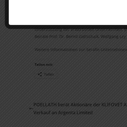
Herausforderungen stehen und einen Jahresumsa
erwirtschaften. Dies betrifft insbesondere Ko
operativ geprägten Ansatz konzentrieren wir uns
Unterstützung der erworbenen Unternehmen. In 
Beiräte Prof. Dr. Bernd Gottschalk, Wolfgang Ley 
Weitere Informationen zur Serafin Unternehmen
Teilen mit:
Teilen
POELLATH berät Aktionäre der KLIFOVET A
Verkauf an Argenta Limited