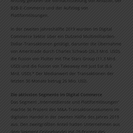
Anstieg gehören die Vormachtstellung von Amazon, der
B2B-E-Commerce und der Aufstieg von
Plattformlösungen.
In der zweiten Jahreshälfte 2019 wurden im Digital
Commerce Sektor über ein Dutzend Multimilliarden-
Dollar-Transaktionen getätigt, darunter die Übernahme
von Ameritrade durch Charles Schwab (26,3 Mrd. USD),
die Fusion von Flutter mit The Stars Group (11,3 Mrd.
USD) und die Fusion von Takeaway mit Just Eat (8,6
Mrd. USD).* Der Medianwert der Transaktionen der
letzten 30 Monate betrug 26 Mio. USD.
Die aktivsten Segmente im Digital Commerce
Das Segment „Internetdienste und Plattformlösungen“
machte 36 Prozent des M&A-Transaktionsvolumens im
digitalen Handel in der zweiten Hälfte des Jahres 2019
aus. Den zweitgrößten Anteil hatten Unternehmen aus
dem Segment Onlinehandel mit 29 Prozent des