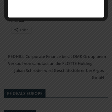
utm_source=pressemitteilung&utm_medium=mailing&u
tm_campaign=digital_commerce_1h2020_de
Teilen mit:
Teilen
REDHILL Corporate Finance berät DMK Group beim
Verkauf von sanotact an die FLOTTE Holding
Julian Schröder wird Geschäftsführer bei Argos
GmbH
PE DEALS EUROPE