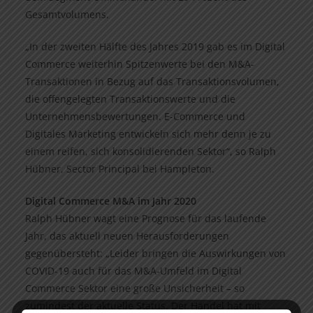
Gesamtvolumens.
„In der zweiten Hälfte des Jahres 2019 gab es im Digital
Commerce weiterhin Spitzenwerte bei den M&A-
Transaktionen in Bezug auf das Transaktionsvolumen,
die offengelegten Transaktionswerte und die
Unternehmensbewertungen. E-Commerce und
Digitales Marketing entwickeln sich mehr denn je zu
einem reifen, sich konsolidierenden Sektor“, so Ralph
Hübner, Sector Principal bei Hampleton.
Digital Commerce M&A im Jahr 2020
Ralph Hübner wagt eine Prognose für das laufende
Jahr, das aktuell neuen Herausforderungen
gegenübersteht: „Leider bringen die Auswirkungen von
COVID-19 auch für das M&A-Umfeld im Digital
Commerce Sektor eine große Unsicherheit – so
zumindest der aktuelle Status. Der Handel hat mit