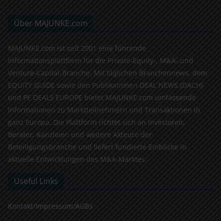
Über MAJUNKE.com
MAJUNKE.com ist seit 2001 eine führende
Informationsplattform für die Private-Equity-, M&A- und
Venture-Capital-Branche. Mit täglichen Branchennews, dem
EQUITY GUIDE sowie den Publikationen DEAL NEWS (DACH)
und PE DEALS EUROPE bietet MAJUNKE.com umfassende
Informationen zu Marktteilnehmern und Transaktionen in
ganz Europa. Die Plattform richtet sich an Investoren,
Berater, Kanzleien und weitere Akteure der
Beteiligungsbranche und liefert fundierte Einblicke in
aktuelle Entwicklungen des M&A-Marktes.
Useful Links
Kontakt/Impressum/AGBs