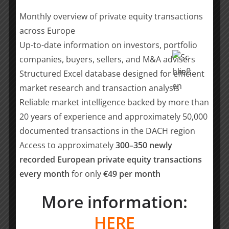
starkes Comeback erleben wird, wenn sich die Situation
Monthly overview of private equity transactions
im Gesamten entspannt und Tech-M&A wieder Fahrt
across Europe
aufnimmt.“
Up-to-date information on investors, portfolio
M&A-Report zu Digital Commerce kostenlos herunterladen
companies, buyers, sellers, and M&A advisers
Die Reports des internationalen M&A-Beraters
Structured Excel database designed for efficient
Hampleton Partners unterstützen
market research and transaction analysis
Unternehmensinhaber, Verkäufer, Käufer und
Reliable market intelligence backed by more than
Investoren im Technologie-Sektor bei Bewertungen
20 years of experience and approximately 50,000
sowie bei der Planung eventueller eigener M&A- oder
documented transactions in the DACH region
Investitions-Aktivitäten. Hampleton Partners stellt
Access to approximately
300–350 newly
Interessenten seine Reports kostenlos zur Verfügung.
recorded European private equity transactions
Der aktuelle „Digital Commerce M&A Report 1H2020“
every month
for only
€49 per month
kann unter folgendem Link kostenfrei heruntergeladen
werden
More information:
https://www.hampletonpartners.com/de/reports/digital
HERE
-commerce-report/?