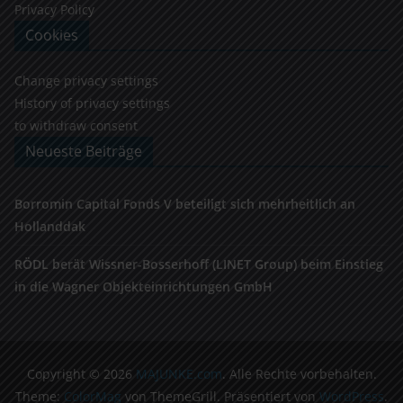
Privacy Policy
Cookies
Change privacy settings
History of privacy settings
to withdraw consent
Neueste Beiträge
Borromin Capital Fonds V beteiligt sich mehrheitlich an
Hollanddak
RÖDL berät Wissner-Bosserhoff (LINET Group) beim Einstieg
in die Wagner Objekteinrichtungen GmbH
Copyright © 2026
MAJUNKE.com
. Alle Rechte vorbehalten.
Theme:
ColorMag
von ThemeGrill. Präsentiert von
WordPress
.