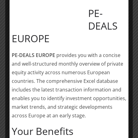
einem plötzlichen Rückgang der Ausgaben und des
PE-
Konsums zu kämpfen. Auch der Finanzierungsmarkt
wird eine Zeit lang unter den Auswirkungen des
DEALS
Coronavirus leiden. Langfristig glauben wir jedoch,
EUROPE
dass reifere Unternehmen zu begehrten Zielen
heranwachsen und traditionelle Marken und
Handelsunternehmen insgesamt eine große Nachfrage
PE-DEALS EUROPE
provides you with a concise
nach digitalen Kanälen haben werden. Jenseits von
and well-structured monthly overview of private
Konferenzsoftware und anderen Remote-IT- und
equity activity across numerous European
Business-Lösungen, die derzeit natürlich stark
countries. The comprehensive Excel database
nachgefragt werden und deren Unternehmen somit
includes the latest transaction information and
attraktiv sind, glauben wir, dass der Bereich E-
Commerce in der Pole-Position sein wird, wenn die
enables you to identify investment opportunities,
Nachfrage wieder anzieht.“
market trends, and strategic developments
across Europe at an early stage.
Und Ralph Hübner abschließend: „Letztlich sind wir
unter diesen Bedingungen zuversichtlich, dass der
Your Benefits
digitale Handelsbereich ein überdurchschnittlich