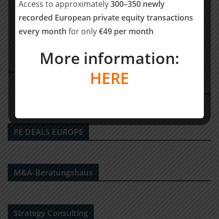
Access to approximately
300–350 newly
Teilen mit:
recorded European private equity transactions
Teilen
every month
for only
€49 per month
More information:
High-Tech Gründerfonds investiert in Synthara
HERE
Lymphatica Medtech sammelt sieben stellige
Summe in einer Series A-Runde ein
PE DEALS EUROPE
M&A-Beratungshaus
Strategy Consulting