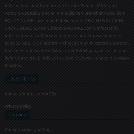
Informationsplattform für die Private-Equity-, M&A- und
Venture-Capital-Branche. Mit täglichen Branchennews, dem
EQUITY GUIDE sowie den Publikationen DEAL NEWS (DACH)
und PE DEALS EUROPE bietet MAJUNKE.com umfassende
Informationen zu Marktteilnehmern und Transaktionen in
ganz Europa. Die Plattform richtet sich an Investoren, Berater,
Kanzleien und weitere Akteure der Beteiligungsbranche und
liefert fundierte Einblicke in aktuelle Entwicklungen des M&A-
Marktes.
Useful Links
Kontakt/Impressum/AGBs
Privacy Policy
Cookies
Change privacy settings