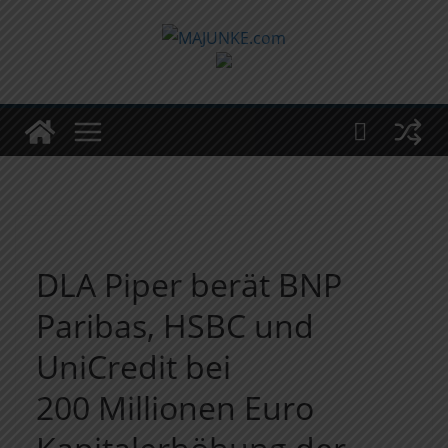
Zum
Inhalt
springen
DLA Piper berät BNP
Paribas, HSBC und
UniCredit bei
200 Millionen Euro