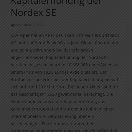
Kapitalerhöhung der
Nordex SE
Dezember 3, 2020
DLA Piper hat BNP Paribas, HSBC Trinkaus & Burkhardt
AG und UniCredit Bank AG als Joint Global Coordinators
und Joint Bookrunners bei der erfolgreich
abgeschlossenen Kapitalerhöhung der Nordex SE
beraten. Insgesamt wurden 10.668.068 neue Aktien zu
einem Preis von 18,90 Euro je Aktie platziert. Der
Bruttoemissionserlös aus der Kapitalerhöhung beläuft
sich auf rund 201 Mio. Euro. Die neuen Aktien sind für
das Geschäftsjahr 2020 gewinnanteilberechtigt. Die
Aktien stammen aus einer Kapitalerhöhung aus
genehmigtem Kapital und wurden im Rahmen einer
internationalen Privatplatzierung über ein
beschleunigtes Platzierungsverfahren bei
institutionellen Investoren platziert, einschließlich bei