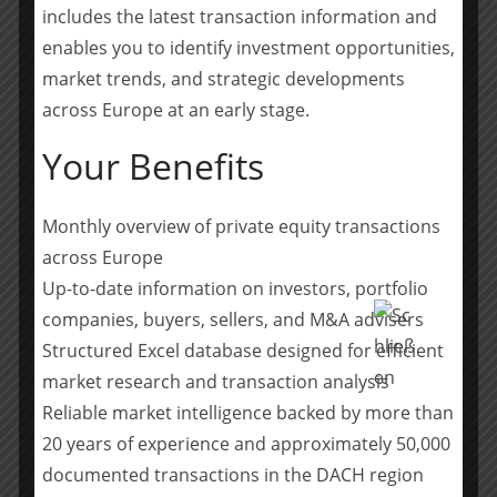
includes the latest transaction information and
Law, London), Senior Associate Juliane Poss und
Associate Theresa Schenk (beide Kapitalmarktrecht,
enables you to identify investment opportunities,
Frankfurt).
market trends, and strategic developments
across Europe at an early stage.
______________________________
Your Benefits
Über DLA Piper
DLA Piper zählt mit Büros in über 40 Ländern in Afrika,
Monthly overview of private equity transactions
Asien, Australien, Europa, dem Nahen Osten sowie
across Europe
Nord- und Südamerika zu den weltweit führenden
Up-to-date information on investors, portfolio
Wirtschaftskanzleien. In Deutschland ist DLA Piper an
companies, buyers, sellers, and M&A advisers
den Standorten Frankfurt, Hamburg, Köln und
Structured Excel database designed for efficient
München mit mehr als 240 Anwältinnen und Anwälten
market research and transaction analysis
vertreten. In bestimmten Jurisdiktionen können diese
Reliable market intelligence backed by more than
Informationen als Anwaltswerbung angesehen werden.
20 years of experience and approximately 50,000
Weitere Informationen unter:
www.dlapiper.com
documented transactions in the DACH region