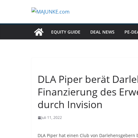
Zum
Inhalt
springen
EQUITY GUIDE
DEAL NEWS
PE-DE
DLA Piper berät Darl
Finanzierung des Er
durch Invision
Juli 11, 2022
DLA Piper hat einen Club von Darlehensgebern