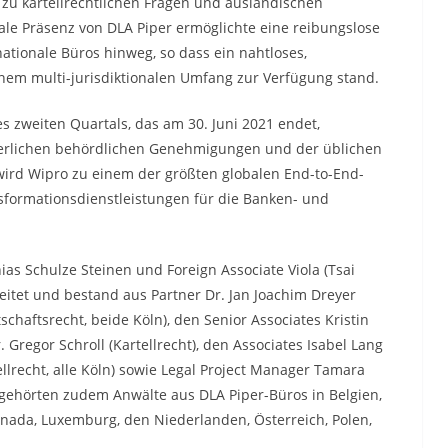
zu kartellrechtlichen Fragen und ausländischen
obale Präsenz von DLA Piper ermöglichte eine reibungslose
tionale Büros hinweg, so dass ein nahtloses,
nem multi-jurisdiktionalen Umfang zur Verfügung stand.
s zweiten Quartals, das am 30. Juni 2021 endet,
derlichen behördlichen Genehmigungen und der üblichen
rd Wipro zu einem der größten globalen End-to-End-
sformationsdienstleistungen für die Banken- und
as Schulze Steinen und Foreign Associate Viola (Tsai
eitet und bestand aus Partner Dr. Jan Joachim Dreyer
tschaftsrecht, beide Köln), den Senior Associates Kristin
 Gregor Schroll (Kartellrecht), den Associates Isabel Lang
llrecht, alle Köln) sowie Legal Project Manager Tamara
gehörten zudem Anwälte aus DLA Piper-Büros in Belgien,
anada, Luxemburg, den Niederlanden, Österreich, Polen,
.