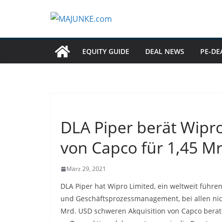
Zum
Inhalt
springen
EQUITY GUIDE
DEAL NEWS
PE-DE
DLA Piper berät Wipr
von Capco für 1,45 M
März 29, 2021
DLA Piper hat Wipro Limited, ein weltweit führ
und Geschäftsprozessmanagement, bei allen nic
Mrd. USD schweren Akquisition von Capco berate