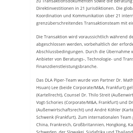
zu Transaktionsdokumenten sowie die Beratung 
Direktinvestitionen in 21 Jurisdiktionen. Die gl
Koordination und Kommunikation über 21 interna
grenzüberschreitendes Transaktionsteam mit ei
Die Transaktion wird voraussichtlich während de
abgeschlossen werden, vorbehaltlich der erfor
Abschlussbedingungen. Durch die Übernahme wi
Anbieter von Beratungs-, Technologie- und Tran
Finanzdienstleistungsbranche.
Das DLA Piper-Team wurde von Partner Dr. Mathi
Hsuan) Lee (beide Corporate/M&A, Frankfurt) gel
(Kartellrecht), Counsel Dr. Thilo Streit (Außenwir
Vogt-Schories (Corporate/M&A, Frankfurt) und Dr.
(Außenwirtschaftsrecht) und André Köhler (Karte
Schwenk (Frankfurt). Zum internationalen Team 
China, Frankreich, Großbritannien, Hongkong, K
Schweden, der Slowakei, Südafrika und Thailand