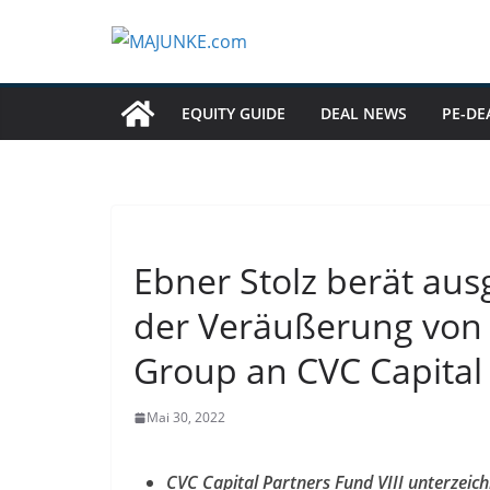
Zum
Inhalt
springen
EQUITY GUIDE
DEAL NEWS
PE-DE
Ebner Stolz berät aus
der Veräußerung von 
Group an CVC Capital
Mai 30, 2022
CVC Capital Partners Fund VIII unterzeic