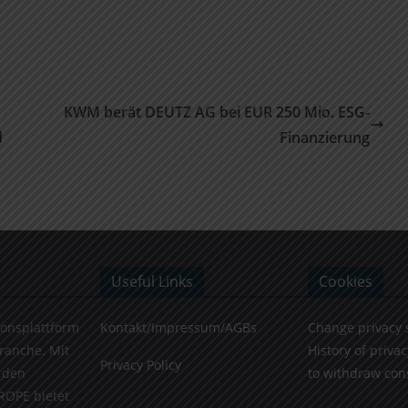
KWM berät DEUTZ AG bei EUR 250 Mio. ESG-
d
Finanzierung
Useful Links
Cookies
ionsplattform
Kontakt/Impressum/AGBs
Change privacy 
Branche. Mit
History of privac
Privacy Policy
 den
to withdraw con
ROPE bietet