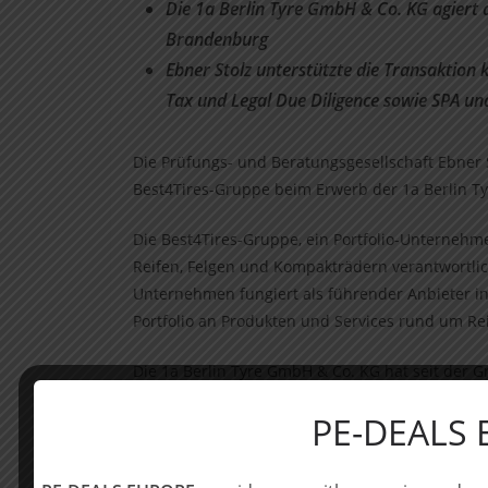
Die 1a Berlin Tyre GmbH & Co. KG agiert 
Brandenburg
Ebner Stolz unterstützte die Transaktion 
Tax und Legal Due Diligence sowie SPA un
Die Prüfungs- und Beratungsgesellschaft Ebner 
Best4Tires-Gruppe beim Erwerb der 1a Berlin T
Die Best4Tires-Gruppe, ein Portfolio-Unternehmen
Reifen, Felgen und Kompakträdern verantwortlic
Unternehmen fungiert als führender Anbieter i
Portfolio an Produkten und Services rund um Re
Die 1a Berlin Tyre GmbH & Co. KG hat seit der
im Bereich Reifengroßhandel aufgebaut. Komple
PE-DEALS
qualität agiert das Unternehmen als Marktführe
Marktpräsenz in Ostdeutschland auf.