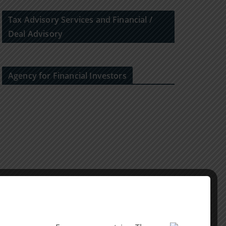
Tax Advisory Services and Financial /
Deal Advisory
Agency for Financial Investors