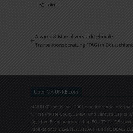
Teilen
Alvarez & Marsal verstärkt globale
Transaktionsberatung (TAG) in Deutschlan
Über MAJUNKE.com
MAJUNKE.com ist seit 2001 eine führende Informat
für die Private-Equity-, M&A- und Venture-Capital-
täglichen Branchennews, dem EQUITY GUIDE sowie
Publikationen DEAL NEWS (DACH) und PE DEALS EU