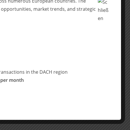
across numerous European countries. The
 opportunities, market trends, and strategic
ransactions in the DACH region
 per month