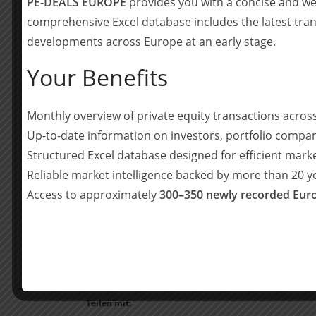
PE-DEALS EUROPE
provides you with a concise and we
Die Akquisition der 1a Berlin Tyre GmbH & Co K
comprehensive Excel database includes the latest tran
Wachstumsmöglichkeiten und eine deutliche Ve
developments across Europe at an early stage.
sollen durch den Zusammenschluss die Kunden
Produktportfolio als auch von der erhöhten Servi
Your Benefits
Über den Kaufpreis wurde Stillschweigen verein
Monthly overview of private equity transactions acro
Das interdisziplinäre Team von Ebner Stolz-Expe
Up-to-date information on investors, portfolio compan
Best4Tires-Gruppe im Rahmen des Erwerbs käufer
Structured Excel database designed for efficient mark
sowie zu finanziellen, steuerlichen und rechtli
Reliable market intelligence backed by more than 20 
Access to approximately
300–350 newly recorded Euro
Team Ebner Stolz: Torsten Janßen (Projektverantwortl
(Senior Manager, Projektleitung Financial Due Dilige
Schmelter (Partner, Audit, Leitung Closing Accounts
Due Diligence), Yannik Heiß (Manager, Tax Due Dilige
M. Kühn (Counsel, Legal Due Diligence)
Teilen mit: