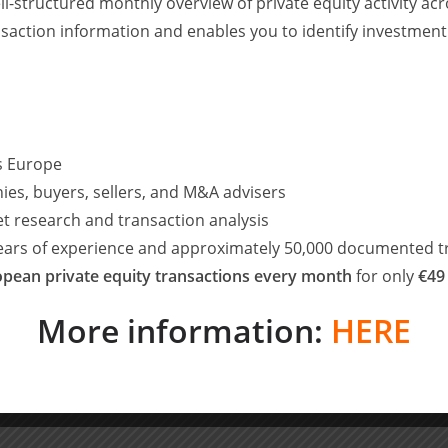
ll-structured monthly overview of private equity activity 
G ermöglicht der Best4Tires-Gruppe zusätzliche
saction information and enables you to identify investment
rstärkung der deutschlandweiten Marktpräsenz. Zudem
 beider Unternehmen sowohl von einem erweiterten
ce-Qualität profitieren.
bart.
ss Europe
rten aus den Bereichen TAS, Tax und Legal hat die
ies, buyers, sellers, and M&A advisers
seitig mit einer Financial, Tax und Legal Due Diligence
et research and transaction analysis
chen Aspekten des Kaufvertrages beraten.
years of experience and approximately 50,000 documented t
pean private equity transactions every month
for only
€49
icher Partner, Transaction Advisory Services), Philipp Hattig
nce), Yannic Fallack (Manager, Financial Due Diligence), Tobias
More information:
HERE
 und Accounting Support), Dr. Sebastian Hölscher (Partner, Tax
nce), Dr. Eric Marx (Partner, Legal Due Diligence/ SPA), Philipp