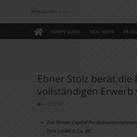
Zum
Inhalt
springen
EQUITY GUIDE
DEAL NEWS
PE-DE
Ebner Stolz berät die
vollständigen Erwerb 
Juni 22, 2022
Das Rivean Capital Portfoliounternehmen 
Tyre GmbH & Co. KG