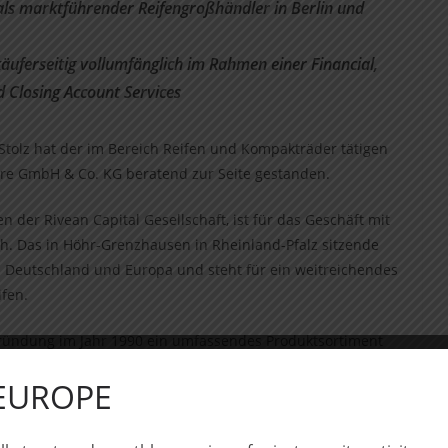
als marktführender Reifengroßhändler in Berlin und
käuferseitig vollumfänglich im Rahmen einer Financial,
d Closing Account Services
Stolz hat der im Bereich Reifen und Kompakträder tätigen
yre GmbH & Co. KG beratend zur Seite gestanden.
 der Rivean Capital Gesellschaft, ist für das Geschäft mit
h. Das in Höhr-Grenzhausen in Rheinland-Pfalz sitzende
n Deutschland und Europa und steht für ein weitreichendes
ifen.
 Gründung im Jahr 1990 ein umfassendes Produktsortiment
mentiert durch eine hohe Serviceorientierung und -
 EUROPE
r in Berlin und Brandenburg und weist eine starke