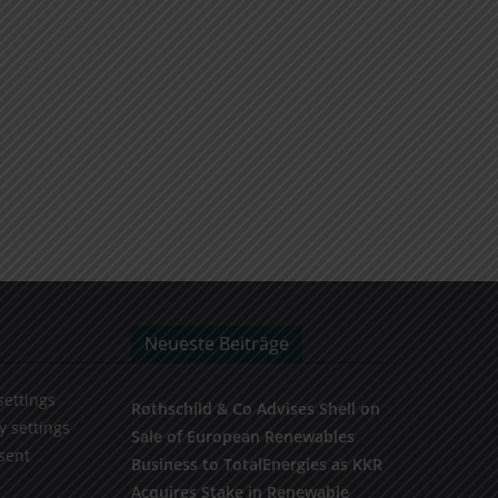
Neueste Beiträge
settings
Rothschild & Co Advises Shell on
y settings
Sale of European Renewables
sent
Business to TotalEnergies as KKR
Acquires Stake in Renewable