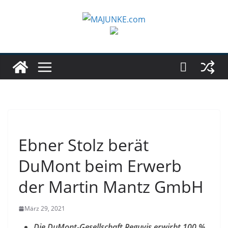
Zum
Inhalt
springen
Ebner Stolz berät
DuMont beim Erwerb
der Martin Mantz GmbH
März 29, 2021
Die DuMont-Gesellschaft Reguvis erwirbt 100 %