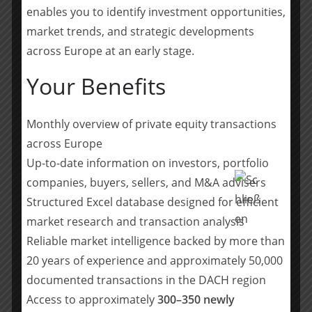
4 GmbH umgesetzt, insbesondere auch der bestehende
enables you to identify investment opportunities,
Gesellschafterkreis neu strukturiert.
market trends, and strategic developments
across Europe at an early stage.
Ebner Stolz unterstützte die EnBW Energie Baden-
Württemberg AG zunächst mit der Durchführung einer
Your Benefits
Legal Due Diligence und bei der Erstellung, Anpassung
und Verhandlung der zu Grunde liegenden
Beteiligungsdokumentation.
Monthly overview of private equity transactions
across Europe
Team Ebner Stolz:
Dr. Christoph Winkler
Up-to-date information on investors, portfolio
(Projektverantwortlicher Partner, Projektleitung, M&A VC),
companies, buyers, sellers, and M&A advisers
Felix Müller-Stieß (Counsel, Projektleitung, M&A VC), Markus
Structured Excel database designed for efficient
Maier LL.M. (Associate, M&A VC)
market research and transaction analysis
Reliable market intelligence backed by more than
Teilen mit:
20 years of experience and approximately 50,000
Teilen
documented transactions in the DACH region
Access to approximately
300–350 newly