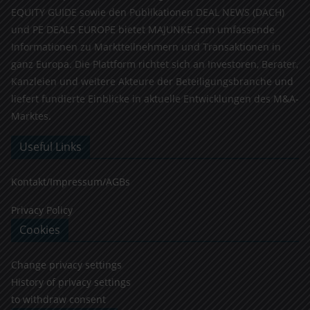
EQUITY GUIDE sowie den Publikationen DEAL NEWS (DACH)
und PE DEALS EUROPE bietet MAJUNKE.com umfassende
Informationen zu Marktteilnehmern und Transaktionen in
ganz Europa. Die Plattform richtet sich an Investoren, Berater,
Kanzleien und weitere Akteure der Beteiligungsbranche und
liefert fundierte Einblicke in aktuelle Entwicklungen des M&A-
Marktes.
Useful Links
Kontakt/Impressum/AGBs
Privacy Policy
Cookies
Change privacy settings
History of privacy settings
to withdraw consent